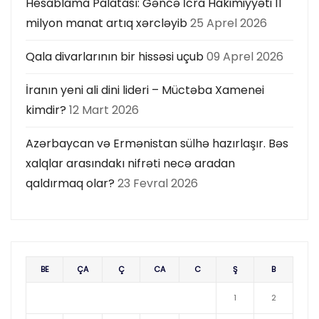
Hesablama Palatası: Gəncə İcra Hakimiyyəti 11
milyon manat artıq xərcləyib
25 Aprel 2026
Qala divarlarının bir hissəsi uçub
09 Aprel 2026
İranın yeni ali dini lideri – Müctəba Xamenei
kimdir?
12 Mart 2026
Azərbaycan və Ermənistan sülhə hazırlaşır. Bəs
xalqlar arasındakı nifrəti necə aradan
qaldırmaq olar?
23 Fevral 2026
BE
ÇA
Ç
CA
C
Ş
B
1
2