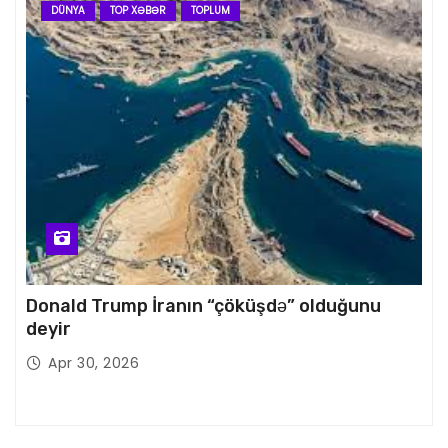
DÜNYA
TOP XƏBƏR
TOPLUM
Donald Trump İranın “çöküşdə” olduğunu
deyir
Apr 30, 2026