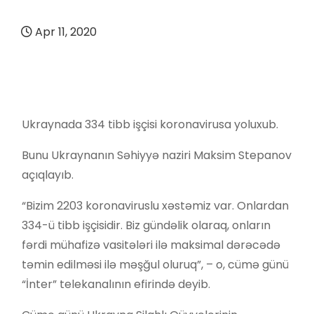
Apr 11, 2020
Ukraynada 334 tibb işçisi koronavirusa yoluxub.
Bunu Ukraynanın Səhiyyə naziri Maksim Stepanov
açıqlayıb.
“Bizim 2203 koronaviruslu xəstəmiz var. Onlardan
334-ü tibb işçisidir. Biz gündəlik olaraq, onların
fərdi mühafizə vasitələri ilə maksimal dərəcədə
təmin edilməsi ilə məşğul oluruq”, – o, cümə günü
“İnter” telekanalının efirində deyib.