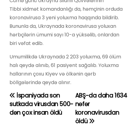
Cümə günü Ukrayna Silahlı Qüvvələrinin
Tibbi xidmət komandanlığı da, həmçinin orduda
koronavirusa 3 yeni yoluxma haqqında bildirib.
Bununla da, Ukraynada koronavirusa yoluxan
hərbçilərin ümumi sayı 10-a yüksəlib, onlardan
biri vəfat edib.
Umumilikdə Ukraynada 2 203 yoluxma, 69 ölüm
halı qeydə alınıb, 61 pasiyent sağalıb. Yoluxma
hallarının çoxu Kiyev və ölkənin qərb
böllgələrində qeydə alınır.
İspaniyada son
ABŞ-da daha 1634
Y
sutkada virusdan 500-
nəfər
a
dən çox insan öldü
koronavirusdan
öldü
z
ı