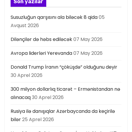
s
Son yazılar
ı
Susuzluğun qarşısını ala biləcək 8 qida
05
Avqust 2026
Dilənçilər də həbs ediləcək
07 May 2026
Avropa liderləri Yerevanda
07 May 2026
Donald Trump İranın “çöküşdə” olduğunu deyir
30 Aprel 2026
300 milyon dollarlıq ticarət – Ermənistandan nə
alınacaq
30 Aprel 2026
Rusiya ilə danışıqlar Azərbaycanda da keçirilə
bilər
25 Aprel 2026