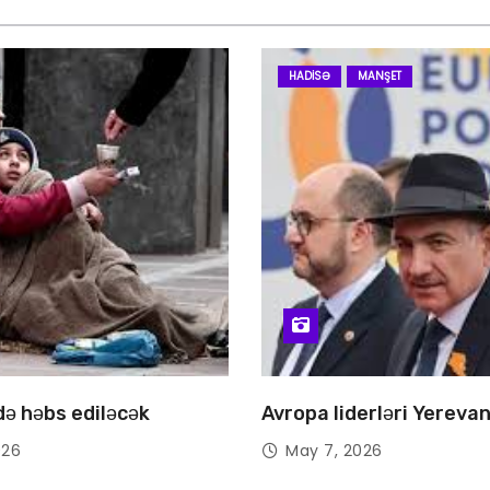
HADISƏ
MANŞET
 də həbs ediləcək
Avropa liderləri Yereva
026
May 7, 2026