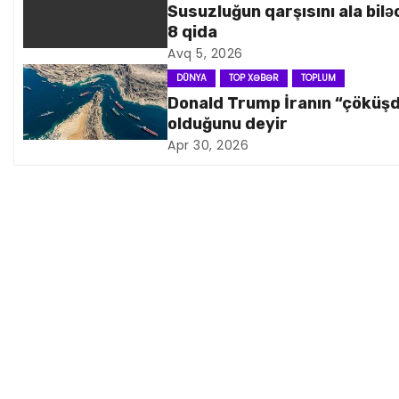
Susuzluğun qarşısını ala bilə
n
8 qida
a
Avq 5, 2026
DÜNYA
TOP XƏBƏR
TOPLUM
v
Donald Trump İranın “çöküş
olduğunu deyir
i
Apr 30, 2026
q
a
s
i
y
a
s