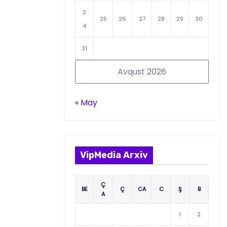
2
25
26
27
28
29
30
4
31
Avqust 2026
« May
VipMedia Arxiv
Ç
BE
Ç
CA
C
Ş
B
A
1
2