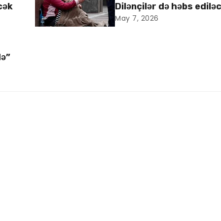
cək
Dilənçilər də həbs edilə
May 7, 2026
də”