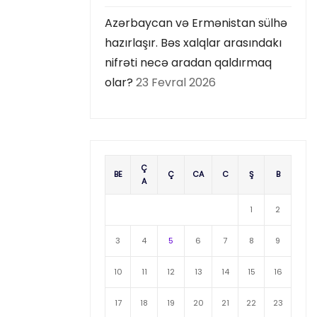
Azərbaycan və Ermənistan sülhə
hazırlaşır. Bəs xalqlar arasındakı
nifrəti necə aradan qaldırmaq
olar?
23 Fevral 2026
Ç
BE
Ç
CA
C
Ş
B
A
1
2
3
4
5
6
7
8
9
10
11
12
13
14
15
16
17
18
19
20
21
22
23