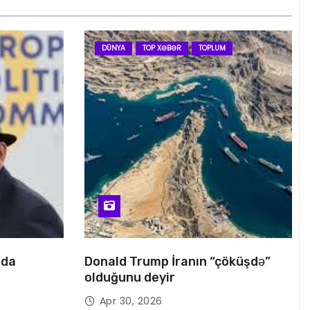
DÜNYA
TOP XƏBƏR
TOPLUM
nda
Donald Trump İranın “çöküşdə”
olduğunu deyir
Apr 30, 2026