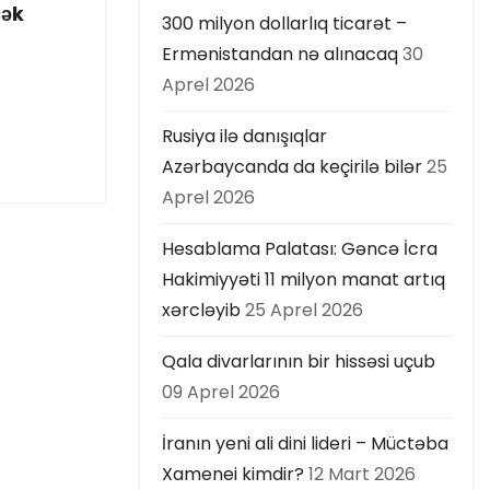
cək
300 milyon dollarlıq ticarət –
Ermənistandan nə alınacaq
30
Aprel 2026
Rusiya ilə danışıqlar
Azərbaycanda da keçirilə bilər
25
Aprel 2026
Hesablama Palatası: Gəncə İcra
Hakimiyyəti 11 milyon manat artıq
xərcləyib
25 Aprel 2026
Qala divarlarının bir hissəsi uçub
09 Aprel 2026
İranın yeni ali dini lideri – Müctəba
Xamenei kimdir?
12 Mart 2026