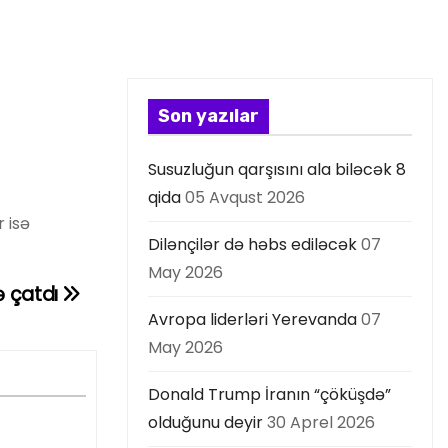
Son yazılar
Susuzluğun qarşısını ala biləcək 8
qida
05 Avqust 2026
 isə
Dilənçilər də həbs ediləcək
07
May 2026
ə çatdı
Avropa liderləri Yerevanda
07
May 2026
Donald Trump İranın “çöküşdə”
olduğunu deyir
30 Aprel 2026