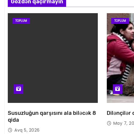
Gözdən qaçırmayın
TOPLUM
TOPLUM
Susuzluğun qarşısını ala biləcək 8
Dilənçilər
qida
May 7, 2
Avq 5, 2026