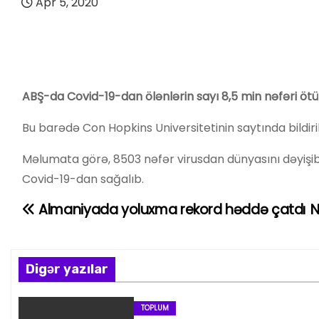
Apr 5, 2020
ABŞ-da Covid-19-dan ölənlərin sayı 8,5 min nəfəri ötü
Bu barədə Con Hopkins Universitetinin saytında bildiril
Məlumata görə, 8503 nəfər virusdan dünyasını dəyişib. 
Covid-19-dan sağalıb.
Almaniyada yoluxma rekord həddə çatdı
N
Y
a
z
Digər yazılar
ı
TOPLUM