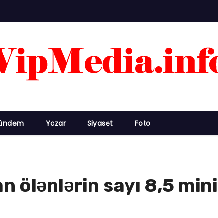
ündəm
Yazar
Siyasət
Foto
 ölənlərin sayı 8,5 min