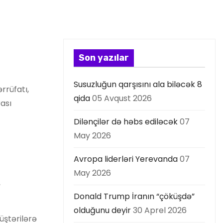
Son yazılar
Susuzluğun qarşısını ala biləcək 8
rrüfatı,
qida
05 Avqust 2026
ası
Dilənçilər də həbs ediləcək
07
May 2026
Avropa liderləri Yerevanda
07
May 2026
,
Donald Trump İranın “çöküşdə”
olduğunu deyir
30 Aprel 2026
üştərilərə