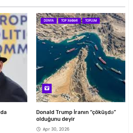
DÜNYA
TOP XƏBƏR
TOPLUM
nda
Donald Trump İranın “çöküşdə”
olduğunu deyir
Apr 30, 2026