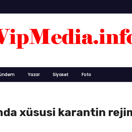
ündəm
Yazar
Siyasət
Foto
a xüsusi karantin rejim