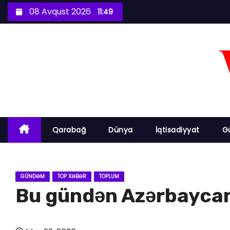
S
08 Avqust 2026
11:49
k
i
p
t
o
c
o
n
Qarabağ
Dünya
İqtisadiyyat
G
t
e
n
GÜNDƏM
TOP XƏBƏR
TOPLUM
t
Bu gündən Azərbaycand