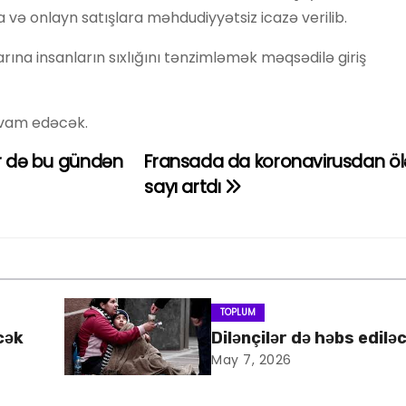
və onlayn satışlara məhdudiyyətsiz icazə verilib.
ına insanların sıxlığını tənzimləmək məqsədilə giriş
davam edəcək.
ər də bu gündən
Fransada da koronavirusdan ölə
sayı artdı
TOPLUM
cək
Dilənçilər də həbs edilə
May 7, 2026