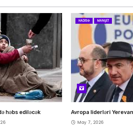
HADISƏ
MANŞET
 də həbs ediləcək
Avropa liderləri Yereva
026
May 7, 2026