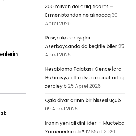
300 milyon dollarlıq ticarət –
Ermənistandan nə alınacaq
30
Aprel 2026
Rusiya ilə danışıqlar
Azərbaycanda da keçirilə bilər
25
nlərin
Aprel 2026
Hesablama Palatası: Gəncə İcra
Hakimiyyəti 11 milyon manat artıq
xərcləyib
25 Aprel 2026
Qala divarlarının bir hissəsi uçub
09 Aprel 2026
cək
İranın yeni ali dini lideri – Müctəba
Xamenei kimdir?
12 Mart 2026