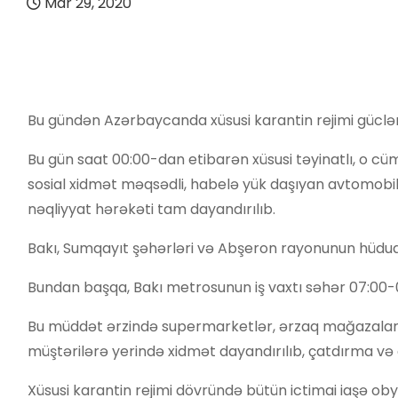
Mar 29, 2020
Bu gündən Azərbaycanda xüsusi karantin rejimi güclənd
Bu gün saat 00:00-dan etibarən xüsusi təyinatlı, o cüml
sosial xidmət məqsədli, habelə yük daşıyan avtomobill
nəqliyyat hərəkəti tam dayandırılıb.
Bakı, Sumqayıt şəhərləri və Abşeron rayonunun hüdudla
Bundan başqa, Bakı metrosunun iş vaxtı səhər 07:00-
Bu müddət ərzində supermarketlər, ərzaq mağazaları v
müştərilərə yerində xidmət dayandırılıb, çatdırma və 
Xüsusi karantin rejimi dövründə bütün ictimai iaşə ob