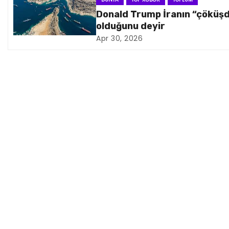
i
Donald Trump İranın “çöküş
olduğunu deyir
q
Apr 30, 2026
a
s
i
y
a
s
ı