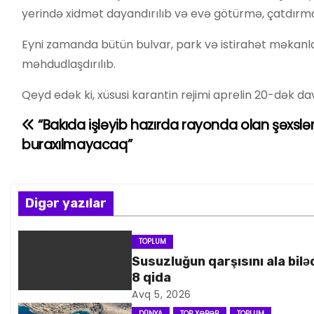
yerində xidmət dayandırılıb və evə götürmə, çatdırma 
Eyni zamanda bütün bulvar, park və istirahət məkanlar
məhdudlaşdırılıb.
Qeyd edək ki, xüsusi karantin rejimi aprelin 20-dək 
“Bakıda işləyib hazırda rayonda olan şəxsl
Y
buraxılmayacaq”
a
z
Digər yazılar
ı
n
TOPLUM
Susuzluğun qarşısını ala bilə
a
8 qida
Avq 5, 2026
v
DÜNYA
TOP XƏBƏR
TOPLUM