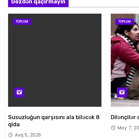
Gözdən qaçırmayın
TOPLUM
TOPLUM
Susuzluğun qarşısını ala biləcək 8
Dilənçilər
qida
May 7, 2
Avq 5, 2026