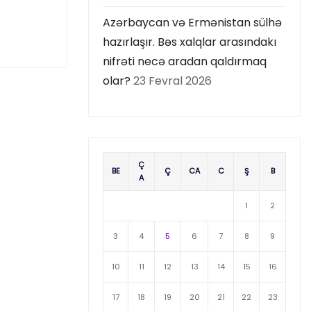
Azərbaycan və Ermənistan sülhə
hazırlaşır. Bəs xalqlar arasındakı
nifrəti necə aradan qaldırmaq
olar?
23 Fevral 2026
Ç
BE
Ç
CA
C
Ş
B
A
1
2
3
4
5
6
7
8
9
10
11
12
13
14
15
16
17
18
19
20
21
22
23