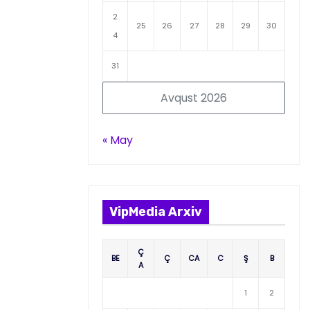
2
25
26
27
28
29
30
4
31
Avqust 2026
« May
VipMedia Arxiv
Ç
BE
Ç
CA
C
Ş
B
A
1
2