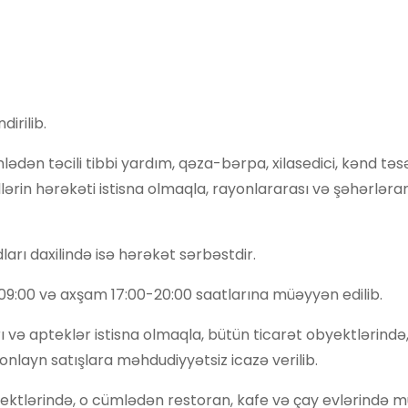
irilib.
ədən təcili tibbi yardım, qəza-bərpa, xilasedici, kənd təsə
ərin hərəkəti istisna olmaqla, rayonlararası və şəhərlərar
rı daxilində isə hərəkət sərbəstdir.
09:00 və axşam 17:00-20:00 saatlarına müəyyən edilib.
ə apteklər istisna olmaqla, bütün ticarət obyektlərində
onlayn satışlara məhdudiyyətsiz icazə verilib.
yektlərində, o cümlədən restoran, kafe və çay evlərində m