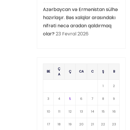
Azərbaycan və Ermənistan sülhə
hazırlaşır. Bəs xalqlar arasındakı
nifrəti necə aradan qaldırmaq
olar?
23 Fevral 2026
Ç
BE
Ç
CA
C
Ş
B
A
1
2
3
4
5
6
7
8
9
10
11
12
13
14
15
16
17
18
19
20
21
22
23