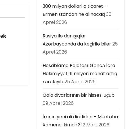
300 milyon dollarlıq ticarət –
Ermənistandan nə alınacaq
30
Aprel 2026
Rusiya ilə danışıqlar
cək
Azərbaycanda da keçirilə bilər
25
Aprel 2026
Hesablama Palatası: Gəncə İcra
Hakimiyyəti 11 milyon manat artıq
xərcləyib
25 Aprel 2026
Qala divarlarının bir hissəsi uçub
09 Aprel 2026
İranın yeni ali dini lideri – Müctəba
Xamenei kimdir?
12 Mart 2026