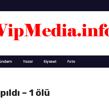
ündəm
Yazar
Siyasət
Foto
ıldı – 1 ölü