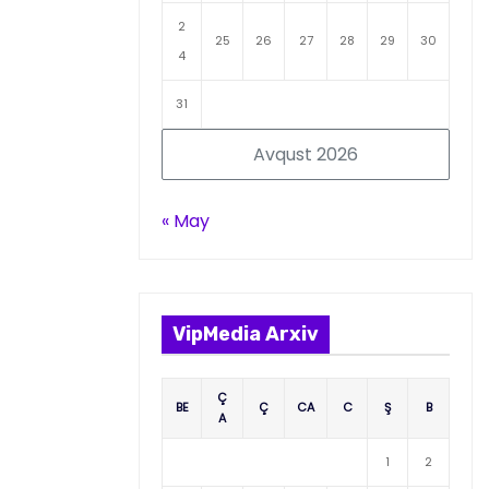
2
25
26
27
28
29
30
4
31
Avqust 2026
« May
VipMedia Arxiv
Ç
BE
Ç
CA
C
Ş
B
A
1
2