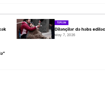
TOPLUM
cək
Dilənçilər də həbs edilə
May 7, 2026
də”