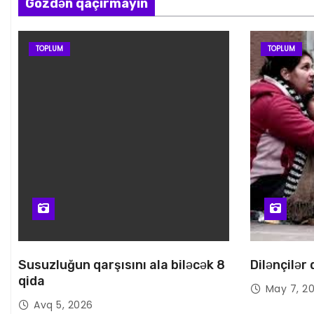
Gözdən qaçırmayın
TOPLUM
TOPLUM
Susuzluğun qarşısını ala biləcək 8
Dilənçilər
qida
May 7, 2
Avq 5, 2026