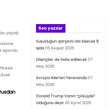
Son yazılar
r yayılıb.
Susuzluğun qarşısını ala biləcək 8
yoxlama
qida
05 Avqust 2026
t aparılıb
Dilənçilər də həbs ediləcək
07
May 2026
hlükəsi
yüksək
Avropa liderləri Yerevanda
07
May 2026
irusdan
Donald Trump İranın “çöküşdə”
olduğunu deyir
30 Aprel 2026