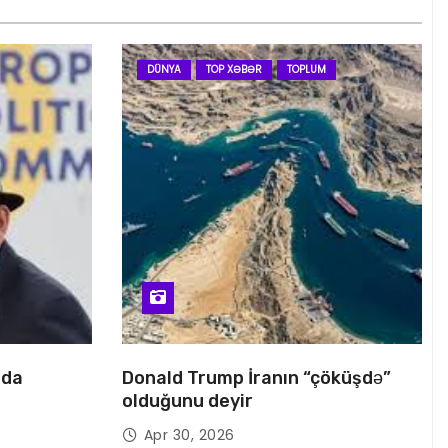
DÜNYA
TOP XƏBƏR
TOPLUM
nda
Donald Trump İranın “çöküşdə”
olduğunu deyir
Apr 30, 2026