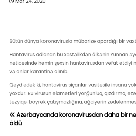
Mar 24, 2020
Bütün dünya koronavirusla mübarizə apardığı bir vaxt
Hantavirus adlanan bu xəstəlikdən ölkənin Yunnan əya
nəticəsində həmin şəxsin hantavirusdan vəfat etdiyi m
və onlar karantinə alınıb.
Qeyd edək ki, hantavirus siçanlar vasitəsilə insana yo
yoxdur. Bu virusun əlamətləri yorğunluq, qızdırma, ə
təzyiqə, böyrək çatışmazlığına, ağciyərin zədələnməsi 
Azərbaycanda koronavirusdan daha bir nə
Y
öldü
a