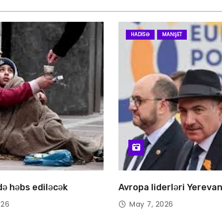
HADISƏ
MANŞET
 də həbs ediləcək
Avropa liderləri Yereva
026
May 7, 2026