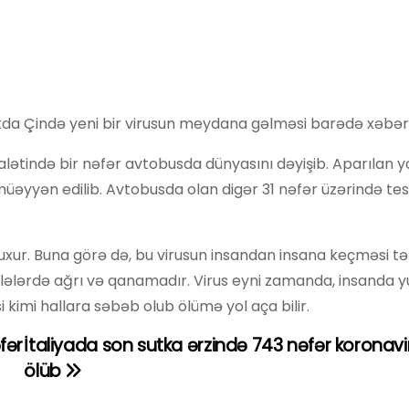
da Çində yeni bir virusun meydana gəlməsi barədə xəbərlə
lətində bir nəfər avtobusda dünyasını dəyişib. Aparılan 
üəyyən edilib. Avtobusda olan digər 31 nəfər üzərində tes
luxur. Buna görə də, bu virusun insandan insana keçməsi tə
zələlərdə ağrı və qanamadır. Virus eyni zamanda, insanda 
kimi hallara səbəb olub ölümə yol aça bilir.
fər
İtaliyada son sutka ərzində 743 nəfər koronav
ölüb