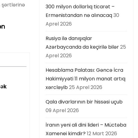
 şərtlərinə
300 milyon dollarlıq ticarət –
Ermənistandan nə alınacaq
30
Aprel 2026
ən
Rusiya ilə danışıqlar
Azərbaycanda da keçirilə bilər
25
Aprel 2026
Hesablama Palatası: Gəncə İcra
Hakimiyyəti 11 milyon manat artıq
cək
xərcləyib
25 Aprel 2026
Qala divarlarının bir hissəsi uçub
09 Aprel 2026
İranın yeni ali dini lideri – Müctəba
Xamenei kimdir?
12 Mart 2026