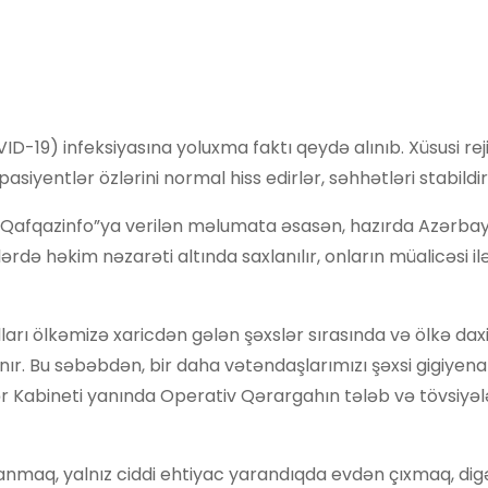
-19) infeksiyasına yoluxma faktı qeydə alınıb. Xüsusi rej
siyentlər özlərini normal hiss edirlər, səhhətləri stabildir
“Qafqazinfo”ya verilən məlumata əsasən, hazırda Azərb
ərdə həkim nəzarəti altında saxlanılır, onların müalicəsi il
rı ölkəmizə xaricdən gələn şəxslər sırasında və ölkə daxi
anır. Bu səbəbdən, bir daha vətəndaşlarımızı şəxsi gigiyena
r Kabineti yanında Operativ Qərargahın tələb və tövsiyələ
nmaq, yalnız ciddi ehtiyac yarandıqda evdən çıxmaq, dig