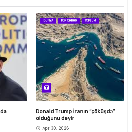
DÜNYA
TOP XƏBƏR
TOPLUM
nda
Donald Trump İranın “çöküşdə”
olduğunu deyir
Apr 30, 2026