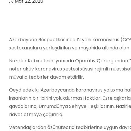
Mar 22, 2020
Azərbaycan Respublikasında 12 yeni koronavirus (COVID
xəstəxanalara yerləşdirilən və müşahidə altında olan pa
Nazirlər Kabinetinin yanında Operativ Qərargahdan 
nəfər aktiv koronavirus xəstəsi xüsusi rejimli müəssisəl
müvafiq tədbirlər davam etdirilir.
Qeyd edək ki, Azərbaycanda koronavirus yoluxma halla
insanların bir-birini yoluxdurması faktları üzrə aşkarl
qaydalarına, Ümumdünya Səhiyyə Təşkilatının, Nazirlə
riayət etməyə çağırırıq.
Vətəndaşlardan özünütəcrid tədbirlərinə uyğun davra