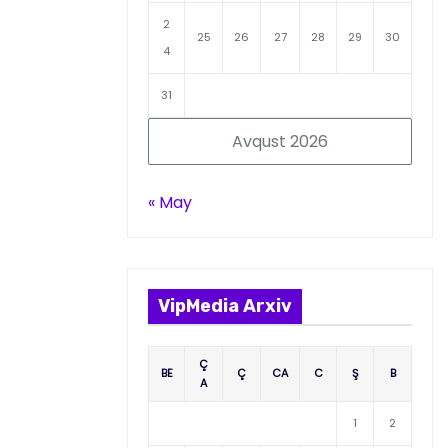
2
25
26
27
28
29
30
4
31
Avqust 2026
« May
VipMedia Arxiv
Ç
BE
Ç
CA
C
Ş
B
A
1
2