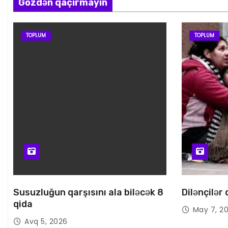
Gözdən qaçırmayın
TOPLUM
TOPLUM
Susuzluğun qarşısını ala biləcək 8
Dilənçilər
qida
May 7, 2
Avq 5, 2026