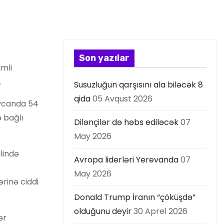
Son yazılar
imli
.
Susuzluğun qarşısını ala biləcək 8
qida
05 Avqust 2026
aycanda 54
ə bağlı
Dilənçilər də həbs ediləcək
07
May 2026
lində
Avropa liderləri Yerevanda
07
May 2026
rinə ciddi
Donald Trump İranın “çöküşdə”
olduğunu deyir
30 Aprel 2026
ər