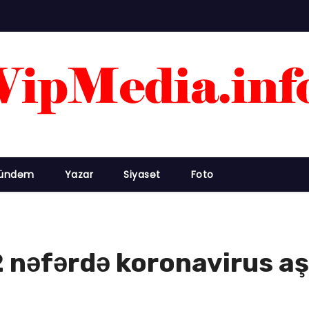
ündəm
Yazar
Siyasət
Foto
 nəfərdə koronavirus aş