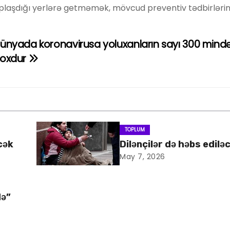
plaşdığı yerlərə getməmək, mövcud preventiv tədbirlərin
ünyada koronavirusa yoluxanların sayı 300 mind
oxdur
TOPLUM
cək
Dilənçilər də həbs edilə
May 7, 2026
də”