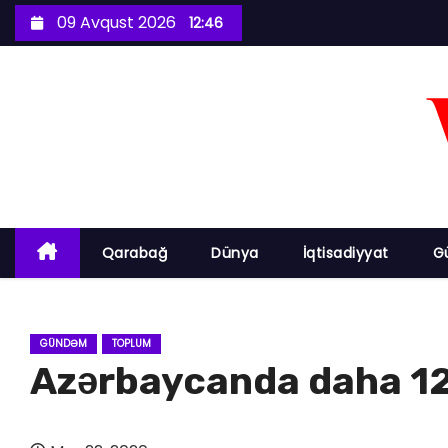
S
09 Avqust 2026
12:46
k
i
p
t
o
c
o
n
Qarabağ
Dünya
İqtisadiyyat
G
t
e
n
GÜNDƏM
TOPLUM
t
Azərbaycanda daha 12