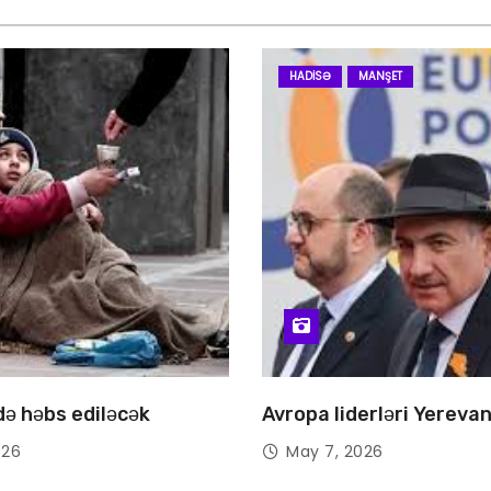
HADISƏ
MANŞET
 də həbs ediləcək
Avropa liderləri Yereva
026
May 7, 2026