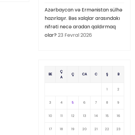
Azərbaycan və Ermənistan sülhə
hazırlaşır. Bəs xalqlar arasındakı
nifrəti necə aradan qaldırmaq
olar?
23 Fevral 2026
Ç
BE
Ç
CA
C
Ş
B
A
1
2
3
4
5
6
7
8
9
10
11
12
13
14
15
16
17
18
19
20
21
22
23