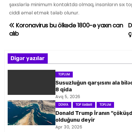
şəxslərlə minimum kontaktda olmaq, insanların sıx to
ciddi əməl etmək tələb olunur.
Koronavirus bu ölkədə 1800-ə yaxın can
D
Y
alıb
ç
a
z
Digər yazılar
ı
n
TOPLUM
Susuzluğun qarşısını ala bilə
a
8 qida
Avq 5, 2026
v
DÜNYA
TOP XƏBƏR
TOPLUM
i
Donald Trump İranın “çöküş
olduğunu deyir
q
Apr 30, 2026