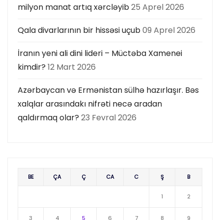
milyon manat artıq xərcləyib
25 Aprel 2026
Qala divarlarının bir hissəsi uçub
09 Aprel 2026
İranın yeni ali dini lideri – Müctəba Xamenei
kimdir?
12 Mart 2026
Azərbaycan və Ermənistan sülhə hazırlaşır. Bəs
xalqlar arasındakı nifrəti necə aradan
qaldırmaq olar?
23 Fevral 2026
BE
ÇA
Ç
CA
C
Ş
B
1
2
3
4
5
6
7
8
9