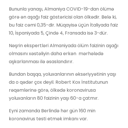
Bununla yanaşı, Almaniya COVID-19-dan ölümə
görə ən aşağı faiz göstəricisi olan ölkədir. Belə ki,
bu faiz cəmi 0,35-dir. Müqayisə üçün İtaliyada faiz
10, İspaniyada 5, Çində 4, Fransada isə 3-dür.
Nəşrin ekspertləri Almaniyada ölüm faizinin aşağı
olmasını xəstəliyin daha erkən mərhələdə
aşkarlanması ilə əsaslandırır.
Bundan başqa, yoluxanlarının əksəriyyətinin yaşı
da o qədər çox deyil. Robert Kox İnstitutunun
rəqəmlərinə görə, ölkədə koronavirusa
yoluxanların 80 faizinin yaşı 60-a çatmır.
Eyni zamanda Berlində hər gün 160 min
koronavirus testi etmək imkanı var.