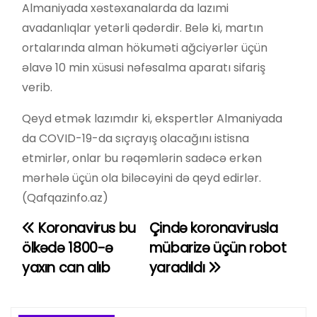
Almaniyada xəstəxanalarda da lazımi
avadanlıqlar yetərli qədərdir. Belə ki, martın
ortalarında alman hökuməti ağciyərlər üçün
əlavə 10 min xüsusi nəfəsalma aparatı sifariş
verib.
Qeyd etmək lazımdır ki, ekspertlər Almaniyada
da COVID-19-da sıçrayış olacağını istisna
etmirlər, onlar bu rəqəmlərin sadəcə erkən
mərhələ üçün ola biləcəyini də qeyd edirlər.
(Qafqazinfo.az)
Koronavirus bu
Çində koronavirusla
Y
ölkədə 1800-ə
mübarizə üçün robot
a
yaxın can alıb
yaradıldı
z