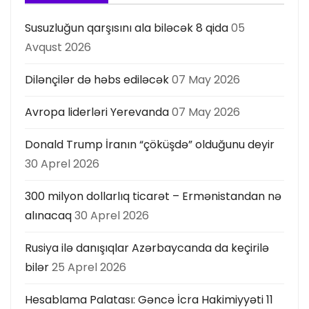
s
Susuzluğun qarşısını ala biləcək 8 qida
05
ı
Avqust 2026
Dilənçilər də həbs ediləcək
07 May 2026
Avropa liderləri Yerevanda
07 May 2026
Donald Trump İranın “çöküşdə” olduğunu deyir
30 Aprel 2026
300 milyon dollarlıq ticarət – Ermənistandan nə
alınacaq
30 Aprel 2026
Rusiya ilə danışıqlar Azərbaycanda da keçirilə
bilər
25 Aprel 2026
Hesablama Palatası: Gəncə İcra Hakimiyyəti 11