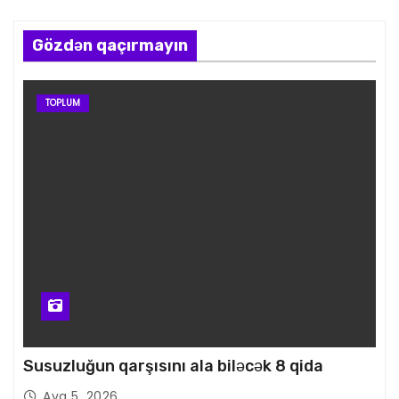
Gözdən qaçırmayın
TOPLUM
Susuzluğun qarşısını ala biləcək 8 qida
Avq 5, 2026