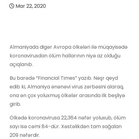
Mar 22, 2020
Almaniyada digər Avropa ölkələri ilə müqayisədə
koronavirusdan ölüm hallarının niyə az olduğu
açıqlanıb.
Bu barədə “Financial Times” yazıb. Nəşr qeyd
edib ki, Almaniya ənənəvi virus zərbəsini alaraq,
ona ən çox yoluxmuş ölkələr arasında ilk beşliyə
girib.
Ölkədə koronavirusa 22,364 nəfər yoluxub, ölüm
sayı isə cəmi 84-dür. Xəstəlikdən tam sağalan
209 nəfərdir.