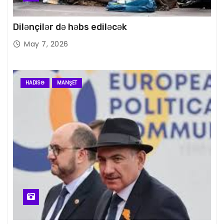
Dilənçilər də həbs ediləcək
May 7, 2026
HADISƏ
MANŞET