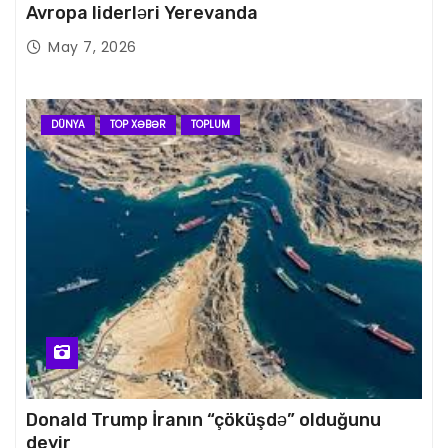
Avropa liderləri Yerevanda
May 7, 2026
DÜNYA
TOP XƏBƏR
TOPLUM
Donald Trump İranın “çöküşdə” olduğunu
deyir