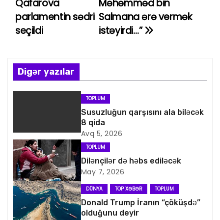
Qafarova
Məhəmməd bin
parlamentin sədri
Salmana ərə vermək
z
seçildi
istəyirdi…”
ı
n
Digər yazılar
a
v
TOPLUM
Susuzluğun qarşısını ala biləcək
i
8 qida
Avq 5, 2026
q
TOPLUM
a
Dilənçilər də həbs ediləcək
May 7, 2026
s
DÜNYA
TOP XƏBƏR
TOPLUM
i
Donald Trump İranın “çöküşdə”
olduğunu deyir