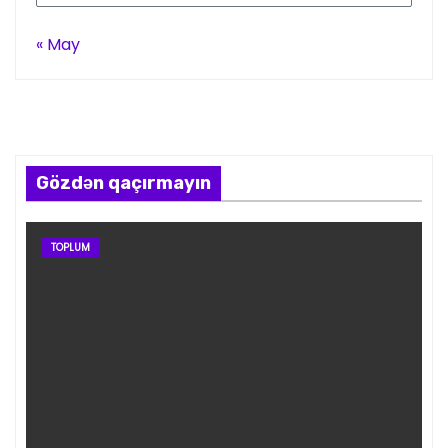
« May
Gözdən qaçırmayın
TOPLUM