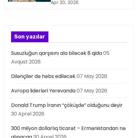
y
Apr 30, 2026
a
s
Son yazılar
ı
Susuzluğun qarşısını ala biləcək 8 qida
05
Avqust 2026
Dilənçilər də həbs ediləcək
07 May 2026
Avropa liderləri Yerevanda
07 May 2026
Donald Trump İranın “çöküşdə” olduğunu deyir
30 Aprel 2026
300 milyon dollarlıq ticarət – Ermənistandan nə
alınacaq
30 Aprel 2026