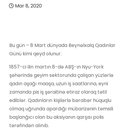
Mar 8, 2020
Bu gün – 8 Mart dünyada Beynəlxalq Qadınlar
Günü kimi qeyd olunur.
1857-ci ilin martın 8-də ABŞ-ın Nyu-York
şəhərində geyim sektorunda çalışan yüzlərlə
qadın aşağı maaşa, uzun iş saatlarına, eyni
zamanda pis iş şəraitinə etiraz olaraq tətil
ediblər. Qadınların kişilərlə bərabər hüquqlu
olmaq uğrunda apardığı mübarizənin təmsili
başlanğıcı olan bu aksiyanın qarşısı polis
tərəfindən alınıb.