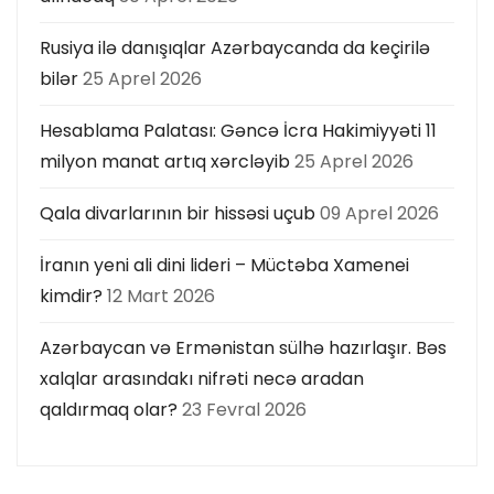
Rusiya ilə danışıqlar Azərbaycanda da keçirilə
bilər
25 Aprel 2026
Hesablama Palatası: Gəncə İcra Hakimiyyəti 11
milyon manat artıq xərcləyib
25 Aprel 2026
Qala divarlarının bir hissəsi uçub
09 Aprel 2026
İranın yeni ali dini lideri – Müctəba Xamenei
kimdir?
12 Mart 2026
Azərbaycan və Ermənistan sülhə hazırlaşır. Bəs
xalqlar arasındakı nifrəti necə aradan
qaldırmaq olar?
23 Fevral 2026