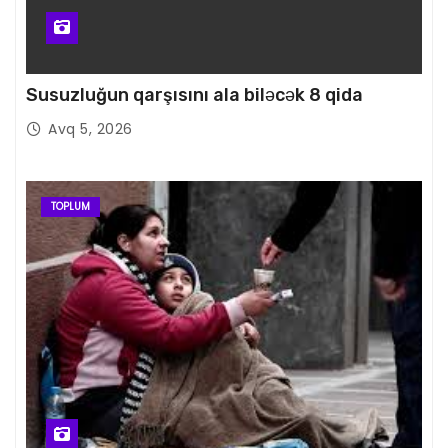
Susuzluğun qarşısını ala biləcək 8 qida
Avq 5, 2026
TOPLUM