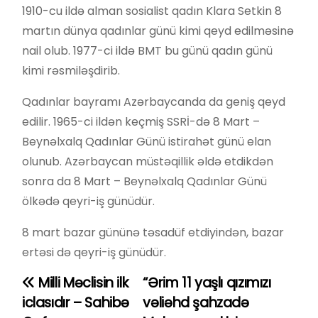
1910-cu ildə alman sosialist qadın Klara Setkin 8
martın dünya qadınlar günü kimi qeyd edilməsinə
nail olub. 1977-ci ildə BMT bu günü qadın günü
kimi rəsmiləşdirib.
Qadınlar bayramı Azərbaycanda da geniş qeyd
edilir. 1965-ci ildən keçmiş SSRİ-də 8 Mart –
Beynəlxalq Qadınlar Günü istirahət günü elan
olunub. Azərbaycan müstəqillik əldə etdikdən
sonra da 8 Mart – Beynəlxalq Qadınlar Günü
ölkədə qeyri-iş günüdür.
8 mart bazar gününə təsadüf etdiyindən, bazar
ertəsi də qeyri-iş günüdür.
Milli Məclisin ilk
“Ərim 11 yaşlı qızımızı
Y
iclasıdır – Sahibə
vəliəhd şahzadə
a