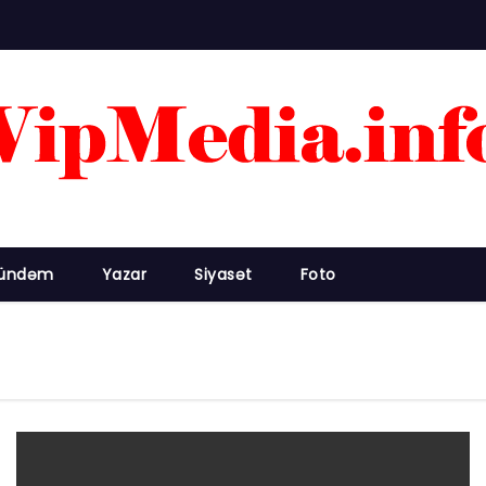
ündəm
Yazar
Siyasət
Foto