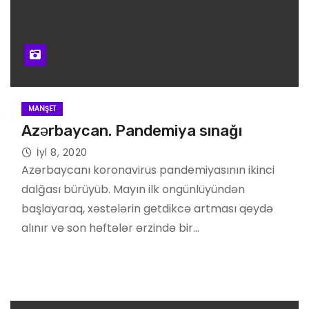
MANŞET
Azərbaycan. Pandemiya sınağı
İyl 8, 2020
Azərbaycanı koronavirus pandemiyasının ikinci
dalğası bürüyüb. Mayın ilk ongünlüyündən
başlayaraq, xəstələrin getdikcə artması qeydə
alınır və son həftələr ərzində bir…