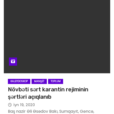
KALEYDOSKOP
MANŞET
TOPLUM
Növbəti sərt karantin rejiminin
şərtləri açıqlanıb
İyn 19, 2020
Baş nazir Əli Əsədov Bakı, Sumqayıt, Gəncə,