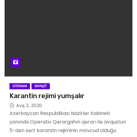
GÜNDƏM
MANŞET
Karantin rejimi yumşalır
Avq 3, 2020
Azərbaycan Respublikası Nazirlər Kabineti
yanında Operativ Qərargahın qərarı ilə avqustun
5-dən sərt karantin rejiminin mövcud olduğu