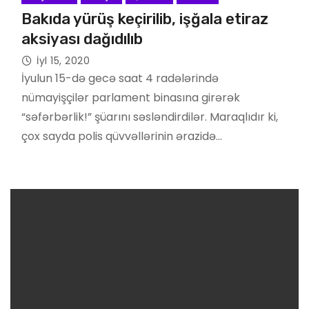
Bakıda yürüş keçirilib, işğala etiraz
aksiyası dağıdılıb
İyl 15, 2020
İyulun 15-də gecə saat 4 radələrində
nümayişçilər parlament binasına girərək
“səfərbərlik!” şüarını səsləndirdilər. Maraqlıdır ki,
çox sayda polis qüvvəllərinin ərazidə…