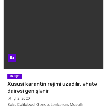
MANŞET
Xüsusi karantin rejimi uzadılır, əhatə
dairəsi genişlənir
İyl 2, 2020
Bakı, Cəlilabad, Gəncə, Lənkəran, Masallı,