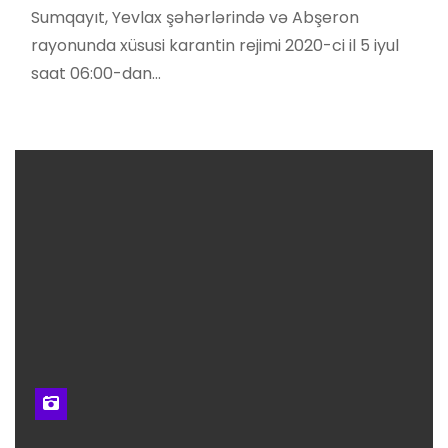
Sumqayıt, Yevlax şəhərlərində və Abşeron
rayonunda xüsusi karantin rejimi 2020-ci il 5 iyul
saat 06:00-dan…