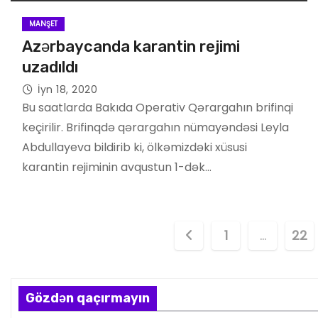
MANŞET
Azərbaycanda karantin rejimi
uzadıldı
İyn 18, 2020
Bu saatlarda Bakıda Operativ Qərargahın brifinqi
keçirilir. Brifinqdə qərargahın nümayəndəsi Leyla
Abdullayeva bildirib ki, ölkəmizdəki xüsusi
karantin rejiminin avqustun 1-dək…
P
1
…
22
o
s
Gözdən qaçırmayın