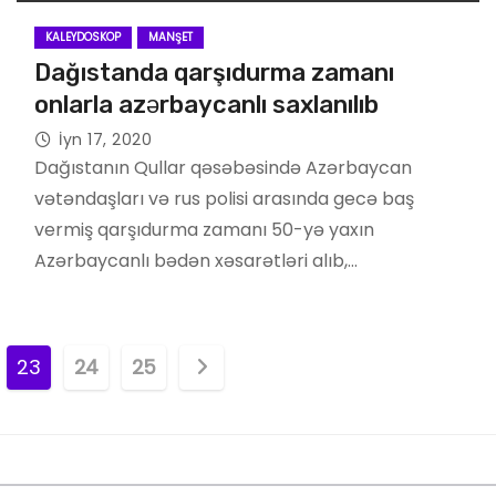
KALEYDOSKOP
MANŞET
Dağıstanda qarşıdurma zamanı
onlarla azərbaycanlı saxlanılıb
İyn 17, 2020
Dağıstanın Qullar qəsəbəsində Azərbaycan
vətəndaşları və rus polisi arasında gecə baş
vermiş qarşıdurma zamanı 50-yə yaxın
Azərbaycanlı bədən xəsarətləri alıb,…
23
24
25