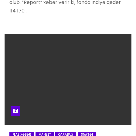
olub. “Report” xəbər verir ki, fonda indiyə qədər
114 170…
FLAŞ XƏBƏR
MANŞET
QARABAĞ
SIYASƏT