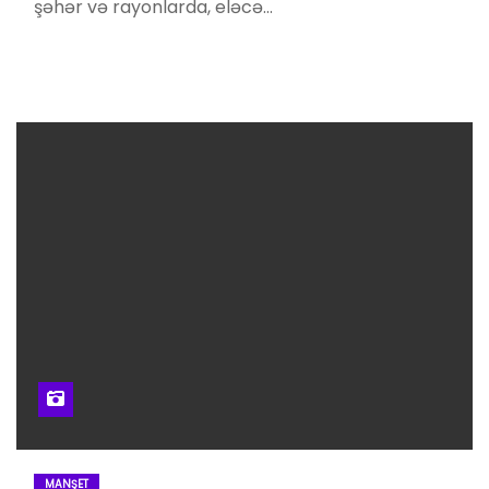
şəhər və rayonlarda, eləcə…
MANŞET