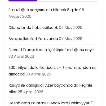
Susuzluğun qarşısını ala biləcək 8 qida
05
Avqust 2026
Dilənçilər də həbs ediləcək
07 May 2026
Avropa liderləri Yerevanda
07 May 2026
Donald Trump İranın “çöküşdə” olduğunu deyir
30 Aprel 2026
300 milyon dollarlıq ticarət – Ermənistandan nə
alınacaq
30 Aprel 2026
Rusiya ilə danışıqlar Azərbaycanda da keçirilə
bilər
25 Aprel 2026
Hesablama Palatası: Gəncə İcra Hakimiyyəti 11