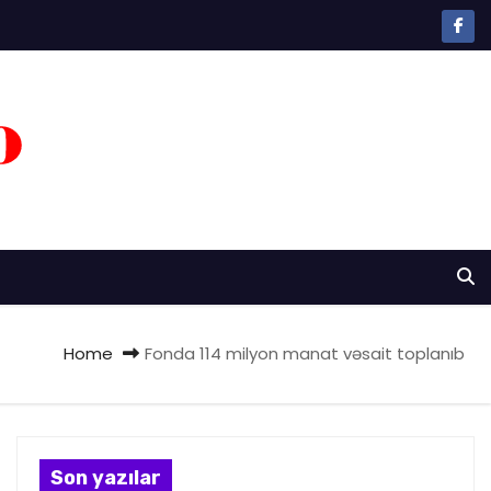
Home
Fonda 114 milyon manat vəsait toplanıb
Son yazılar