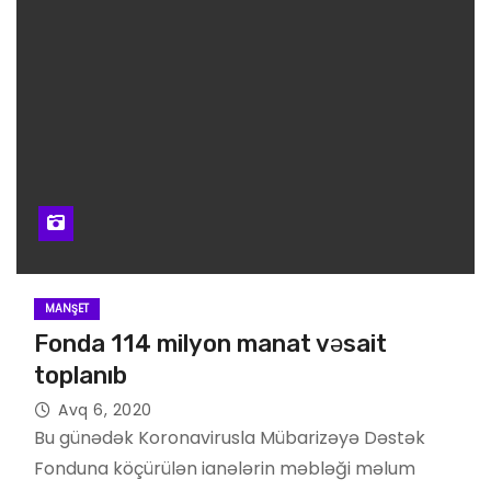
MANŞET
Fonda 114 milyon manat vəsait
toplanıb
Avq 6, 2020
Bu günədək Koronavirusla Mübarizəyə Dəstək
Fonduna köçürülən ianələrin məbləği məlum