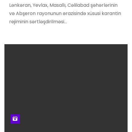
Lənkəran, Yevlax, Masallı, Cəlilabad şəhərlərinin
və Abşeron rayonunun ərazisində xüsusi karantin
rejiminin sərtləşdirilməsi…