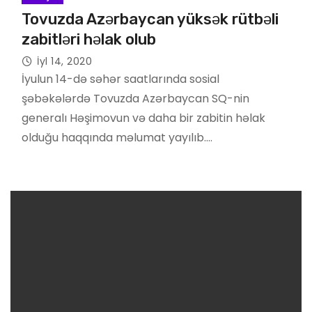
Tovuzda Azərbaycan yüksək rütbəli
zabitləri həlak olub
İyl 14, 2020
İyulun 14-də səhər saatlarında sosial
şəbəkələrdə Tovuzda Azərbaycan SQ-nin
generalı Həşimovun və daha bir zabitin həlak
olduğu haqqında məlumat yayılıb.…