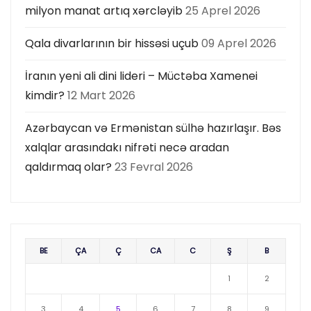
milyon manat artıq xərcləyib
25 Aprel 2026
Qala divarlarının bir hissəsi uçub
09 Aprel 2026
İranın yeni ali dini lideri – Müctəba Xamenei
kimdir?
12 Mart 2026
Azərbaycan və Ermənistan sülhə hazırlaşır. Bəs
xalqlar arasındakı nifrəti necə aradan
qaldırmaq olar?
23 Fevral 2026
BE
ÇA
Ç
CA
C
Ş
B
1
2
3
4
5
6
7
8
9