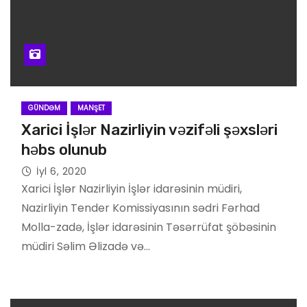
GÜNDƏM
MANŞET
Xarici İşlər Nazirliyin vəzifəli şəxsləri
həbs olunub
İyl 6, 2020
Xarici İşlər Nazirliyin İşlər idarəsinin müdiri,
Nazirliyin Tender Komissiyasının sədri Fərhad
Molla-zadə, İşlər idarəsinin Təsərrüfat şöbəsinin
müdiri Səlim Əlizadə və…