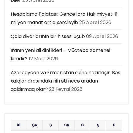
bilər
25 Aprel 2026
Hesablama Palatası: Gəncə İcra Hakimiyyəti 11
milyon manat artıq xərcləyib
25 Aprel 2026
Qala divarlarının bir hissəsi uçub
09 Aprel 2026
İranın yeni ali dini lideri – Müctəba Xamenei
kimdir?
12 Mart 2026
Azərbaycan və Ermənistan sülhə hazırlaşır. Bəs
xalqlar arasındakı nifrəti necə aradan
qaldırmaq olar?
23 Fevral 2026
BE
ÇA
Ç
CA
C
Ş
B