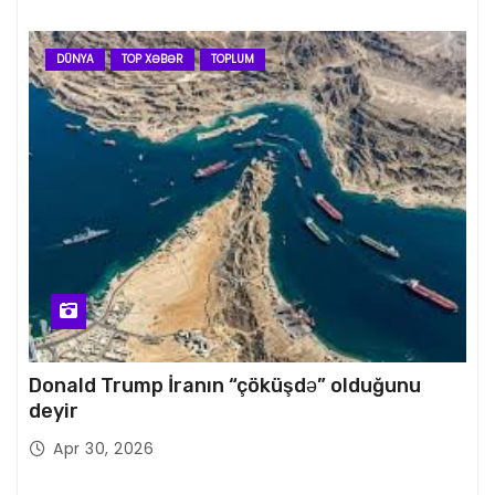
DÜNYA
TOP XƏBƏR
TOPLUM
Donald Trump İranın “çöküşdə” olduğunu
deyir
Apr 30, 2026