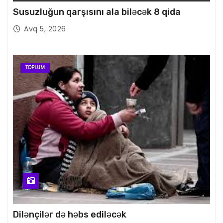
Susuzluğun qarşısını ala biləcək 8 qida
Avq 5, 2026
TOPLUM
Dilənçilər də həbs ediləcək