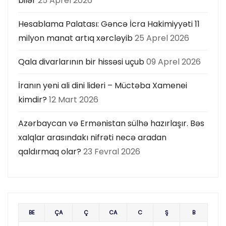
bilər
25 Aprel 2026
Hesablama Palatası: Gəncə İcra Hakimiyyəti 11
milyon manat artıq xərcləyib
25 Aprel 2026
Qala divarlarının bir hissəsi uçub
09 Aprel 2026
İranın yeni ali dini lideri – Müctəba Xamenei
kimdir?
12 Mart 2026
Azərbaycan və Ermənistan sülhə hazırlaşır. Bəs
xalqlar arasındakı nifrəti necə aradan
qaldırmaq olar?
23 Fevral 2026
BE
ÇA
Ç
CA
C
Ş
B