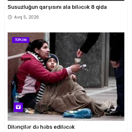
Susuzluğun qarşısını ala biləcək 8 qida
Avq 5, 2026
TOPLUM
Dilənçilər də həbs ediləcək