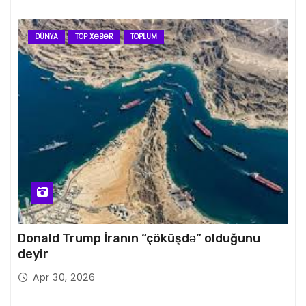
DÜNYA
TOP XƏBƏR
TOPLUM
Donald Trump İranın “çöküşdə” olduğunu
deyir
Apr 30, 2026