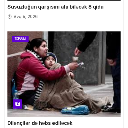
Susuzluğun qarşısını ala biləcək 8 qida
Avq 5, 2026
TOPLUM
Dilənçilər də həbs ediləcək