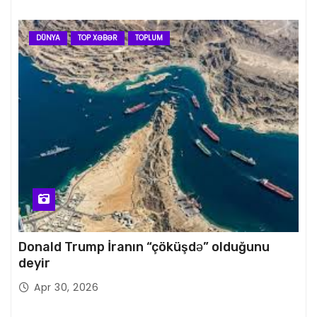
DÜNYA
TOP XƏBƏR
TOPLUM
Donald Trump İranın “çöküşdə” olduğunu
deyir
Apr 30, 2026