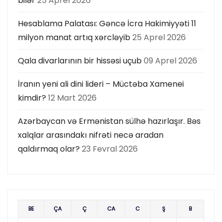
bilər
25 Aprel 2026
Hesablama Palatası: Gəncə İcra Hakimiyyəti 11
milyon manat artıq xərcləyib
25 Aprel 2026
Qala divarlarının bir hissəsi uçub
09 Aprel 2026
İranın yeni ali dini lideri – Müctəba Xamenei
kimdir?
12 Mart 2026
Azərbaycan və Ermənistan sülhə hazırlaşır. Bəs
xalqlar arasındakı nifrəti necə aradan
qaldırmaq olar?
23 Fevral 2026
BE
ÇA
Ç
CA
C
Ş
B