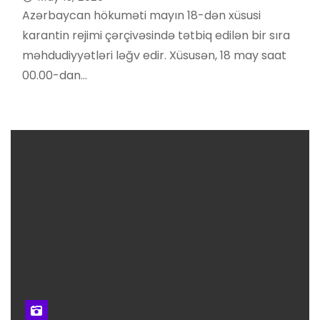
Azərbaycan hökuməti mayın 18-dən xüsusi
karantin rejimi çərçivəsində tətbiq edilən bir sıra
məhdudiyyətləri ləğv edir. Xüsusən, 18 may saat
00.00-dan…