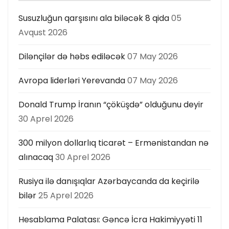
Susuzluğun qarşısını ala biləcək 8 qida
05
Avqust 2026
Dilənçilər də həbs ediləcək
07 May 2026
Avropa liderləri Yerevanda
07 May 2026
Donald Trump İranın “çöküşdə” olduğunu deyir
30 Aprel 2026
300 milyon dollarlıq ticarət – Ermənistandan nə
alınacaq
30 Aprel 2026
Rusiya ilə danışıqlar Azərbaycanda da keçirilə
bilər
25 Aprel 2026
Hesablama Palatası: Gəncə İcra Hakimiyyəti 11