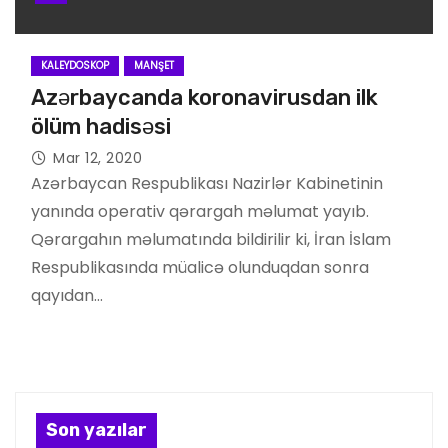
KALEYDOSKOP
MANŞET
Azərbaycanda koronavirusdan ilk
ölüm hadisəsi
Mar 12, 2020
Azərbaycan Respublikası Nazirlər Kabinetinin
yanında operativ qərargah məlumat yayıb.
Qərargahın məlumatında bildirilir ki, İran İslam
Respublikasında müalicə olunduqdan sonra
qayıdan…
Son yazılar