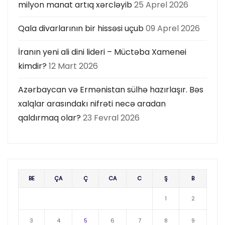
milyon manat artıq xərcləyib
25 Aprel 2026
Qala divarlarının bir hissəsi uçub
09 Aprel 2026
İranın yeni ali dini lideri – Müctəba Xamenei
kimdir?
12 Mart 2026
Azərbaycan və Ermənistan sülhə hazırlaşır. Bəs
xalqlar arasındakı nifrəti necə aradan
qaldırmaq olar?
23 Fevral 2026
BE
ÇA
Ç
CA
C
Ş
B
1
2
3
4
5
6
7
8
9