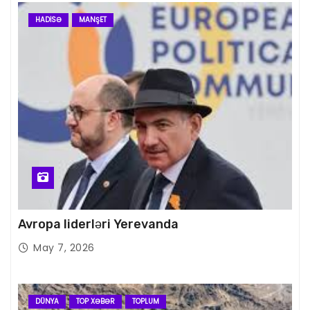
HADISƏ
MANŞET
Avropa liderləri Yerevanda
May 7, 2026
DÜNYA
TOP XƏBƏR
TOPLUM