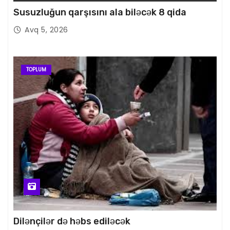
Susuzluğun qarşısını ala biləcək 8 qida
Avq 5, 2026
TOPLUM
Dilənçilər də həbs ediləcək