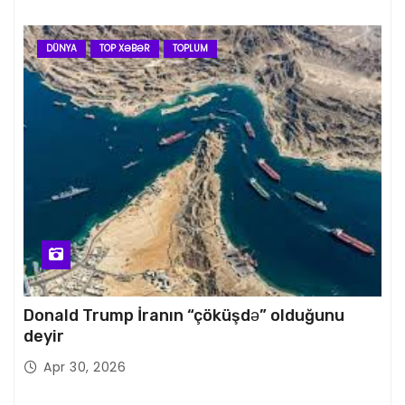
DÜNYA
TOP XƏBƏR
TOPLUM
Donald Trump İranın “çöküşdə” olduğunu
deyir
Apr 30, 2026