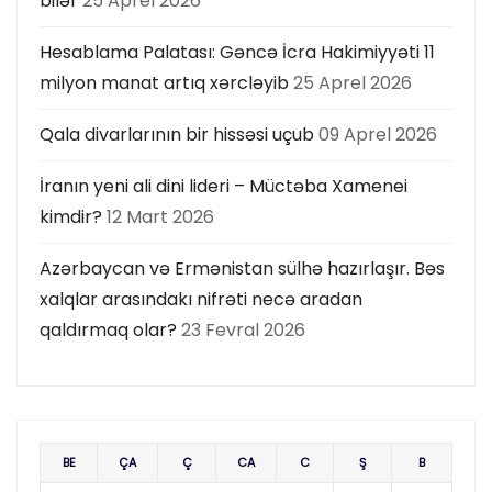
bilər
25 Aprel 2026
Hesablama Palatası: Gəncə İcra Hakimiyyəti 11
milyon manat artıq xərcləyib
25 Aprel 2026
Qala divarlarının bir hissəsi uçub
09 Aprel 2026
İranın yeni ali dini lideri – Müctəba Xamenei
kimdir?
12 Mart 2026
Azərbaycan və Ermənistan sülhə hazırlaşır. Bəs
xalqlar arasındakı nifrəti necə aradan
qaldırmaq olar?
23 Fevral 2026
BE
ÇA
Ç
CA
C
Ş
B