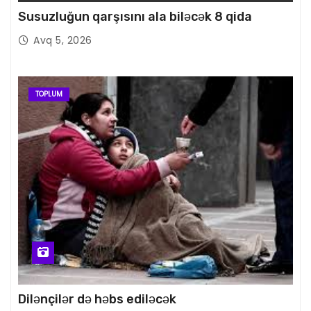
Susuzluğun qarşısını ala biləcək 8 qida
Avq 5, 2026
TOPLUM
Dilənçilər də həbs ediləcək