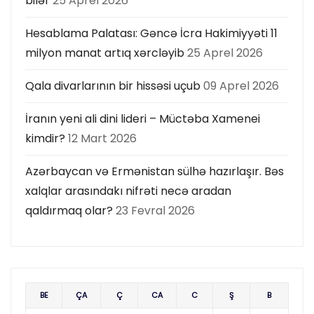
bilər
25 Aprel 2026
Hesablama Palatası: Gəncə İcra Hakimiyyəti 11
milyon manat artıq xərcləyib
25 Aprel 2026
Qala divarlarının bir hissəsi uçub
09 Aprel 2026
İranın yeni ali dini lideri – Müctəba Xamenei
kimdir?
12 Mart 2026
Azərbaycan və Ermənistan sülhə hazırlaşır. Bəs
xalqlar arasındakı nifrəti necə aradan
qaldırmaq olar?
23 Fevral 2026
BE
ÇA
Ç
CA
C
Ş
B