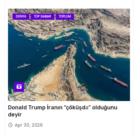
DÜNYA
TOP XƏBƏR
TOPLUM
Donald Trump İranın “çöküşdə” olduğunu
deyir
Apr 30, 2026