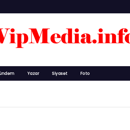
ündəm
Yazar
Siyasət
Foto