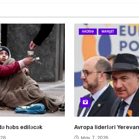
HADISƏ
MANŞET
 də həbs ediləcək
Avropa liderləri Yereva
026
May 7, 2026