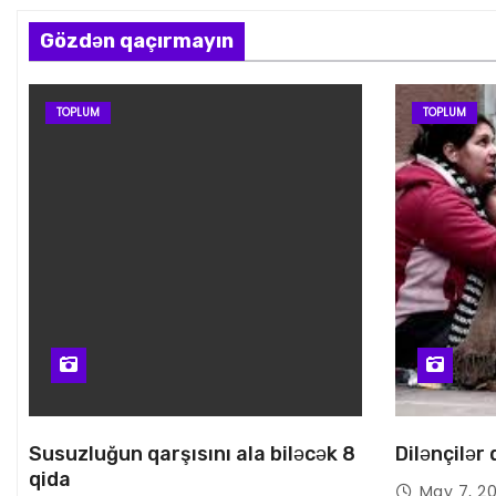
Gözdən qaçırmayın
TOPLUM
TOPLUM
Susuzluğun qarşısını ala biləcək 8
Dilənçilər
qida
May 7, 2