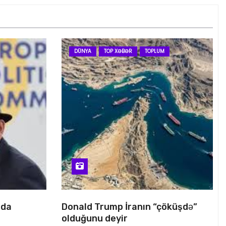
DÜNYA
TOP XƏBƏR
TOPLUM
nda
Donald Trump İranın “çöküşdə”
olduğunu deyir