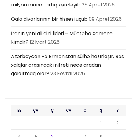
milyon manat artıq xərcləyib
25 Aprel 2026
Qala divarlarının bir hissəsi uçub
09 Aprel 2026
İranın yeni ali dini lideri – Müctəba Xamenei
kimdir?
12 Mart 2026
Azərbaycan və Ermənistan sülhə hazırlaşır. Bəs
xalqlar arasındakı nifrəti necə aradan
qaldırmaq olar?
23 Fevral 2026
BE
ÇA
Ç
CA
C
Ş
B
1
2
3
4
5
6
7
8
9