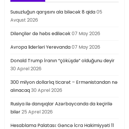
Susuzluğun qarşısını ala biləcək 8 qida
05
Avqust 2026
Dilənçilər də həbs ediləcək
07 May 2026
Avropa liderləri Yerevanda
07 May 2026
Donald Trump İranın “çöküşdə” olduğunu deyir
30 Aprel 2026
300 milyon dollarlıq ticarət – Ermənistandan nə
alınacaq
30 Aprel 2026
Rusiya ilə danışıqlar Azərbaycanda da keçirilə
bilər
25 Aprel 2026
Hesablama Palatası: Gəncə İcra Hakimiyyəti 11