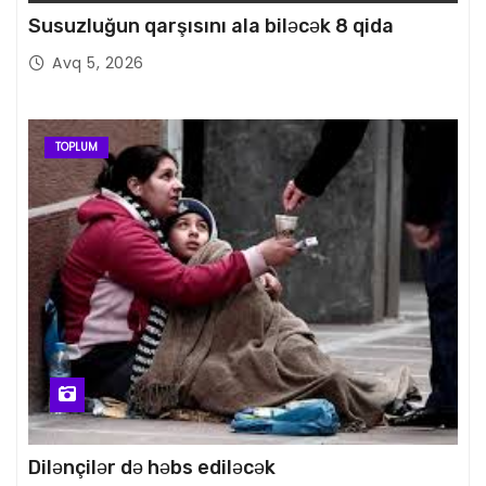
Susuzluğun qarşısını ala biləcək 8 qida
Avq 5, 2026
TOPLUM
Dilənçilər də həbs ediləcək