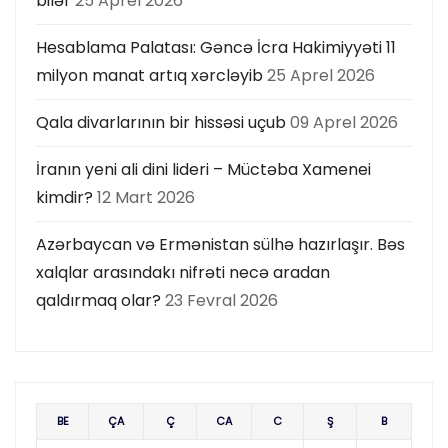
bilər
25 Aprel 2026
Hesablama Palatası: Gəncə İcra Hakimiyyəti 11
milyon manat artıq xərcləyib
25 Aprel 2026
Qala divarlarının bir hissəsi uçub
09 Aprel 2026
İranın yeni ali dini lideri – Müctəba Xamenei
kimdir?
12 Mart 2026
Azərbaycan və Ermənistan sülhə hazırlaşır. Bəs
xalqlar arasındakı nifrəti necə aradan
qaldırmaq olar?
23 Fevral 2026
BE
ÇA
Ç
CA
C
Ş
B