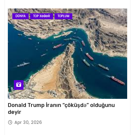
DÜNYA
TOP XƏBƏR
TOPLUM
Donald Trump İranın “çöküşdə” olduğunu
deyir
Apr 30, 2026