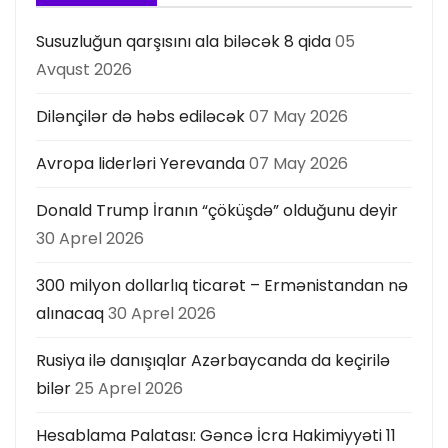
Susuzluğun qarşısını ala biləcək 8 qida
05
Avqust 2026
Dilənçilər də həbs ediləcək
07 May 2026
Avropa liderləri Yerevanda
07 May 2026
Donald Trump İranın “çöküşdə” olduğunu deyir
30 Aprel 2026
300 milyon dollarlıq ticarət – Ermənistandan nə
alınacaq
30 Aprel 2026
Rusiya ilə danışıqlar Azərbaycanda da keçirilə
bilər
25 Aprel 2026
Hesablama Palatası: Gəncə İcra Hakimiyyəti 11