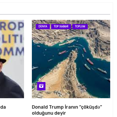
DÜNYA
TOP XƏBƏR
TOPLUM
nda
Donald Trump İranın “çöküşdə”
olduğunu deyir