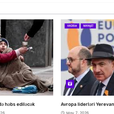
HADISƏ
MANŞET
 də həbs ediləcək
Avropa liderləri Yereva
026
May 7, 2026