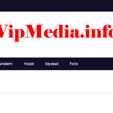
ündəm
Yazar
Siyasət
Foto