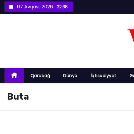
S
07 Avqust 2026
22:38
k
i
p
t
o
c
o
n
Qarabağ
Dünya
İqtisadiyyat
G
t
e
Buta
n
t