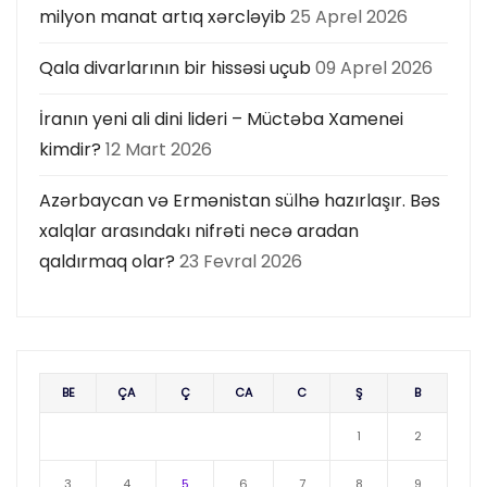
milyon manat artıq xərcləyib
25 Aprel 2026
Qala divarlarının bir hissəsi uçub
09 Aprel 2026
İranın yeni ali dini lideri – Müctəba Xamenei
kimdir?
12 Mart 2026
Azərbaycan və Ermənistan sülhə hazırlaşır. Bəs
xalqlar arasındakı nifrəti necə aradan
qaldırmaq olar?
23 Fevral 2026
BE
ÇA
Ç
CA
C
Ş
B
1
2
3
4
5
6
7
8
9