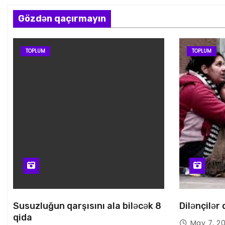
Gözdən qaçırmayın
TOPLUM
TOPLUM
Susuzluğun qarşısını ala biləcək 8
Dilənçilər
qida
May 7, 2