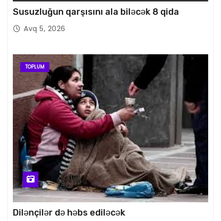
Susuzluğun qarşısını ala biləcək 8 qida
Avq 5, 2026
TOPLUM
Dilənçilər də həbs ediləcək