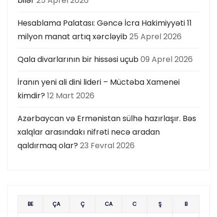
bilər
25 Aprel 2026
Hesablama Palatası: Gəncə İcra Hakimiyyəti 11
milyon manat artıq xərcləyib
25 Aprel 2026
Qala divarlarının bir hissəsi uçub
09 Aprel 2026
İranın yeni ali dini lideri – Müctəba Xamenei
kimdir?
12 Mart 2026
Azərbaycan və Ermənistan sülhə hazırlaşır. Bəs
xalqlar arasındakı nifrəti necə aradan
qaldırmaq olar?
23 Fevral 2026
BE
ÇA
Ç
CA
C
Ş
B