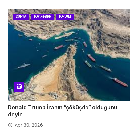
DÜNYA
TOP XƏBƏR
TOPLUM
Donald Trump İranın “çöküşdə” olduğunu
deyir
Apr 30, 2026