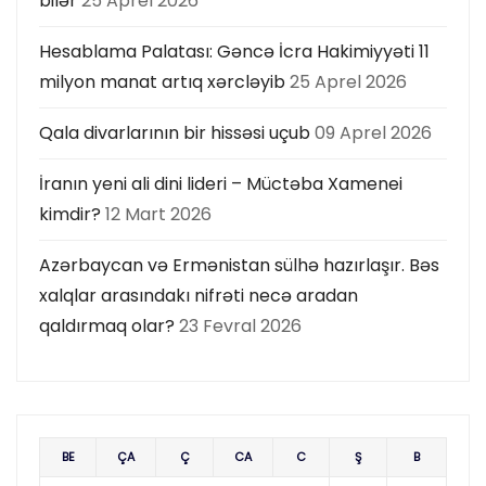
bilər
25 Aprel 2026
Hesablama Palatası: Gəncə İcra Hakimiyyəti 11
milyon manat artıq xərcləyib
25 Aprel 2026
Qala divarlarının bir hissəsi uçub
09 Aprel 2026
İranın yeni ali dini lideri – Müctəba Xamenei
kimdir?
12 Mart 2026
Azərbaycan və Ermənistan sülhə hazırlaşır. Bəs
xalqlar arasındakı nifrəti necə aradan
qaldırmaq olar?
23 Fevral 2026
BE
ÇA
Ç
CA
C
Ş
B