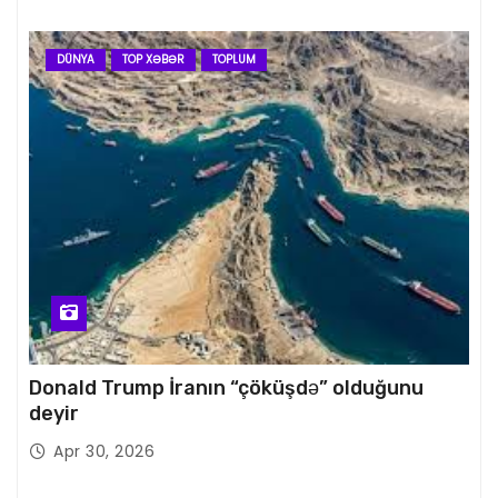
DÜNYA
TOP XƏBƏR
TOPLUM
Donald Trump İranın “çöküşdə” olduğunu
deyir
Apr 30, 2026