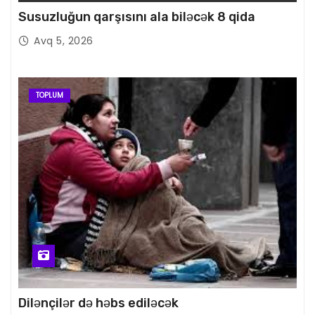
Susuzluğun qarşısını ala biləcək 8 qida
Avq 5, 2026
TOPLUM
Dilənçilər də həbs ediləcək