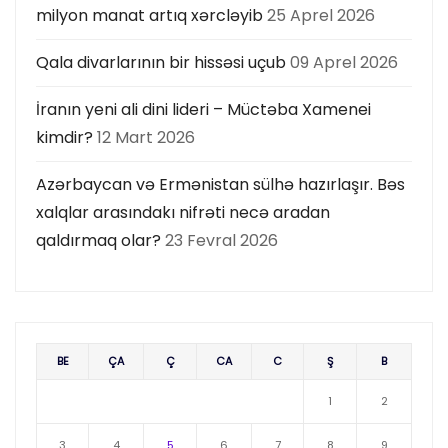
milyon manat artıq xərcləyib
25 Aprel 2026
Qala divarlarının bir hissəsi uçub
09 Aprel 2026
İranın yeni ali dini lideri – Müctəba Xamenei
kimdir?
12 Mart 2026
Azərbaycan və Ermənistan sülhə hazırlaşır. Bəs
xalqlar arasındakı nifrəti necə aradan
qaldırmaq olar?
23 Fevral 2026
BE
ÇA
Ç
CA
C
Ş
B
1
2
3
4
5
6
7
8
9