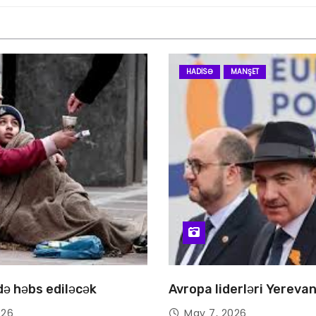
HADISƏ
MANŞET
 də həbs ediləcək
Avropa liderləri Yereva
026
May 7, 2026