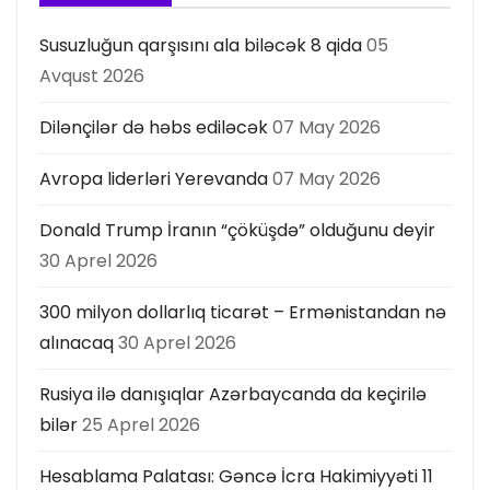
Susuzluğun qarşısını ala biləcək 8 qida
05
Avqust 2026
Dilənçilər də həbs ediləcək
07 May 2026
Avropa liderləri Yerevanda
07 May 2026
Donald Trump İranın “çöküşdə” olduğunu deyir
30 Aprel 2026
300 milyon dollarlıq ticarət – Ermənistandan nə
alınacaq
30 Aprel 2026
Rusiya ilə danışıqlar Azərbaycanda da keçirilə
bilər
25 Aprel 2026
Hesablama Palatası: Gəncə İcra Hakimiyyəti 11