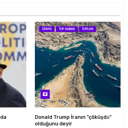
DÜNYA
TOP XƏBƏR
TOPLUM
nda
Donald Trump İranın “çöküşdə”
olduğunu deyir