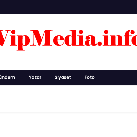
ündəm
Yazar
Siyasət
Foto