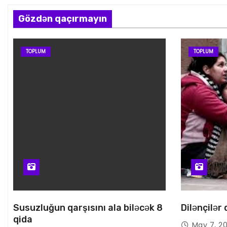
Gözdən qaçırmayın
TOPLUM
TOPLUM
Susuzluğun qarşısını ala biləcək 8
Dilənçilər
qida
May 7, 2