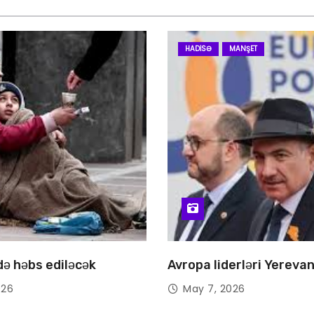
HADISƏ
MANŞET
 də həbs ediləcək
Avropa liderləri Yereva
026
May 7, 2026