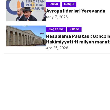
n
HADISƏ
MANŞET
Avropa liderləri Yerevanda
a
May 7, 2026
v
FLAŞ XƏBƏR
HADISƏ
i
Hesablama Palatası: Gəncə İ
Hakimiyyəti 11 milyon manat
q
artıq xərcləyib
Apr 25, 2026
a
s
i
y
a
s