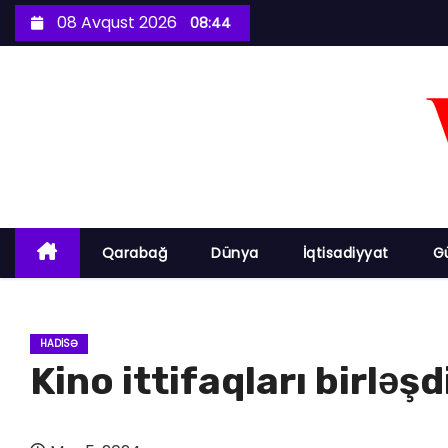
S
08 Avqust 2026
08:44
k
i
p
t
o
c
o
n
Qarabağ
Dünya
İqtisadiyyat
G
t
e
n
HADISƏ
t
Kino ittifaqları birləşd