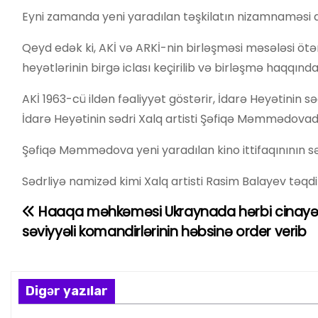
Eyni zamanda yeni yaradılan təşkilatın nizamnaməsi d
Qeyd edək ki, AKİ və ARKİ-nin birləşməsi məsələsi ötən
heyətlərinin birgə iclası keçirilib və birləşmə haqqınd
AKİ 1963-cü ildən fəaliyyət göstərir, İdarə Heyətinin səd
İdarə Heyətinin sədri Xalq artisti Şəfiqə Məmmədovadı
Şəfiqə Məmmədova yeni yaradılan kino ittifaqınının səd
Sədrliyə namizəd kimi Xalq artisti Rasim Balayev təqdi
Haaqa məhkəməsi Ukraynada hərbi cinayətl
Y
səviyyəli komandirlərinin həbsinə order verib
a
z
Digər yazılar
ı