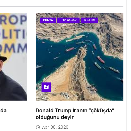
DÜNYA
TOP XƏBƏR
TOPLUM
nda
Donald Trump İranın “çöküşdə”
olduğunu deyir
Apr 30, 2026