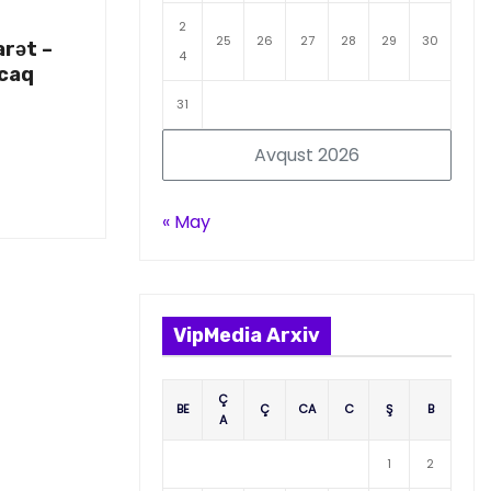
2
25
26
27
28
29
30
arət –
4
acaq
31
Avqust 2026
« May
VipMedia Arxiv
Ç
BE
Ç
CA
C
Ş
B
A
1
2