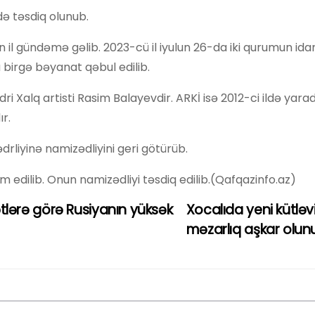
ə təsdiq olunub.
 il gündəmə gəlib. 2023-cü il iyulun 26-da iki qurumun ida
a birgə bəyanat qəbul edilib.
ri Xalq artisti Rasim Balayevdir. ARKİ isə 2012-ci ildə yarad
r.
rliyinə namizədliyini geri götürüb.
m edilib. Onun namizədliyi təsdiq edilib.(Qafqazinfo.az)
ərə görə Rusiyanın yüksək
Xocalıda yeni kütləv
məzarlıq aşkar olu