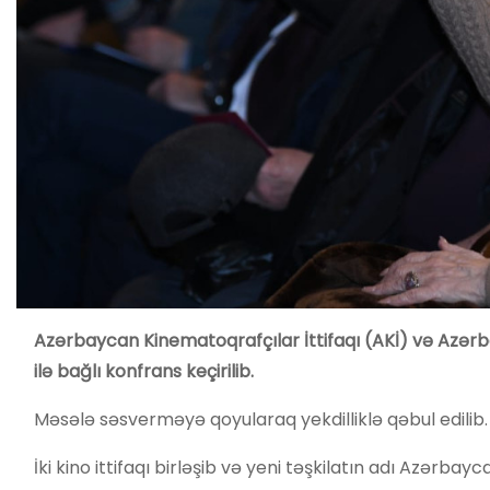
Azərbaycan Kinematoqrafçılar İttifaqı (AKİ) və Azərb
ilə bağlı konfrans keçirilib.
Məsələ səsverməyə qoyularaq yekdilliklə qəbul edilib.
İki kino ittifaqı birləşib və yeni təşkilatın adı Azərbay