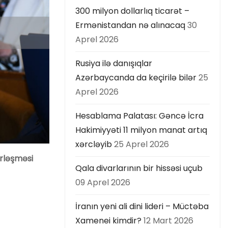
300 milyon dollarlıq ticarət –
Ermənistandan nə alınacaq
30
Aprel 2026
Rusiya ilə danışıqlar
Azərbaycanda da keçirilə bilər
25
Aprel 2026
Hesablama Palatası: Gəncə İcra
Hakimiyyəti 11 milyon manat artıq
xərcləyib
25 Aprel 2026
irləşməsi
Qala divarlarının bir hissəsi uçub
09 Aprel 2026
İranın yeni ali dini lideri – Müctəba
Xamenei kimdir?
12 Mart 2026