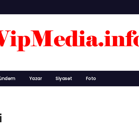
ündəm
Yazar
Siyasət
Foto
i