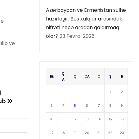
Azərbaycan və Ermənistan sülhə
hazırlaşır. Bəs xalqlar arasındakı
rə
nifrəti necə aradan qaldırmaq
olar?
23 Fevral 2026
ılıb və
Ç
BE
Ç
CA
C
Ş
B
A
i
1
2
nub
3
4
5
6
7
8
9
10
11
12
13
14
15
16
17
18
19
20
21
22
23