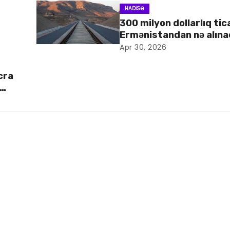
HADISƏ
300 milyon dollarlıq tic
Ermənistandan nə alın
Apr 30, 2026
cra