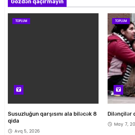
Gözdən qaçırmayın
TOPLUM
TOPLUM
Susuzluğun qarşısını ala biləcək 8
Dilənçilər
qida
May 7, 2
Avq 5, 2026