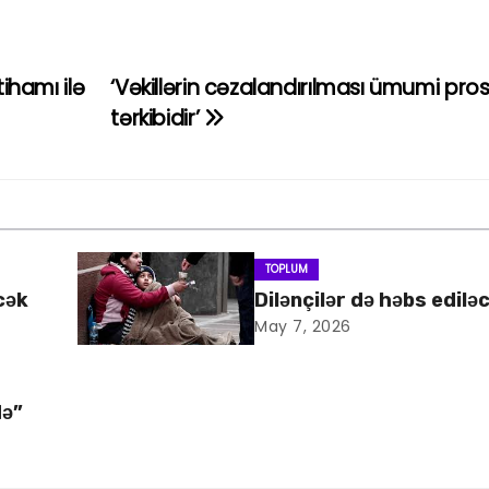
ihamı ilə
‘Vəkillərin cəzalandırılması ümumi pro
tərkibidir’
TOPLUM
cək
Dilənçilər də həbs edilə
May 7, 2026
də”