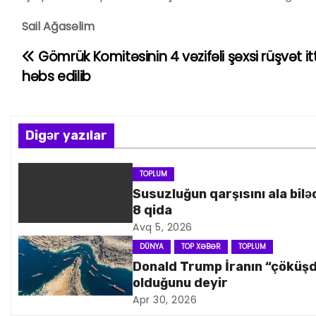
Sail Ağasəlim
Gömrük Komitəsinin 4 vəzifəli şəxsi rüşvət itt
Y
həbs edilib
a
z
Digər yazılar
ı
n
TOPLUM
Susuzluğun qarşısını ala bilə
a
8 qida
Avq 5, 2026
v
DÜNYA
TOP XƏBƏR
TOPLUM
i
Donald Trump İranın “çöküş
olduğunu deyir
q
Apr 30, 2026