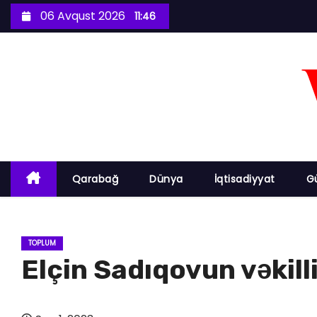
S
06 Avqust 2026
11:46
k
i
p
t
o
c
o
n
Qarabağ
Dünya
İqtisadiyyat
G
t
e
n
TOPLUM
t
Elçin Sadıqovun vəkilli