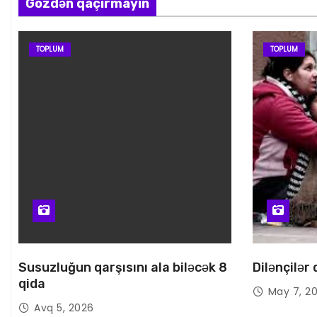
Gözdən qaçırmayın
TOPLUM
TOPLUM
Susuzluğun qarşısını ala biləcək 8
Dilənçilər
qida
May 7, 2
Avq 5, 2026