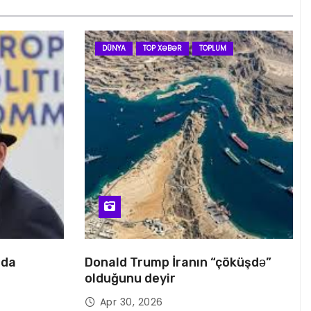
DÜNYA
TOP XƏBƏR
TOPLUM
nda
Donald Trump İranın “çöküşdə”
olduğunu deyir
Apr 30, 2026