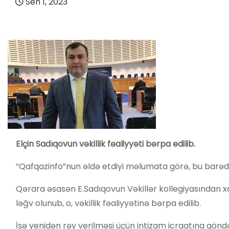
Sen 1, 2023
Elçin Sadıqovun vəkillik fəaliyyəti bərpa edilib.
“Qafqazinfo”nun əldə etdiyi məlumata görə, bu barədə
Qərara əsasən E.Sadıqovun Vəkillər kollegiyasından x
ləğv olunub, o, vəkillik fəaliyyətinə bərpa edilib.
İşə yenidən rəy verilməsi üçün intizam icraatına göndər