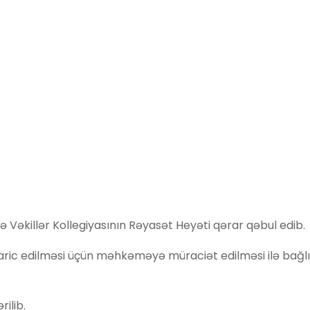
 Vəkillər Kollegiyasının Rəyasət Heyəti qərar qəbul edib.
aric edilməsi üçün məhkəməyə müraciət edilməsi ilə bağlı
ilib.