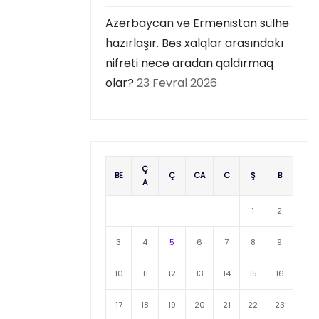
Azərbaycan və Ermənistan sülhə
hazırlaşır. Bəs xalqlar arasındakı
nifrəti necə aradan qaldırmaq
olar?
23 Fevral 2026
Ç
BE
Ç
CA
C
Ş
B
A
1
2
3
4
5
6
7
8
9
10
11
12
13
14
15
16
17
18
19
20
21
22
23