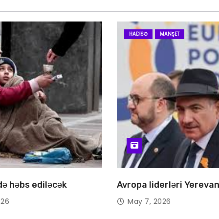
HADISƏ
MANŞET
 də həbs ediləcək
Avropa liderləri Yereva
026
May 7, 2026