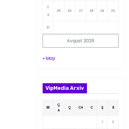
2
25
26
27
28
29
30
4
31
Avqust 2026
« May
VipMedia Arxiv
Ç
BE
Ç
CA
C
Ş
B
A
1
2