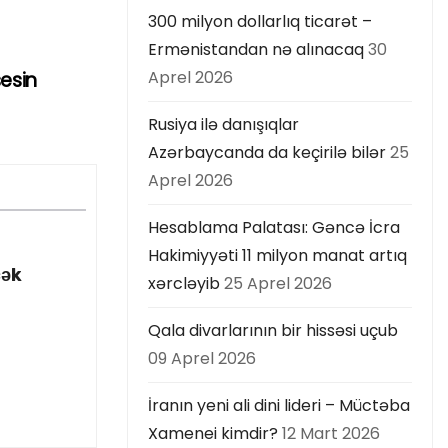
300 milyon dollarlıq ticarət –
Ermənistandan nə alınacaq
30
Aprel 2026
sesin
Rusiya ilə danışıqlar
Azərbaycanda da keçirilə bilər
25
Aprel 2026
Hesablama Palatası: Gəncə İcra
Hakimiyyəti 11 milyon manat artıq
cək
xərcləyib
25 Aprel 2026
Qala divarlarının bir hissəsi uçub
09 Aprel 2026
İranın yeni ali dini lideri – Müctəba
Xamenei kimdir?
12 Mart 2026