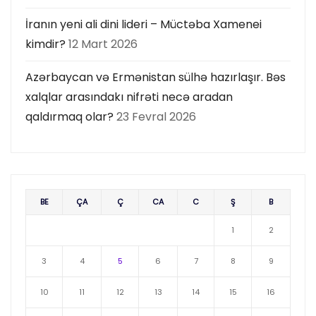
İranın yeni ali dini lideri – Müctəba Xamenei
kimdir?
12 Mart 2026
Azərbaycan və Ermənistan sülhə hazırlaşır. Bəs
xalqlar arasındakı nifrəti necə aradan
qaldırmaq olar?
23 Fevral 2026
BE
ÇA
Ç
CA
C
Ş
B
1
2
3
4
5
6
7
8
9
10
11
12
13
14
15
16