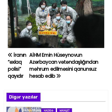
İranın
AİHM Emin Hüseynovun
Y
“əxlaq
Azərbaycan vətəndaşlığından
a
polisi”
məhrum edilməsini qanunsuz
qayıdır
hesab edib
z
ı
n
Digər yazılar
a
HADISƏ
MANŞET