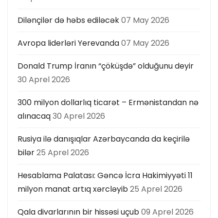
Dilənçilər də həbs ediləcək
07 May 2026
Avropa liderləri Yerevanda
07 May 2026
Donald Trump İranın “çöküşdə” olduğunu deyir
30 Aprel 2026
300 milyon dollarlıq ticarət – Ermənistandan nə
alınacaq
30 Aprel 2026
Rusiya ilə danışıqlar Azərbaycanda da keçirilə
bilər
25 Aprel 2026
Hesablama Palatası: Gəncə İcra Hakimiyyəti 11
milyon manat artıq xərcləyib
25 Aprel 2026
Qala divarlarının bir hissəsi uçub
09 Aprel 2026