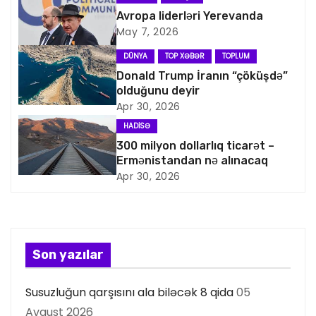
v
Avropa liderləri Yerevanda
May 7, 2026
i
DÜNYA
TOP XƏBƏR
TOPLUM
q
Donald Trump İranın “çöküşdə”
olduğunu deyir
a
Apr 30, 2026
HADISƏ
s
300 milyon dollarlıq ticarət –
Ermənistandan nə alınacaq
i
Apr 30, 2026
y
a
s
Son yazılar
ı
Susuzluğun qarşısını ala biləcək 8 qida
05
Avqust 2026