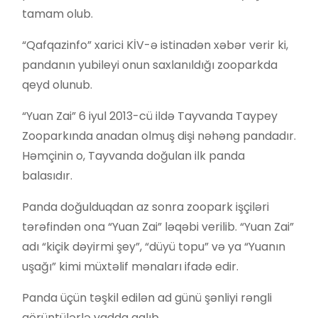
tamam olub.
“Qafqazinfo” xarici KİV-ə istinadən xəbər verir ki,
pandanın yubileyi onun saxlanıldığı zooparkda
qeyd olunub.
“Yuan Zai” 6 iyul 2013-cü ildə Tayvanda Taypey
Zooparkında anadan olmuş dişi nəhəng pandadır.
Həmçinin o, Tayvanda doğulan ilk panda
balasıdır.
Panda doğulduqdan az sonra zoopark işçiləri
tərəfindən ona “Yuan Zai” ləqəbi verilib. “Yuan Zai”
adı “kiçik dəyirmi şey”, “düyü topu” və ya “Yuanın
uşağı” kimi müxtəlif mənaları ifadə edir.
Panda üçün təşkil edilən ad günü şənliyi rəngli
görüntülərlə yadda qalıb.