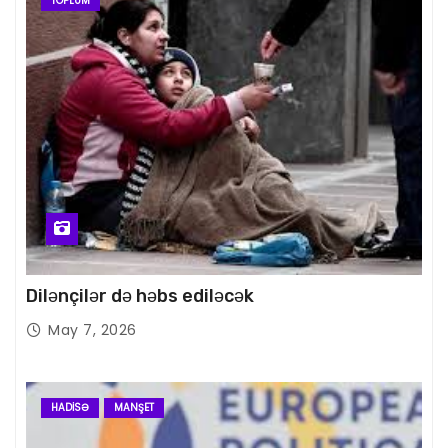
TOPLUM
Dilənçilər də həbs ediləcək
May 7, 2026
HADISƏ
MANŞET