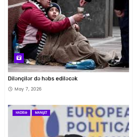
Dilənçilər də həbs ediləcək
May 7, 2026
HADISƏ
MANŞET