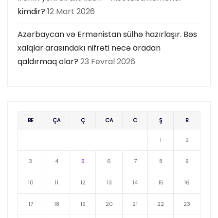
kimdir?
12 Mart 2026
Azərbaycan və Ermənistan sülhə hazırlaşır. Bəs
xalqlar arasındakı nifrəti necə aradan
qaldırmaq olar?
23 Fevral 2026
BE
ÇA
Ç
CA
C
Ş
B
1
2
3
4
5
6
7
8
9
10
11
12
13
14
15
16
17
18
19
20
21
22
23