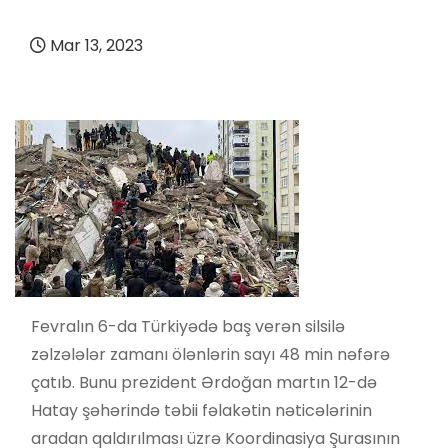
Mar 13, 2023
Fevralın 6-da Türkiyədə baş verən silsilə
zəlzələlər zamanı ölənlərin sayı 48 min nəfərə
çatıb. Bunu prezident Ərdoğan martın 12-də
Hatay şəhərində təbii fəlakətin nəticələrinin
aradan qaldırılması üzrə Koordinasiya Şurasının