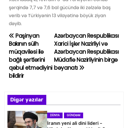
şərqində 7,7 və 7,6 bal gücündə iki zəlzələ baş
verib və Türkiyənin 13 vilayətinə böyük ziyan
dəyib.
Paşinyan
Azərbaycan Respublikası
Y
Bakının sülh
Xarici İşlər Nazirliyi və
a
müqaviləsi ilə
Azərbaycan Respublikası
bağlı şərtlərini
Müdafiə Nazirliyinin birgə
z
qəbul etmədiyini
bəyanatı
ı
bildirir
n
a
Digər yazılar
v
DÜNYA
GÜNDƏM
i
İranın yeni ali dini lideri –