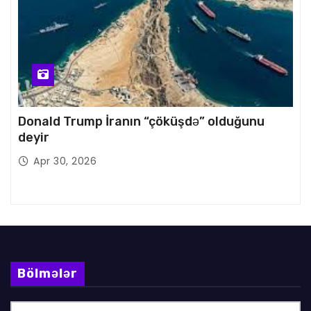
Donald Trump İranın “çöküşdə” olduğunu
deyir
Apr 30, 2026
Bölmələr
B