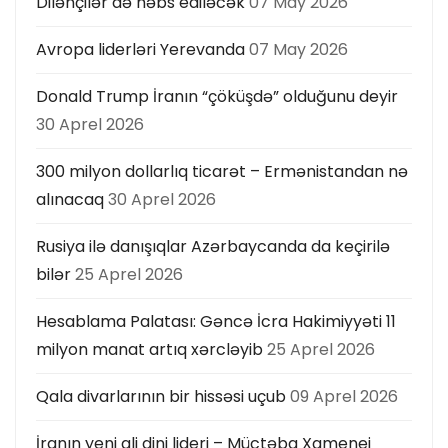
Dilənçilər də həbs ediləcək
07 May 2026
Avropa liderləri Yerevanda
07 May 2026
Donald Trump İranın “çöküşdə” olduğunu deyir
30 Aprel 2026
300 milyon dollarlıq ticarət – Ermənistandan nə
alınacaq
30 Aprel 2026
Rusiya ilə danışıqlar Azərbaycanda da keçirilə
bilər
25 Aprel 2026
Hesablama Palatası: Gəncə İcra Hakimiyyəti 11
milyon manat artıq xərcləyib
25 Aprel 2026
Qala divarlarının bir hissəsi uçub
09 Aprel 2026
İranın yeni ali dini lideri – Müctəba Xamenei