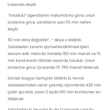
iclasında deyib.
“Anadolu” agentliyinin məlumatına görə, onun
sözlərinə görə, yaralıların sayı 115 min nəfəri
keçib.
50 min bina dağıdılıb”, – deyə o bildirib.
Zəlzələdən zərərin qiymətləndirilməsi işləri
davam edir. Hazırda Xətaidə 183 min mənzil və 15
min kənd evinin tikintisi nəzərdə tutulub. Onun
sözlərinə görə, Qırıxanda 15 785 mənzil tikiləcək.
Dövlət başçısı həmçinin bildirib ki, fevral
zəlzələlərindən zərər çəkmiş rayonlarda 426 min
çadır qurulub, yaxın 2 ayda 100 min konteyner ev
tikiləcək.
Xatırladaq ki, fevralın 6-da Türkiyənin cənub-