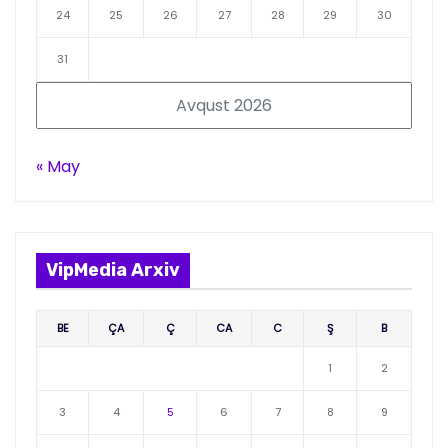
24
25
26
27
28
29
30
31
Avqust 2026
« May
VipMedia Arxiv
BE
ÇA
Ç
CA
C
Ş
B
1
2
3
4
5
6
7
8
9