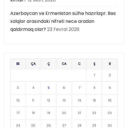
Azərbaycan və Ermənistan sülhə hazırlaşır. Bəs
xalqlar arasındakı nifrəti necə aradan
qaldırmaq olar?
23 Fevral 2026
BE
ÇA
Ç
CA
C
Ş
B
1
2
3
4
5
6
7
8
9
10
11
12
13
14
15
16
17
18
19
20
21
22
23
24
25
26
27
28
29
30