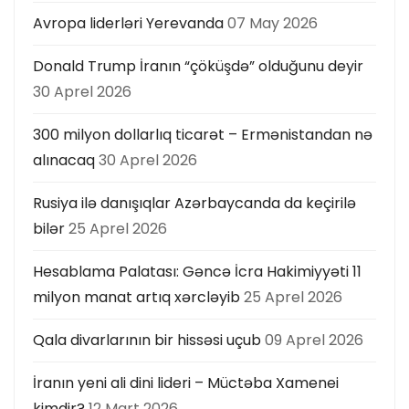
Avropa liderləri Yerevanda
07 May 2026
Donald Trump İranın “çöküşdə” olduğunu deyir
30 Aprel 2026
300 milyon dollarlıq ticarət – Ermənistandan nə
alınacaq
30 Aprel 2026
Rusiya ilə danışıqlar Azərbaycanda da keçirilə
bilər
25 Aprel 2026
Hesablama Palatası: Gəncə İcra Hakimiyyəti 11
milyon manat artıq xərcləyib
25 Aprel 2026
Qala divarlarının bir hissəsi uçub
09 Aprel 2026
İranın yeni ali dini lideri – Müctəba Xamenei
kimdir?
12 Mart 2026