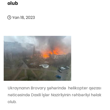
olub
Yan 18, 2023
Ukraynanın Brovary şəhərində helikopter qəzası
nəticəsində Daxili İşlər Nazirliyinin rəhbərliyi həlak
olub.