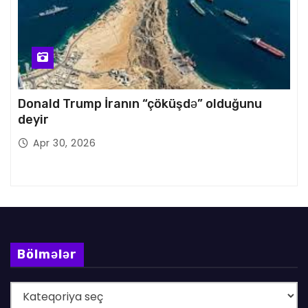
Donald Trump İranın “çöküşdə” olduğunu
deyir
Apr 30, 2026
Bölmələr
B