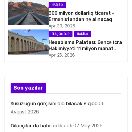
HADISƏ
i
300 milyon dollarlıq ticarət –
Ermənistandan nə alınacaq
q
Apr 30, 2026
a
FLAŞ XƏBƏR
HADISƏ
Hesablama Palatası: Gəncə İcra
s
Hakimiyyəti 11 milyon manat
artıq xərcləyib
Apr 25, 2026
i
y
a
Son yazılar
s
Susuzluğun qarşısını ala biləcək 8 qida
05
ı
Avqust 2026
Dilənçilər də həbs ediləcək
07 May 2026