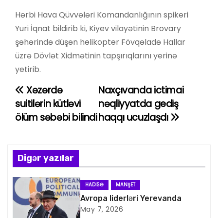
Hərbi Hava Qüvvələri Komandanlığının spikeri
Yuri İqnat bildirib ki, Kiyev vilayətinin Brovary
şəhərində düşən helikopter Fövqəladə Hallar
üzrə Dövlət Xidmətinin tapşırıqlarını yerinə
yetirib.
Xəzərdə
Naxçıvanda ictimai
Y
suitilərin kütləvi
nəqliyyatda gediş
a
ölüm səbəbi bilindi
haqqı ucuzlaşdı
z
ı
Digər yazılar
n
HADISƏ
MANŞET
a
Avropa liderləri Yerevanda
May 7, 2026
v