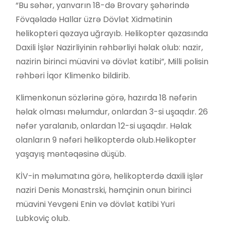
“Bu səhər, yanvarın 18-də Brovary şəhərində
Fövqəladə Hallar üzrə Dövlət Xidmətinin
helikopteri qəzaya uğrayıb. Helikopter qəzasında
Daxili İşlər Nazirliyinin rəhbərliyi həlak olub: nazir,
nazirin birinci müavini və dövlət katibi”, Milli polisin
rəhbəri İqor Klimenko bildirib.
Klimenkonun sözlərinə görə, hazırda 18 nəfərin
həlak olması məlumdur, onlardan 3-si uşaqdır. 26
nəfər yaralanıb, onlardan 12-si uşaqdır. Həlak
olanların 9 nəfəri helikopterdə olub.Helikopter
yaşayış məntəqəsinə düşüb.
KİV-in məlumatına görə, helikopterdə daxili işlər
naziri Denis Monastrski, həmçinin onun birinci
müavini Yevgeni Enin və dövlət katibi Yuri
Lubkoviç olub.