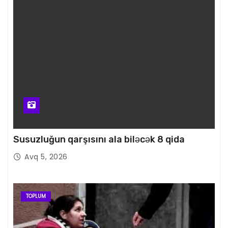
Susuzluğun qarşısını ala biləcək 8 qida
Avq 5, 2026
TOPLUM