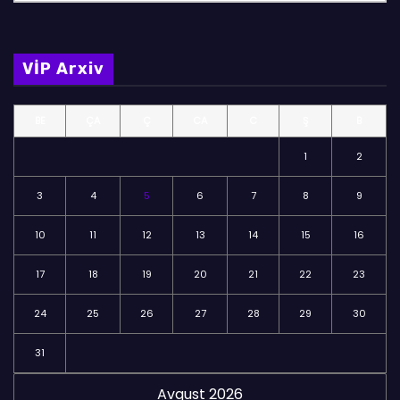
ö
l
m
VİP Arxiv
ə
l
BE
ÇA
Ç
CA
C
Ş
B
ə
r
1
2
3
4
5
6
7
8
9
10
11
12
13
14
15
16
17
18
19
20
21
22
23
24
25
26
27
28
29
30
31
Avqust 2026