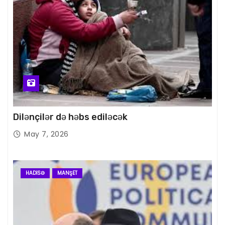
Dilənçilər də həbs ediləcək
May 7, 2026
HADISƏ
MANŞET