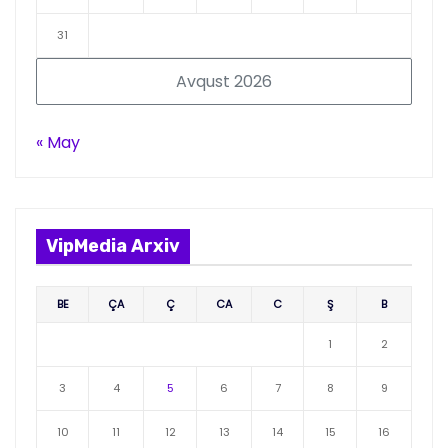
31
Avqust 2026
« May
VipMedia Arxiv
BE
ÇA
Ç
CA
C
Ş
B
1
2
3
4
5
6
7
8
9
10
11
12
13
14
15
16