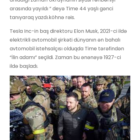
arasında yayıldı ” deyə Time 44 yaşlı gənci
tanıyaraq yazdı.köhnə rəis.
Tesla Inc-in baş direktoru Elon Musk, 2021-ci ildə
elektrikli avtomobil şirkəti dünyanın ən bahalı
avtomobil istehsalçısı olduqda Time tərəfindən
“İlin adamı” seçildi. Zaman bu ənənəyə 1927-ci
ildə başladı.