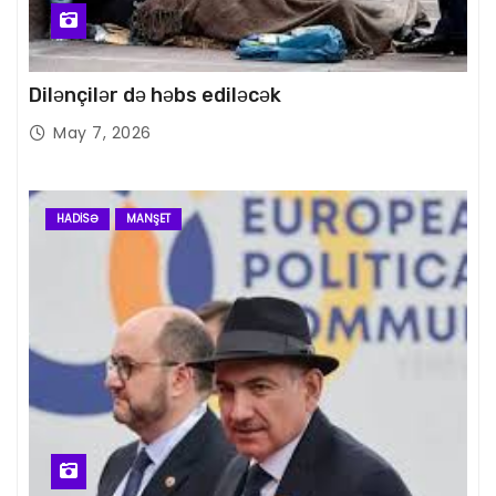
Dilənçilər də həbs ediləcək
May 7, 2026
HADISƏ
MANŞET