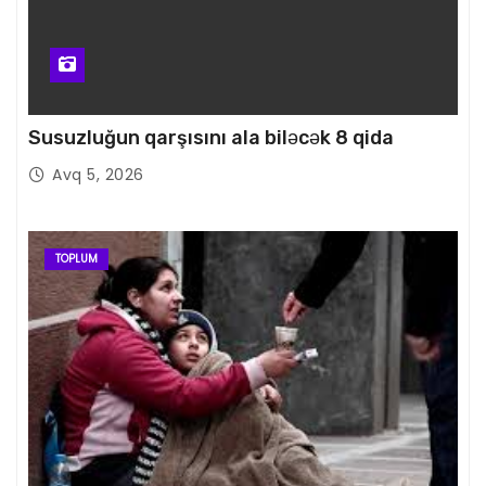
Susuzluğun qarşısını ala biləcək 8 qida
Avq 5, 2026
TOPLUM