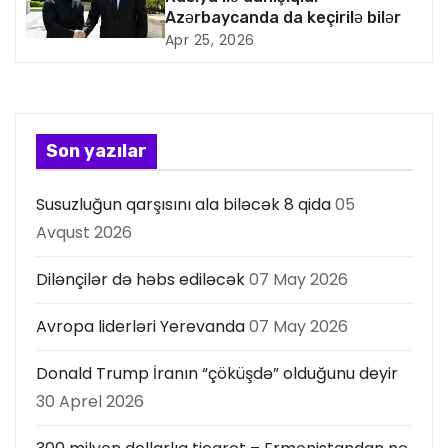
s
Azərbaycanda da keçirilə bilər
Apr 25, 2026
i
y
a
Son yazılar
s
Susuzluğun qarşısını ala biləcək 8 qida
05
ı
Avqust 2026
Dilənçilər də həbs ediləcək
07 May 2026
Avropa liderləri Yerevanda
07 May 2026
Donald Trump İranın “çöküşdə” olduğunu deyir
30 Aprel 2026