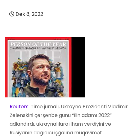
Dek 8, 2022
Reuters
: Time jurnalı, Ukrayna Prezidenti Vladimir
Zelenskini çərşənbə günü “İlin adamı 2022”
adlandırdı, ukraynalılara ilham verdiyini və
Rusiyanın dağıdıcı işğalına müqavimət