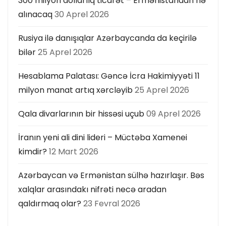
300 milyon dollarlıq ticarət – Ermənistandan nə
alınacaq
30 Aprel 2026
Rusiya ilə danışıqlar Azərbaycanda da keçirilə
bilər
25 Aprel 2026
Hesablama Palatası: Gəncə İcra Hakimiyyəti 11
milyon manat artıq xərcləyib
25 Aprel 2026
Qala divarlarının bir hissəsi uçub
09 Aprel 2026
İranın yeni ali dini lideri – Müctəba Xamenei
kimdir?
12 Mart 2026
Azərbaycan və Ermənistan sülhə hazırlaşır. Bəs
xalqlar arasındakı nifrəti necə aradan
qaldırmaq olar?
23 Fevral 2026