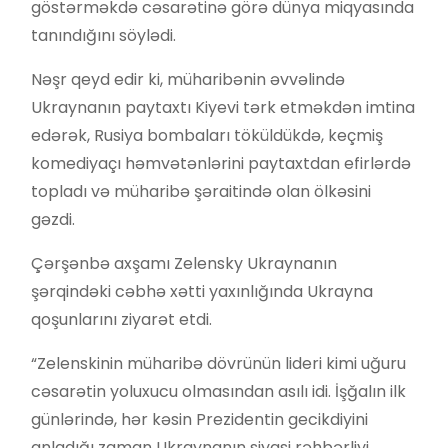
göstərməkdə cəsarətinə görə dünya miqyasında
tanındığını söylədi.
Nəşr qeyd edir ki, müharibənin əvvəlində
Ukraynanın paytaxtı Kiyevi tərk etməkdən imtina
edərək, Rusiya bombaları töküldükdə, keçmiş
komediyaçı həmvətənlərini paytaxtdan efirlərdə
topladı və müharibə şəraitində olan ölkəsini
gəzdi.
Çərşənbə axşamı Zelensky Ukraynanın
şərqindəki cəbhə xətti yaxınlığında Ukrayna
qoşunlarını ziyarət etdi.
“Zelenskinin müharibə dövrünün lideri kimi uğuru
cəsarətin yoluxucu olmasından asılı idi. İşğalın ilk
günlərində, hər kəsin Prezidentin gecikdiyini
anladığı zaman Ukraynanın siyasi rəhbərliyi