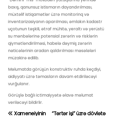
baxış, qanunsuz istismarın dayandırılması,
müxtəlif istiqamətlər üzrə monitorinq və
inventarizasiyanın aparılması, əmlakın kadastr
uçotunun təşkili, ətraf mühitə, yeraltı və yerüstü
su mənbələrinə potensial zərərin və risklərin
qiymətləndirilməsi, habelə dəymiş zərərin
nəticələrinin aradan qaldırılması məsələləri
müzakirə edilib.
Məlumatda görüşün konstruktiv ruhda keçdiyi,
aidiyyatı üzrə təmasların davam etdiriləcəyi
vurğulanır.
Görüşlə bağlı ictimaiyyətə əlavə məlumat
veriləcəyi bildirlir.
Xameneiyinin
“Tərtər işi” üzrə dövlətə
Y