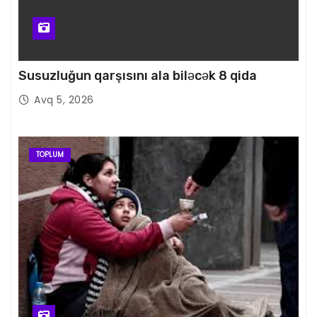
Susuzluğun qarşısını ala biləcək 8 qida
Avq 5, 2026
TOPLUM