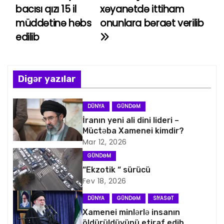
bacısı qızı 15 il
xəyanətdə ittiham
a
müddətinə həbs
onunlara bəraət verilib
edilib
z
ı
n
Digər yazılar
a
DÜNYA
GÜNDƏM
v
İranın yeni ali dini lideri –
Müctəba Xamenei kimdir?
i
Mar 12, 2026
GÜNDƏM
q
“Ekzotik “ sürücü
Fev 18, 2026
a
DÜNYA
GÜNDƏM
SIYASƏT
s
Xamenei minlərlə insanın
öldürüldüyünü etiraf edib