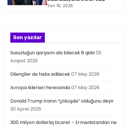
i
Yan 19, 2026
y
a
s
Son yazılar
ı
Susuzluğun qarşısını ala biləcək 8 qida
05
Avqust 2026
Dilənçilər də həbs ediləcək
07 May 2026
Avropa liderləri Yerevanda
07 May 2026
Donald Trump İranın “çöküşdə” olduğunu deyir
30 Aprel 2026
300 milyon dollarlıq ticarət – Ermənistandan nə