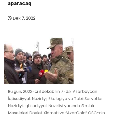
aparacaq
Dek 7, 2022
Bu gün, 2022-ci il dekabrın 7-də Azərbaycan
İqtisadiyyat Nazirliyi, Ekologiya və Təbii Sərvətlər
Nazirliyi, İqtisadiyyat Nazirliyi yanında Əmlak
Məsələləri Dövlət Xidməti və “AzerGold” QSC-nin