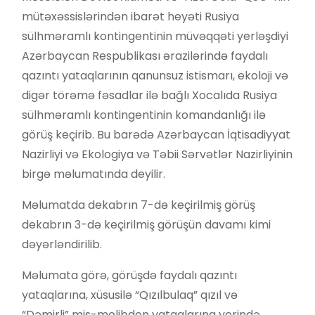
mütəxəssislərindən ibarət heyəti Rusiya
sülhməramlı kontingentinin müvəqqəti yerləşdiyi
Azərbaycan Respublikası ərazilərində faydalı
qazıntı yataqlarının qanunsuz istismarı, ekoloji və
digər törəmə fəsadlar ilə bağlı Xocalıda Rusiya
sülhməramlı kontingentinin komandanlığı ilə
görüş keçirib. Bu barədə Azərbaycan İqtisadiyyat
Nazirliyi və Ekologiya və Təbii Sərvətlər Nazirliyinin
birgə məlumatında deyilir.
Məlumatda dekabrın 7-də keçirilmiş görüş
dekabrın 3-də keçirilmiş görüşün davamı kimi
dəyərləndirilib.
Məlumata görə, görüşdə faydalı qazıntı
yataqlarına, xüsusilə “Qızılbulaq” qızıl və
“Dəmirli” mis-molibden yataqlarına yerində