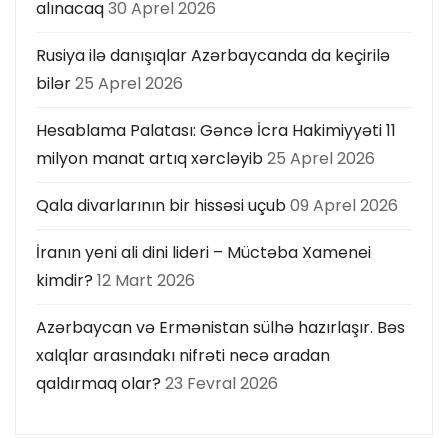
alınacaq
30 Aprel 2026
Rusiya ilə danışıqlar Azərbaycanda da keçirilə
bilər
25 Aprel 2026
Hesablama Palatası: Gəncə İcra Hakimiyyəti 11
milyon manat artıq xərcləyib
25 Aprel 2026
Qala divarlarının bir hissəsi uçub
09 Aprel 2026
İranın yeni ali dini lideri – Müctəba Xamenei
kimdir?
12 Mart 2026
Azərbaycan və Ermənistan sülhə hazırlaşır. Bəs
xalqlar arasındakı nifrəti necə aradan
qaldırmaq olar?
23 Fevral 2026