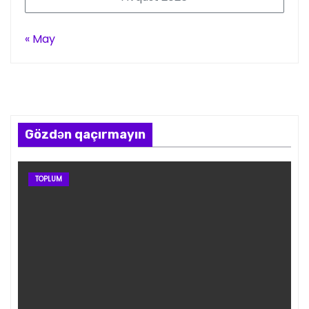
« May
Gözdən qaçırmayın
TOPLUM