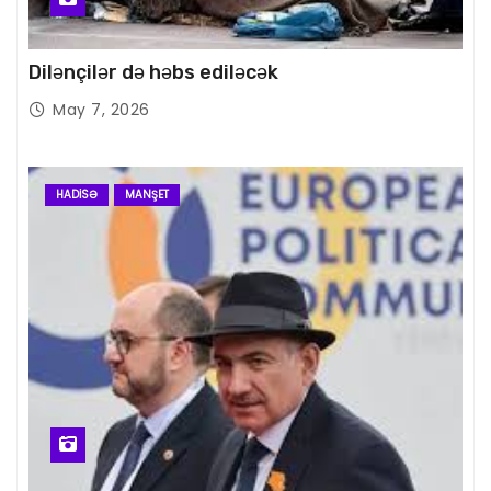
Dilənçilər də həbs ediləcək
May 7, 2026
HADISƏ
MANŞET