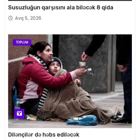
Susuzluğun qarşısını ala biləcək 8 qida
Avq 5, 2026
TOPLUM
Dilənçilər də həbs ediləcək