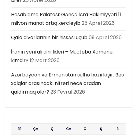
bilər
25 Aprel 2026
Hesablama Palatası: Gəncə İcra Hakimiyyəti 11
milyon manat artıq xərcləyib
25 Aprel 2026
Qala divarlarının bir hissəsi uçub
09 Aprel 2026
İranın yeni ali dini lideri – Müctəba Xamenei
kimdir?
12 Mart 2026
Azərbaycan və Ermənistan sülhə hazırlaşır. Bəs
xalqlar arasındakı nifrəti necə aradan
qaldırmaq olar?
23 Fevral 2026
BE
ÇA
Ç
CA
C
Ş
B