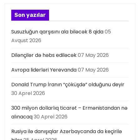
s
Son yazılar
ı
Susuzluğun qarşısını ala biləcək 8 qida
05
Avqust 2026
Dilənçilər də həbs ediləcək
07 May 2026
Avropa liderləri Yerevanda
07 May 2026
Donald Trump İranın “çöküşdə” olduğunu deyir
30 Aprel 2026
300 milyon dollarlıq ticarət – Ermənistandan nə
alınacaq
30 Aprel 2026
Rusiya ilə danışıqlar Azərbaycanda da keçirilə