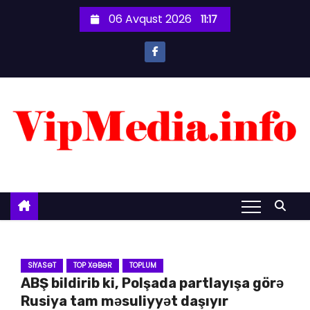
S
06 Avqust 2026
11:17
k
i
p
t
o
c
o
n
t
e
n
t
SIYASƏT
TOP XƏBƏR
TOPLUM
ABŞ bildirib ki, Polşada partlayışa görə
Rusiya tam məsuliyyət daşıyır