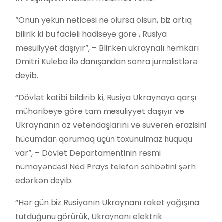
“Onun yekun nəticəsi nə olursa olsun, biz artıq
bilirik ki bu faciəli hadisəyə görə , Rusiya
məsuliyyət daşıyır”, – Blinken ukraynalı həmkarı
Dmitri Kuleba ilə danışandan sonra jurnalistlərə
deyib.
“Dövlət katibi bildirib ki, Rusiya Ukraynaya qarşı
müharibəyə görə tam məsuliyyət daşıyır və
Ukraynanın öz vətəndaşlarını və suveren ərazisini
hücumdan qorumaq üçün toxunulmaz hüququ
var”, – Dövlət Departamentinin rəsmi
nümayəndəsi Ned Prays telefon söhbətini şərh
edərkən deyib.
“Hər gün biz Rusiyanın Ukraynanı raket yağışına
tutduğunu görürük, Ukraynanı elektrik