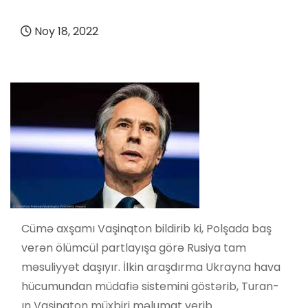
Noy 18, 2022
Cümə axşamı Vaşinqton bildirib ki, Polşada baş
verən ölümcül partlayışa görə Rusiya tam
məsuliyyət daşıyır. İlkin araşdırma Ukrayna hava
hücumundan müdafiə sistemini göstərib, Turan-
ın Vaşinqton müxbiri məlumat verib.