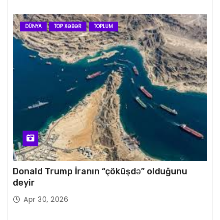
DÜNYA
TOP XƏBƏR
TOPLUM
Donald Trump İranın “çöküşdə” olduğunu
deyir
Apr 30, 2026