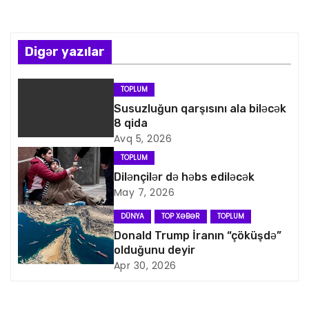
ı
n
Digər yazılar
a
v
TOPLUM
Susuzluğun qarşısını ala biləcək
i
8 qida
Avq 5, 2026
q
TOPLUM
a
Dilənçilər də həbs ediləcək
May 7, 2026
s
DÜNYA
TOP XƏBƏR
TOPLUM
i
Donald Trump İranın “çöküşdə”
olduğunu deyir
y
Apr 30, 2026
a