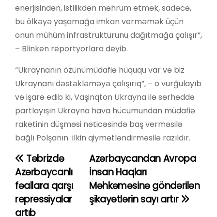
enerjisindən, istilikdən məhrum etmək, sadəcə,
bu ölkəyə yaşamağa imkan verməmək üçün
onun mühüm infrastrukturunu dağıtmağa çalışır”,
– Blinken reportyorlara deyib.
“Ukraynanın özünümüdafiə hüququ var və biz
Ukraynanı dəstəkləməyə çalışırıq”, – o vurğulayıb
və işarə edib ki, Vaşinqton Ukrayna ilə sərhəddə
partlayışın Ukrayna hava hücumundan müdafiə
raketinin düşməsi nəticəsində baş verməsilə
bağlı Polşanın ilkin qiymətləndirməsilə razıldır.
Təbrizdə
Azərbaycandan Avropa
Y
Azərbaycanlı
İnsan Haqları
a
fəallara qarşı
Məhkəməsinə göndərilən
repressiyalar
şikayətlərin sayı artır
z
artıb