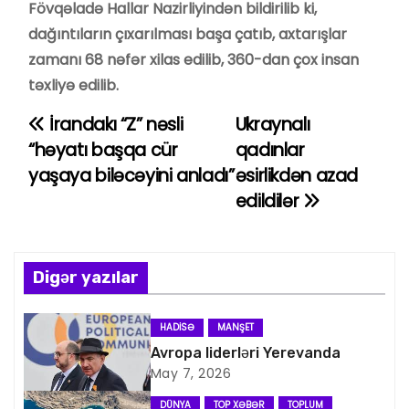
Fövqəladə Hallar Nazirliyindən bildirilib ki,
dağıntıların çıxarılması başa çatıb, axtarışlar
zamanı 68 nəfər xilas edilib, 360-dan çox insan
təxliyə edilib.
İrandakı “Z” nəsli
Ukraynalı
Y
“həyatı başqa cür
qadınlar
a
yaşaya biləcəyini anladı”
əsirlikdən azad
edildilər
z
ı
n
Digər yazılar
a
HADISƏ
MANŞET
v
Avropa liderləri Yerevanda
May 7, 2026
i
DÜNYA
TOP XƏBƏR
TOPLUM