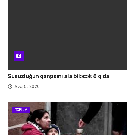
Susuzluğun qarşısını ala biləcək 8 qida
Avq 5, 2026
TOPLUM