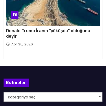
Donald Trump İranın “çöküşdə” olduğunu
deyir
Apr 30, 2026
Bölmələr
B
ö