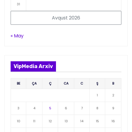
31
Avqust 2026
« May
VipMedia Arxiv
BE
ÇA
Ç
CA
C
Ş
B
1
2
3
4
5
6
7
8
9
10
11
12
13
14
15
16