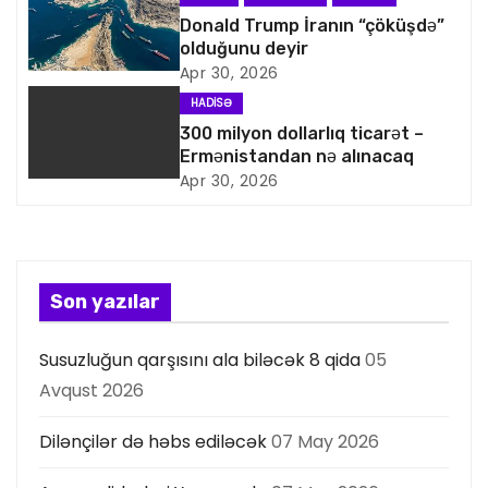
q
Donald Trump İranın “çöküşdə”
olduğunu deyir
a
Apr 30, 2026
HADISƏ
s
300 milyon dollarlıq ticarət –
Ermənistandan nə alınacaq
i
Apr 30, 2026
y
a
s
Son yazılar
ı
Susuzluğun qarşısını ala biləcək 8 qida
05
Avqust 2026
Dilənçilər də həbs ediləcək
07 May 2026