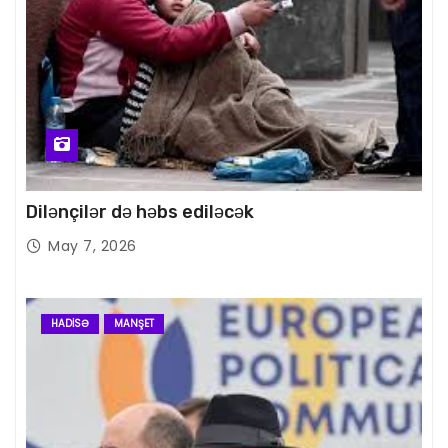
Dilənçilər də həbs ediləcək
May 7, 2026
HADISƏ
MANŞET