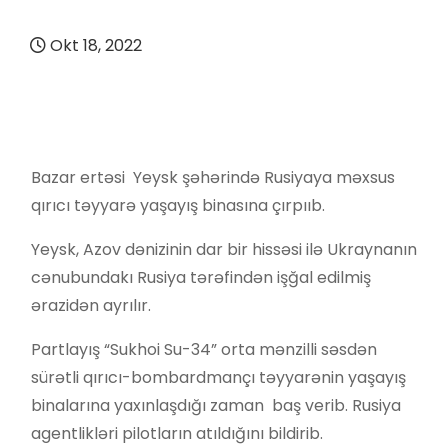
Okt 18, 2022
Bazar ertəsi Yeysk şəhərində Rusiyaya məxsus
qırıcı təyyarə yaşayış binasına çırpııb.
Yeysk, Azov dənizinin dar bir hissəsi ilə Ukraynanın
cənubundakı Rusiya tərəfindən işğal edilmiş
ərazidən ayrılır.
Partlayış “Sukhoi Su-34” orta mənzilli səsdən
sürətli qırıcı-bombardmançı təyyarənin yaşayış
binalarına yaxınlaşdığı zaman baş verib. Rusiya
agentlikləri pilotların atıldığını bildirib.