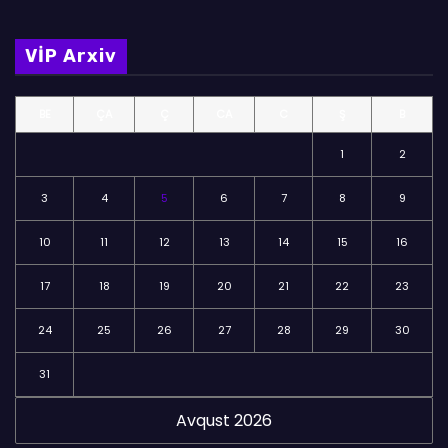
l
m
VİP Arxiv
ə
l
BE
ÇA
Ç
CA
C
Ş
B
ə
r
1
2
3
4
5
6
7
8
9
10
11
12
13
14
15
16
17
18
19
20
21
22
23
24
25
26
27
28
29
30
31
Avqust 2026