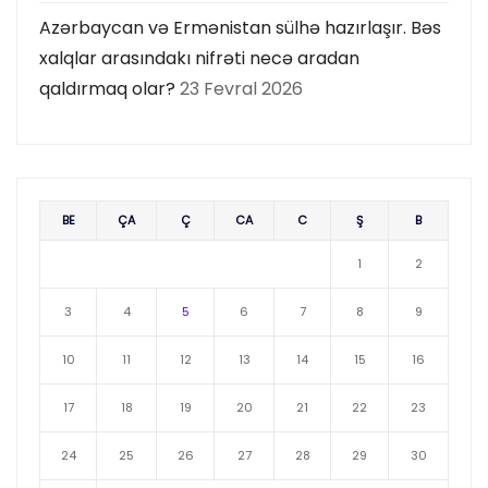
Azərbaycan və Ermənistan sülhə hazırlaşır. Bəs
xalqlar arasındakı nifrəti necə aradan
qaldırmaq olar?
23 Fevral 2026
BE
ÇA
Ç
CA
C
Ş
B
1
2
3
4
5
6
7
8
9
10
11
12
13
14
15
16
17
18
19
20
21
22
23
24
25
26
27
28
29
30