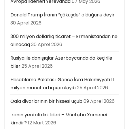
Avropa liderləri Yerevanda
07 May 2026
Donald Trump İranın “çöküşdə” olduğunu deyir
30 Aprel 2026
300 milyon dollarlıq ticarət – Ermənistandan nə
alınacaq
30 Aprel 2026
Rusiya ilə danışıqlar Azərbaycanda da keçirilə
bilər
25 Aprel 2026
Hesablama Palatası: Gəncə İcra Hakimiyyəti 11
milyon manat artıq xərcləyib
25 Aprel 2026
Qala divarlarının bir hissəsi uçub
09 Aprel 2026
İranın yeni ali dini lideri – Müctəba Xamenei
kimdir?
12 Mart 2026