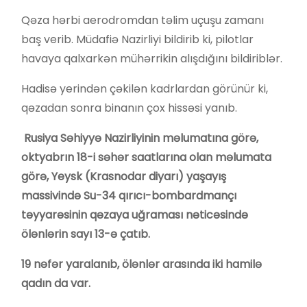
Qəza hərbi aerodromdan təlim uçuşu zamanı
baş verib. Müdafiə Nazirliyi bildirib ki, pilotlar
havaya qalxarkən mühərrikin alışdığını bildiriblər.
Hadisə yerindən çəkilən kadrlardan görünür ki,
qəzadan sonra binanın çox hissəsi yanıb.
Rusiya Səhiyyə Nazirliyinin məlumatına görə,
oktyabrın 18-i səhər saatlarına olan məlumata
görə, Yeysk (Krasnodar diyarı) yaşayış
massivində Su-34 qırıcı-bombardmançı
təyyarəsinin qəzaya uğraması nəticəsində
ölənlərin sayı 13-ə çatıb.
19 nəfər yaralanıb, ölənlər arasında iki hamilə
qadın da var.