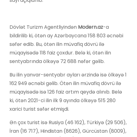
sayı açıqlanıb.
Dövlət Turizm Agentliyindən
Modern.az
-a
bildirilib ki, ötən ay Azərbaycana 158 803 əcnəbi
səfər edib. Bu, ötən ilin müvafiq dövrü ilə
müqayisədə 118 faiz çoxdur. Belə ki, ötən ilin
sentyabrında ölkəyə 72 688 nəfər gəlib.
Bu ilin yanvar-sentyabr ayları ərzində isə ölkəyə 1
162 949 əcnəbi gəlib. Ötən ilin müvafiq dövrü ilə
müqayisədə isə 126 faiz artım qeydə alınıb. Belə
ki, ötən 2021-ci ilin ilk 9 ayında ölkəyə 515 280
xarici turist səfər etmişdi.
Ən çox turist isə Rusiya (46 162), Türkiyə (29 506),
İran (16 717), Hindistan (8626), Gürcüstan (8009),