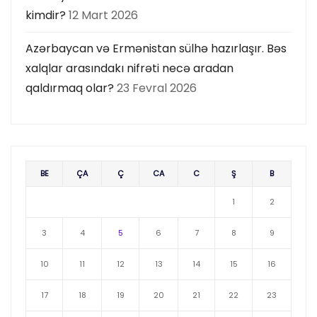
kimdir?
12 Mart 2026
Azərbaycan və Ermənistan sülhə hazırlaşır. Bəs
xalqlar arasındakı nifrəti necə aradan
qaldırmaq olar?
23 Fevral 2026
BE
ÇA
Ç
CA
C
Ş
B
1
2
3
4
5
6
7
8
9
10
11
12
13
14
15
16
17
18
19
20
21
22
23