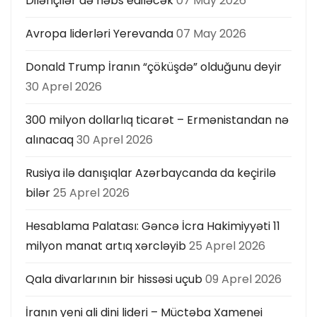
Dilənçilər də həbs ediləcək
07 May 2026
Avropa liderləri Yerevanda
07 May 2026
Donald Trump İranın “çöküşdə” olduğunu deyir
30 Aprel 2026
300 milyon dollarlıq ticarət – Ermənistandan nə
alınacaq
30 Aprel 2026
Rusiya ilə danışıqlar Azərbaycanda da keçirilə
bilər
25 Aprel 2026
Hesablama Palatası: Gəncə İcra Hakimiyyəti 11
milyon manat artıq xərcləyib
25 Aprel 2026
Qala divarlarının bir hissəsi uçub
09 Aprel 2026
İranın yeni ali dini lideri – Müctəba Xamenei