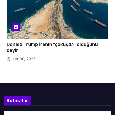
Donald Trump İranın “çöküşdə” olduğunu
deyir
Apr 30, 2026
Bölmələr
B