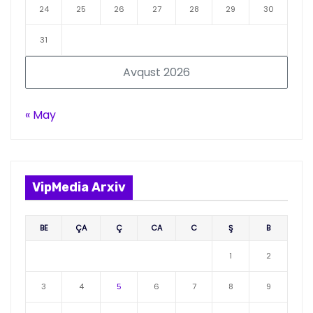
24
25
26
27
28
29
30
31
Avqust 2026
« May
VipMedia Arxiv
BE
ÇA
Ç
CA
C
Ş
B
1
2
3
4
5
6
7
8
9