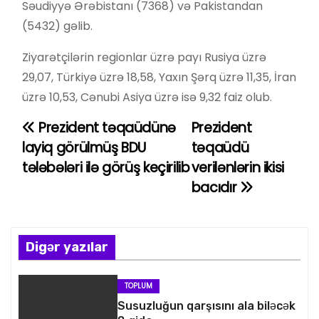
Səudiyyə Ərəbistanı (7368) və Pakistandan
(5432) gəlib.
Ziyarətçilərin regionlar üzrə payı Rusiya üzrə
29,07, Türkiyə üzrə 18,58, Yaxın Şərq üzrə 11,35, İran
üzrə 10,53, Cənubi Asiya üzrə isə 9,32 faiz olub.
Prezident təqaüdünə
Prezident
Y
layiq görülmüş BDU
təqaüdü
a
tələbələri ilə görüş keçirilib
verilənlərin ikisi
bacıdır
z
ı
n
Digər yazılar
a
TOPLUM
v
Susuzluğun qarşısını ala biləcək