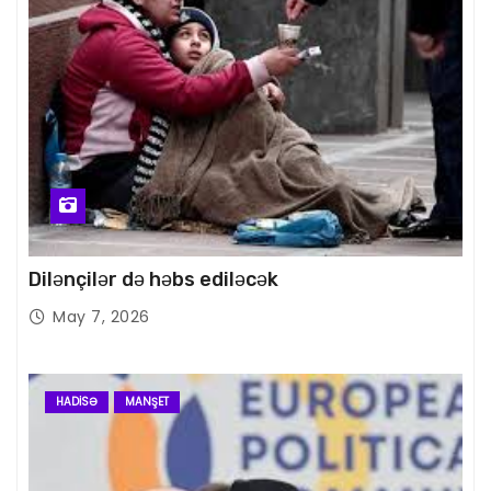
Dilənçilər də həbs ediləcək
May 7, 2026
HADISƏ
MANŞET