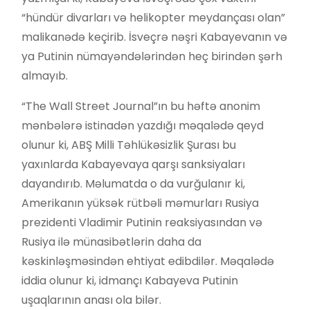
“hündür divarları və helikopter meydançası olan”
malikanədə keçirib. İsveçrə nəşri Kabayevanın və
ya Putinin nümayəndələrindən heç birindən şərh
almayıb.
“The Wall Street Journal”ın bu həftə anonim
mənbələrə istinadən yazdığı məqalədə qeyd
olunur ki, ABŞ Milli Təhlükəsizlik Şurası bu
yaxınlarda Kabayevaya qarşı sanksiyaları
dayandırıb. Məlumatda o da vurğulanır ki,
Amerikanın yüksək rütbəli məmurları Rusiya
prezidenti Vladimir Putinin reaksiyasından və
Rusiya ilə münasibətlərin daha da
kəskinləşməsindən ehtiyat edibdilər. Məqalədə
iddia olunur ki, idmançı Kabayeva Putinin
uşaqlarının anası ola bilər.