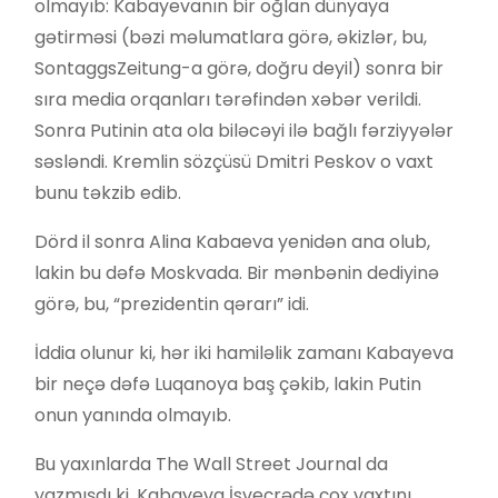
olmayıb: Kabayevanın bir oğlan dünyaya
gətirməsi (bəzi məlumatlara görə, əkizlər, bu,
SontaggsZeitung-a görə, doğru deyil) sonra bir
sıra media orqanları tərəfindən xəbər verildi.
Sonra Putinin ata ola biləcəyi ilə bağlı fərziyyələr
səsləndi. Kremlin sözçüsü Dmitri Peskov o vaxt
bunu təkzib edib.
Dörd il sonra Alina Kabaeva yenidən ana olub,
lakin bu dəfə Moskvada. Bir mənbənin dediyinə
görə, bu, “prezidentin qərarı” idi.
İddia olunur ki, hər iki hamiləlik zamanı Kabayeva
bir neçə dəfə Luqanoya baş çəkib, lakin Putin
onun yanında olmayıb.
Bu yaxınlarda The Wall Street Journal da
yazmışdı ki, Kabayeva İsveçrədə çox vaxtını