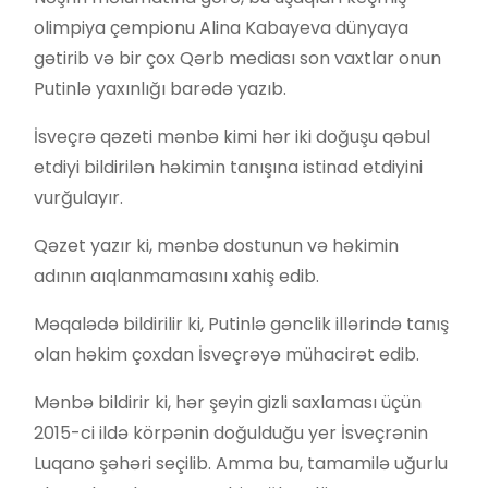
olimpiya çempionu Alina Kabayeva dünyaya
gətirib və bir çox Qərb mediası son vaxtlar onun
Putinlə yaxınlığı barədə yazıb.
İsveçrə qəzeti mənbə kimi hər iki doğuşu qəbul
etdiyi bildirilən həkimin tanışına istinad etdiyini
vurğulayır.
Qəzet yazır ki, mənbə dostunun və həkimin
adının aıqlanmamasını xahiş edib.
Məqalədə bildirilir ki, Putinlə gənclik illərində tanış
olan həkim çoxdan İsveçrəyə mühacirət edib.
Mənbə bildirir ki, hər şeyin gizli saxlaması üçün
2015-ci ildə körpənin doğulduğu yer İsveçrənin
Luqano şəhəri seçilib. Amma bu, tamamilə uğurlu