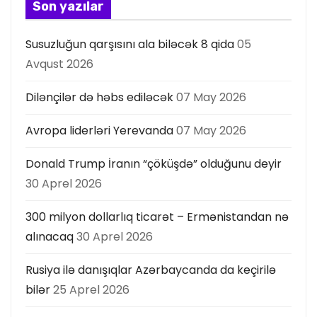
ı
Son yazılar
Susuzluğun qarşısını ala biləcək 8 qida
05
Avqust 2026
Dilənçilər də həbs ediləcək
07 May 2026
Avropa liderləri Yerevanda
07 May 2026
Donald Trump İranın “çöküşdə” olduğunu deyir
30 Aprel 2026
300 milyon dollarlıq ticarət – Ermənistandan nə
alınacaq
30 Aprel 2026
Rusiya ilə danışıqlar Azərbaycanda da keçirilə
bilər
25 Aprel 2026