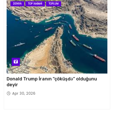
DÜNYA
TOP XƏBƏR
TOPLUM
Donald Trump İranın “çöküşdə” olduğunu
deyir
Apr 30, 2026