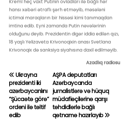
Kreml heç vaxt Putinin övladları ilə bağlı hər
hansı xəbəri ətraflı şərh etməyib, məsələni
ictimai maraqların bir hissəsi kimi tanımaqdan
imtina edib. Eyni zamanda Putin nəvələrinin
olduğunu deyib. Prezidentin digər iddia edilən qızı,
18 yaşlı Yelizaveta Krivonoqixin anası Svetlana
Krivonoqix də sanksiya siyahısına daxil edilməyib.
Azadlıq radiosu
Ukrayna
AŞPA deputatları
Y
prezidenti iki
Azərbaycanda
a
azərbaycanlını
jurnalistlərə və hüquq
“Şücaətə görə”
müdafiəçilərinə qarşı
z
ordeni ilə təltif
təhdidlərlə bağlı
ı
edib
qətnamə hazırlayıb
n