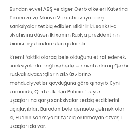
Bundan əvvəl ABŞ və digər Qərb ölkələri Katerina
Tixonova və Mariya Vorontsovaya qarşı
sanksiyalar tətbiq ediblər. Bildirlir ki, sanksiya
siyahısına düşən iki xanım Rusiya prezidentinin
birinci nigahından olan qızlarıdır.
Kreml faktiki olaraq belə olduğunu etiraf edərək,
sanksiyalarla bağlı xəbərlərə cavab olaraq Qərbi
rusiyalı siyasətçilərin ailə üzvlərinə
məhdudiyyətlər qoyduğuna görə qınayıb. Eyni
zamanda, Qərb ölkələri Putinin “böyük
uşaqları”na qarşı sanksiyalar tətbiq etdiklərini
açıqlayıblar. Buradan belə qənaətə gəlmək olar
ki, Putinin sanksiyalar tətbiq olunmayan azyaşlı
uşaqları da var.