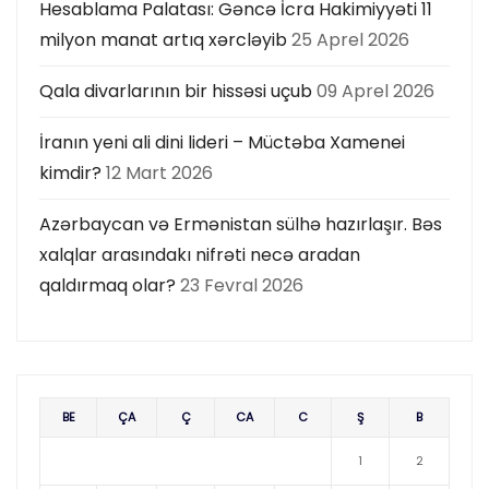
Hesablama Palatası: Gəncə İcra Hakimiyyəti 11
milyon manat artıq xərcləyib
25 Aprel 2026
Qala divarlarının bir hissəsi uçub
09 Aprel 2026
İranın yeni ali dini lideri – Müctəba Xamenei
kimdir?
12 Mart 2026
Azərbaycan və Ermənistan sülhə hazırlaşır. Bəs
xalqlar arasındakı nifrəti necə aradan
qaldırmaq olar?
23 Fevral 2026
BE
ÇA
Ç
CA
C
Ş
B
1
2