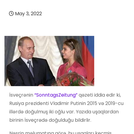
May 3, 2022
İsveçrənin
“SonntagsZeitung”
qəzeti iddia edir ki,
Rusiya prezidenti Vladimir Putinin 2015 və 2019-cu
illərdə doğulmuş iki oğlu var. Yazıda uşaqlardan
birinin İsveçrədə doğulduğu bildirlir.
Nəşrin məlumatına görə, bu uşaqları keçmiş