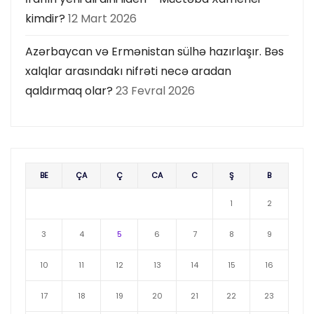
kimdir?
12 Mart 2026
Azərbaycan və Ermənistan sülhə hazırlaşır. Bəs
xalqlar arasındakı nifrəti necə aradan
qaldırmaq olar?
23 Fevral 2026
BE
ÇA
Ç
CA
C
Ş
B
1
2
3
4
5
6
7
8
9
10
11
12
13
14
15
16
17
18
19
20
21
22
23