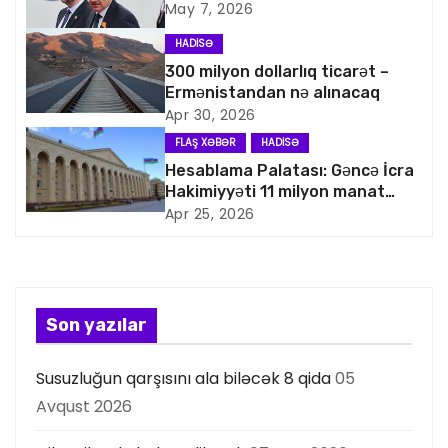
May 7, 2026
v
HADISƏ
i
300 milyon dollarlıq ticarət –
Ermənistandan nə alınacaq
q
Apr 30, 2026
a
FLAŞ XƏBƏR
HADISƏ
Hesablama Palatası: Gəncə İcra
s
Hakimiyyəti 11 milyon manat
artıq xərcləyib
Apr 25, 2026
i
y
a
Son yazılar
s
Susuzluğun qarşısını ala biləcək 8 qida
05
ı
Avqust 2026