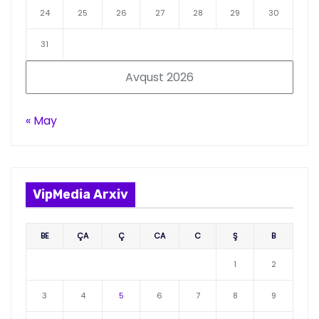
24
25
26
27
28
29
30
31
Avqust 2026
« May
VipMedia Arxiv
BE
ÇA
Ç
CA
C
Ş
B
1
2
3
4
5
6
7
8
9