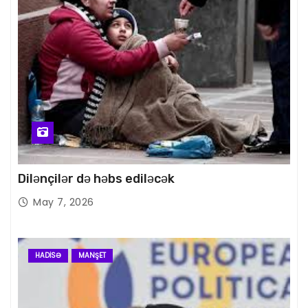
Dilənçilər də həbs ediləcək
May 7, 2026
HADISƏ
MANŞET