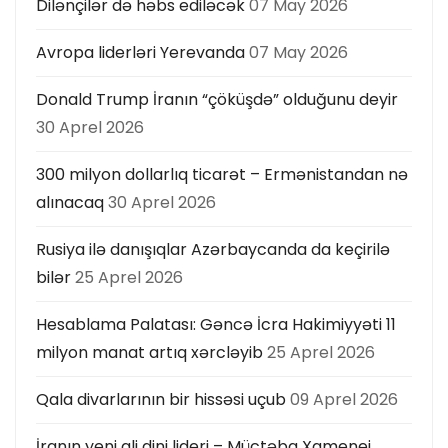
Dilənçilər də həbs ediləcək
07 May 2026
Avropa liderləri Yerevanda
07 May 2026
Donald Trump İranın “çöküşdə” olduğunu deyir
30 Aprel 2026
300 milyon dollarlıq ticarət – Ermənistandan nə
alınacaq
30 Aprel 2026
Rusiya ilə danışıqlar Azərbaycanda da keçirilə
bilər
25 Aprel 2026
Hesablama Palatası: Gəncə İcra Hakimiyyəti 11
milyon manat artıq xərcləyib
25 Aprel 2026
Qala divarlarının bir hissəsi uçub
09 Aprel 2026
İranın yeni ali dini lideri – Müctəba Xamenei