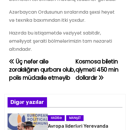
Azərbaycan Ordusunun sıralarında şəxsi heyət
və texnika baxımından itki yoxdur.
Hazırda bu istiqamətdə vəziyyət sabitdir,
əməliyyat şəraiti bölmələrimizin tam nəzarəti
altındadır.
Üç nəfər ailə
Kosmosa biletin
Y
zorakılığının qurbanı olub,
qiyməti 450 min
a
polis müdaxilə etməyib
dollardır
z
ı
Digər yazılar
n
HADISƏ
MANŞET
a
Avropa liderləri Yerevanda