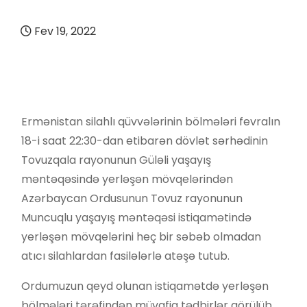
Fev 19, 2022
Ermənistan silahlı qüvvələrinin bölmələri fevralın
18-i saat 22:30-dan etibarən dövlət sərhədinin
Tovuzqala rayonunun Güləli yaşayış
məntəqəsində yerləşən mövqelərindən
Azərbaycan Ordusunun Tovuz rayonunun
Muncuqlu yaşayış məntəqəsi istiqamətində
yerləşən mövqelərini heç bir səbəb olmadan
atıcı silahlardan fasilələrlə atəşə tutub.
Ordumuzun qeyd olunan istiqamətdə yerləşən
bölmələri tərəfindən müvafiq tədbirlər görülüb.