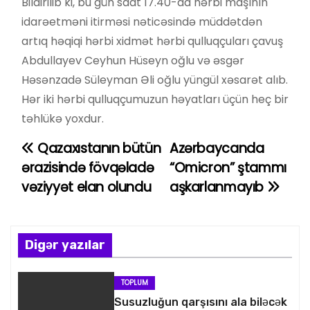
Bildirilib ki, bu gün saat 17.40-da hərbi maşının
idarəetməni itirməsi nəticəsində müddətdən
artıq həqiqi hərbi xidmət hərbi qulluqçuları çavuş
Abdullayev Ceyhun Hüseyn oğlu və əsgər
Həsənzadə Süleyman Əli oğlu yüngül xəsarət alıb.
Hər iki hərbi qulluqçumuzun həyatları üçün heç bir
təhlükə yoxdur.
Qazaxıstanın bütün
Azərbaycanda
Y
ərazisində fövqəladə
“Omicron” ştammı
a
vəziyyət elan olundu
aşkarlanmayıb
z
ı
Digər yazılar
n
TOPLUM
a
Susuzluğun qarşısını ala biləcək