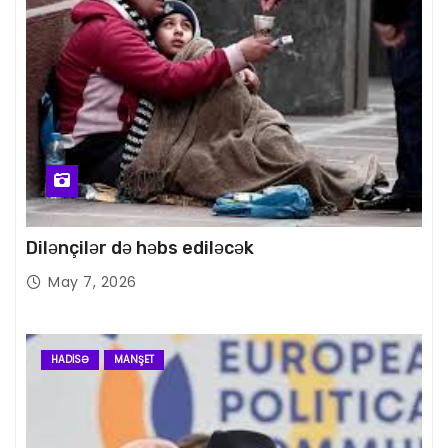
Dilənçilər də həbs ediləcək
May 7, 2026
HADISƏ
MANŞET