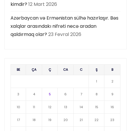
kimdir?
12 Mart 2026
Azərbaycan və Ermənistan sülhə hazırlaşır. Bəs
xalqlar arasındakı nifrəti necə aradan
qaldırmaq olar?
23 Fevral 2026
BE
ÇA
Ç
CA
C
Ş
B
1
2
3
4
5
6
7
8
9
10
11
12
13
14
15
16
17
18
19
20
21
22
23