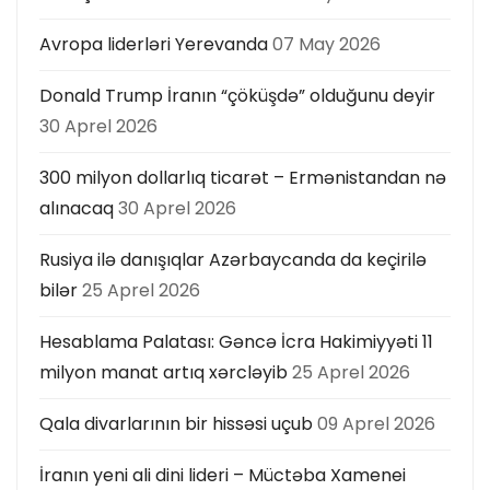
Avropa liderləri Yerevanda
07 May 2026
Donald Trump İranın “çöküşdə” olduğunu deyir
30 Aprel 2026
300 milyon dollarlıq ticarət – Ermənistandan nə
alınacaq
30 Aprel 2026
Rusiya ilə danışıqlar Azərbaycanda da keçirilə
bilər
25 Aprel 2026
Hesablama Palatası: Gəncə İcra Hakimiyyəti 11
milyon manat artıq xərcləyib
25 Aprel 2026
Qala divarlarının bir hissəsi uçub
09 Aprel 2026
İranın yeni ali dini lideri – Müctəba Xamenei