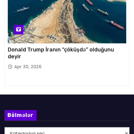
Donald Trump İranın “çöküşdə” olduğunu
deyir
Apr 30, 2026
Bölmələr
B