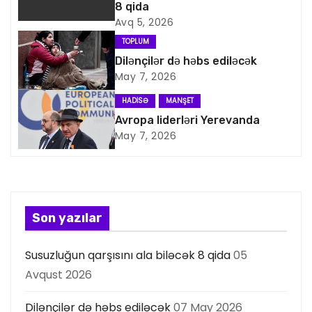
8 qida
v
Avq 5, 2026
i
TOPLUM
Dilənçilər də həbs ediləcək
q
May 7, 2026
a
HADISƏ
MANŞET
Avropa liderləri Yerevanda
s
May 7, 2026
i
y
a
Son yazılar
s
Susuzluğun qarşısını ala biləcək 8 qida
05
Avqust 2026
ı
Dilənçilər də həbs ediləcək
07 May 2026