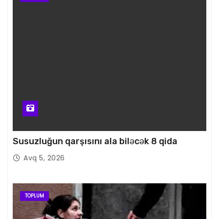
Susuzluğun qarşısını ala biləcək 8 qida
Avq 5, 2026
TOPLUM