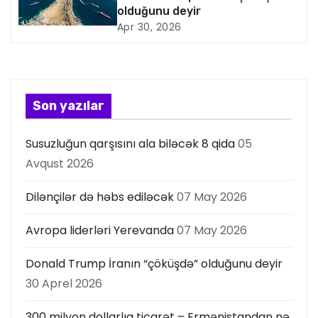
olduğunu deyir
i
Apr 30, 2026
y
a
s
Son yazılar
ı
Susuzluğun qarşısını ala biləcək 8 qida
05
Avqust 2026
Dilənçilər də həbs ediləcək
07 May 2026
Avropa liderləri Yerevanda
07 May 2026
Donald Trump İranın “çöküşdə” olduğunu deyir
30 Aprel 2026
300 milyon dollarlıq ticarət – Ermənistandan nə