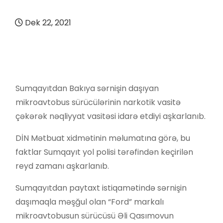
Dek 22, 2021
Sumqayıtdan Bakıya sərnişin daşıyan
mikroavtobus sürücülərinin narkotik vasitə
çəkərək nəqliyyat vasitəsi idarə etdiyi aşkarlanıb.
DİN Mətbuat xidmətinin məlumatına görə, bu
faktlar Sumqayıt yol polisi tərəfindən keçirilən
reyd zamanı aşkarlanıb.
Sumqayıtdan paytaxt istiqamətində sərnişin
daşımaqla məşğul olan “Ford” markalı
mikroavtobusun sürücüsü Əli Qasımovun