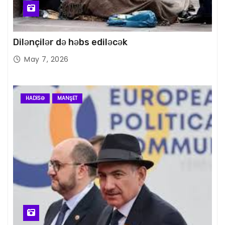
Dilənçilər də həbs ediləcək
May 7, 2026
HADISƏ
MANŞET