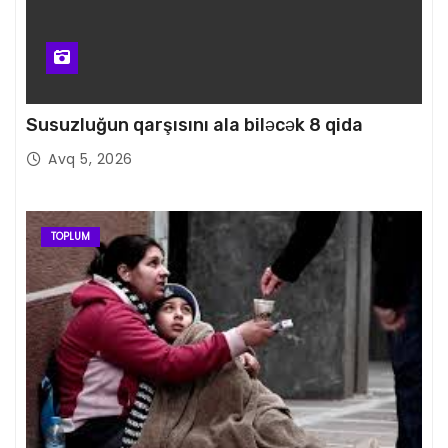
Susuzluğun qarşısını ala biləcək 8 qida
Avq 5, 2026
TOPLUM