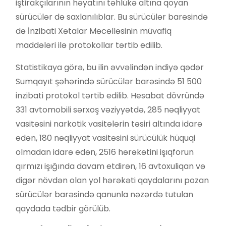
iştirakçılarının həyatını təhlükə altına qoyan
sürücülər də saxlanılıblar. Bu sürücülər barəsində
də İnzibati Xətalar Məcəlləsinin müvafiq
maddələri ilə protokollar tərtib edilib.
Statistikaya görə, bu ilin əvvəlindən indiyə qədər
Sumqayıt şəhərində sürücülər barəsində 51 500
inzibati protokol tərtib edilib. Hesabat dövründə
331 avtomobili sərxoş vəziyyətdə, 285 nəqliyyat
vasitəsini narkotik vasitələrin təsiri altında idarə
edən, 180 nəqliyyat vasitəsini sürücülük hüquqi
olmadan idarə edən, 2516 hərəkətini işıqforun
qırmızı işığında davam etdirən, 16 avtoxuliqan və
digər növdən olan yol hərəkəti qaydalarını pozan
sürücülər barəsində qanunla nəzərdə tutulan
qaydada tədbir görülüb.