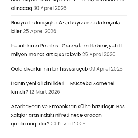
alınacaq
30 Aprel 2026
Rusiya ilə danışıqlar Azərbaycanda da keçirilə
bilər
25 Aprel 2026
Hesablama Palatası: Gəncə İcra Hakimiyyəti 11
milyon manat artıq xərcləyib
25 Aprel 2026
Qala divarlarının bir hissəsi uçub
09 Aprel 2026
İranın yeni ali dini lideri – Müctəba Xamenei
kimdir?
12 Mart 2026
Azərbaycan və Ermənistan sülhə hazırlaşır. Bəs
xalqlar arasındakı nifrəti necə aradan
qaldırmaq olar?
23 Fevral 2026