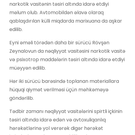
narkotik vasitənin təsiri altında idarə etdiyi
məlum olub. Avtomobildən əlavə olaraq
qablaşdırılan külli miqdarda marixuana da aşkar
edilib.
Eyni əməli törədən daha bir sürücü Rövşən
Zeynalovun da nəqliyyat vasitəsini narkotik vasitə
və psixotrop maddələrin təsiri altında idarə etdiyi
müəyyən edilib.
Hər iki sürücü barəsində toplanan materiallara
hüquqi qiymət verilməsi üçün məhkəməyə
göndərilib.
Tədbir zamanı nəqliyyat vasitələrini spirtli içkinin
təsiri altında idarə edən və avtoxuliqanlıq
hərəkətlərinə yol verərək digər hərəkət