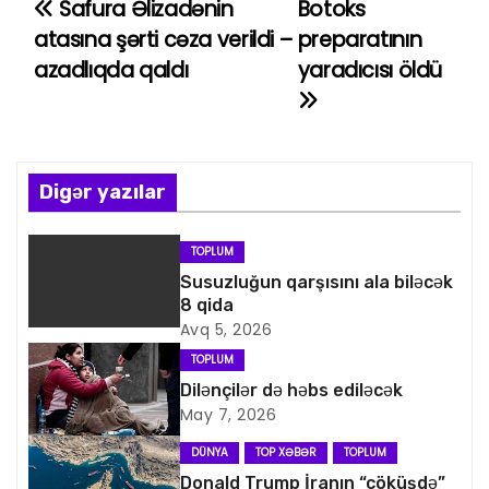
Safura Əlizadənin
Botoks
Y
atasına şərti cəza verildi –
preparatının
a
azadlıqda qaldı
yaradıcısı öldü
z
ı
n
Digər yazılar
a
TOPLUM
v
Susuzluğun qarşısını ala biləcək
8 qida
i
Avq 5, 2026
TOPLUM
q
Dilənçilər də həbs ediləcək
May 7, 2026
a
DÜNYA
TOP XƏBƏR
TOPLUM
s
Donald Trump İranın “çöküşdə”