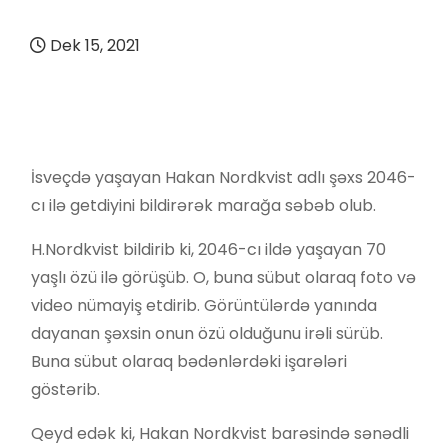
Dek 15, 2021
İsveçdə yaşayan Hakan Nordkvist adlı şəxs 2046-
cı ilə getdiyini bildirərək marağa səbəb olub.
H.Nordkvist bildirib ki, 2046-cı ildə yaşayan 70
yaşlı özü ilə görüşüb. O, buna sübut olaraq foto və
video nümayiş etdirib. Görüntülərdə yanında
dayanan şəxsin onun özü olduğunu irəli sürüb.
Buna sübut olaraq bədənlərdəki işarələri
göstərib.
Qeyd edək ki, Hakan Nordkvist barəsində sənədli