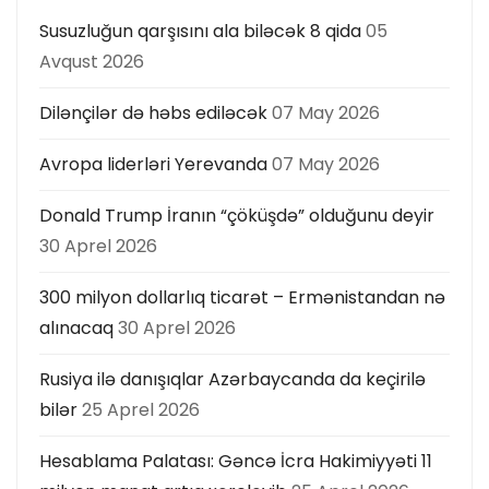
s
Susuzluğun qarşısını ala biləcək 8 qida
05
ı
Avqust 2026
Dilənçilər də həbs ediləcək
07 May 2026
Avropa liderləri Yerevanda
07 May 2026
Donald Trump İranın “çöküşdə” olduğunu deyir
30 Aprel 2026
300 milyon dollarlıq ticarət – Ermənistandan nə
alınacaq
30 Aprel 2026
Rusiya ilə danışıqlar Azərbaycanda da keçirilə
bilər
25 Aprel 2026
Hesablama Palatası: Gəncə İcra Hakimiyyəti 11