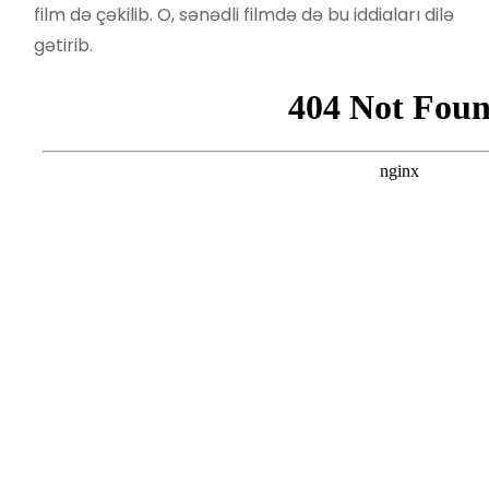
film də çəkilib. O, sənədli filmdə də bu iddiaları dilə
gətirib.