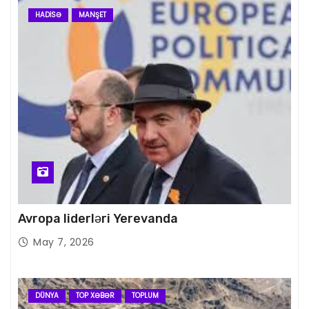
HADISƏ
MANŞET
Avropa liderləri Yerevanda
May 7, 2026
DÜNYA
TOP XƏBƏR
TOPLUM