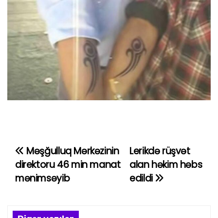
Məşğulluq Mərkəzinin
Lerikdə rüşvət
Y
direktoru 46 min manat
alan həkim həbs
a
mənimsəyib
edildi
z
ı