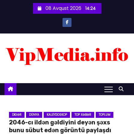
S
08 Avqust 2026
14:24
k
i
p
t
o
c
o
n
t
e
n
t
DIGƏR
DÜNYA
KALEYDOSKOP
TOP XƏBƏR
TOPLUM
2046-cı ildən gəldiyini deyən şəxs
bunu sübut edən görüntü paylaşdı