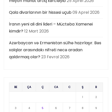
milyon manat artıq xərcləyib
25 Aprel 2026
Qala divarlarının bir hissəsi uçub
09 Aprel 2026
İranın yeni ali dini lideri – Müctəba Xamenei
kimdir?
12 Mart 2026
Azərbaycan və Ermənistan sülhə hazırlaşır. Bəs
xalqlar arasındakı nifrəti necə aradan
qaldırmaq olar?
23 Fevral 2026
BE
ÇA
Ç
CA
C
Ş
B
1
2
3
4
5
6
7
8
9