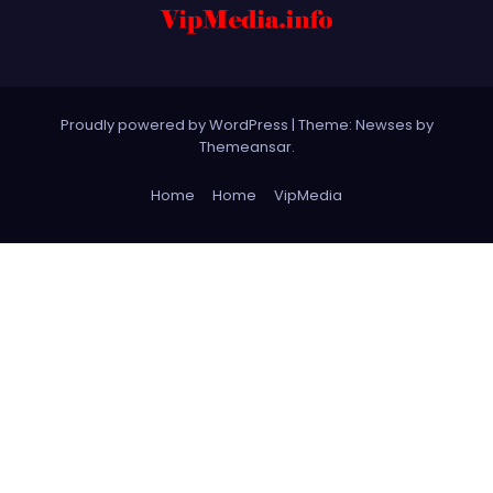
Proudly powered by WordPress
|
Theme: Newses by
Themeansar
.
Home
Home
VipMedia