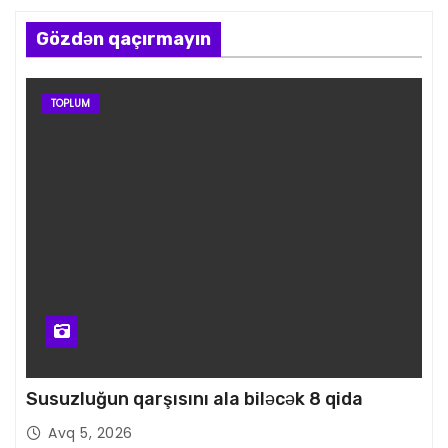
Gözdən qaçırmayın
TOPLUM
Susuzluğun qarşısını ala biləcək 8 qida
Avq 5, 2026