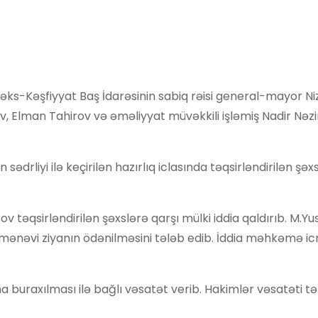
bi əks-Kəşfiyyat Baş İdarəsinin sabiq rəisi general-mayor N
ayev, Elman Tahirov və əməliyyat müvəkkili işləmiş Nadir Nəz
iyi ilə keçirilən hazırlıq iclasında təqsirləndirilən şəxs
 təqsirləndirilən şəxslərə qarşı mülki iddia qaldırıb. M.Yu
 mənəvi ziyanın ödənilməsini tələb edib. İddia məhkəmə ic
a buraxılması ilə bağlı vəsatət verib. Hakimlər vəsatəti t