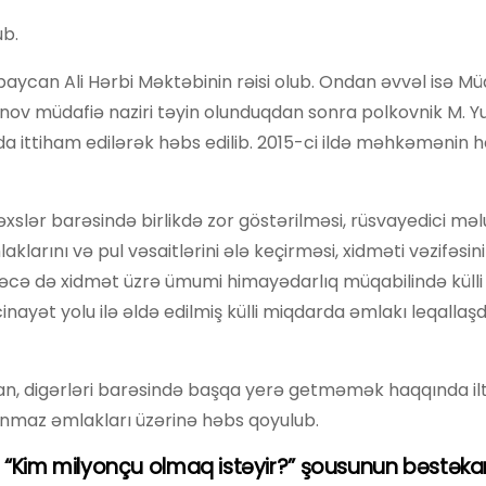
ub.
rbaycan Ali Hərbi Məktəbinin rəisi olub. Ondan əvvəl isə Mü
əsənov müdafiə naziri təyin olunduqdan sonra polkovnik M. Y
da ittiham edilərək həbs edilib. 2015-ci ildə məhkəmənin h
 şəxslər barəsində birlikdə zor göstərilməsi, rüsvayedici mə
larını və pul vəsaitlərini ələ keçirməsi, xidməti vəzifəsinin
ləcə də xidmət üzrə ümumi himayədarlıq müqabilində küll
nayət yolu ilə əldə edilmiş külli miqdarda əmlakı leqallaş
kan, digərləri barəsində başqa yerə getməmək haqqında il
aşınmaz əmlakları üzərinə həbs qoyulub.
“Kim milyonçu olmaq istəyir?” şousunun bəstəkar