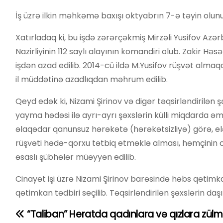
İş üzrə ilkin məhkəmə baxışı oktyabrın 7-ə təyin olun
Xatırladaq ki, bu işdə zərərçəkmiş Mirzəli Yusifov Azə
Nazirliyinin 112 saylı alayının komandiri olub. Zakir H
işdən azad edilib. 2014-cü ildə M.Yusifov rüşvət almaq
il müddətinə azadlıqdan məhrum edilib.
Qeyd edək ki, Nizami Şirinov və digər təqsirləndirilən
yayma hədəsi ilə ayrı-ayrı şəxslərin külli miqdarda əmlak
əlaqədar qanunsuz hərəkətə (hərəkətsizliyə) görə, e
rüşvəti hədə-qorxu tətbiq etməklə alması, həmçinin ci
əsaslı şübhələr müəyyən edilib.
Cinayət işi üzrə Nizami Şirinov barəsində həbs qətim
qətimkan tədbiri seçilib. Təqsirləndirilən şəxslərin d
“Taliban” Heratda qadınlara və qızlara zülm
Y