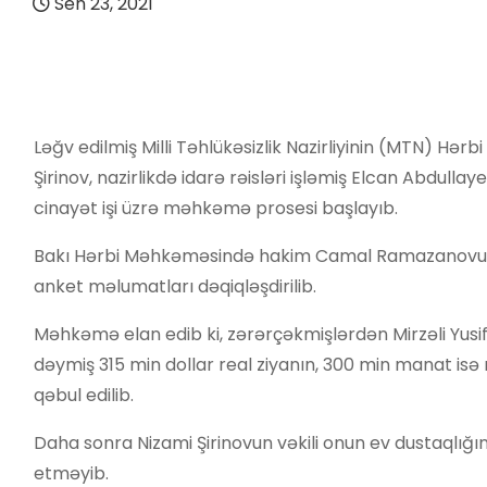
Sen 23, 2021
Ləğv edilmiş Milli Təhlükəsizlik Nazirliyinin (MTN) Hər
Şirinov, nazirlikdə idarə rəisləri işləmiş Elcan Abdull
cinayət işi üzrə məhkəmə prosesi başlayıb.
Bakı Hərbi Məhkəməsində hakim Camal Ramazanovun sədrl
anket məlumatları dəqiqləşdirilib.
Məhkəmə elan edib ki, zərərçəkmişlərdən Mirzəli Yusifov
dəymiş 315 min dollar real ziyanın, 300 min manat isə
qəbul edilib.
Daha sonra Nizami Şirinovun vəkili onun ev dustaqlığın
etməyib.