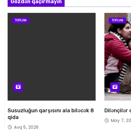
Gözdən qaçırmayın
TOPLUM
TOPLUM
Susuzluğun qarşısını ala biləcək 8
Dilənçilər
qida
May 7, 2
Avq 5, 2026