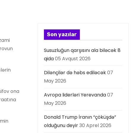
Son yazılar
izami
irovun
Susuzluğun qarşısını ala biləcək 8
qida
05 Avqust 2026
lərin
Dilənçilər də həbs ediləcək
07
May 2026
sifov ona
Avropa liderləri Yerevanda
07
raatına
May 2026
Donald Trump İranın “çöküşdə”
əmin
olduğunu deyir
30 Aprel 2026