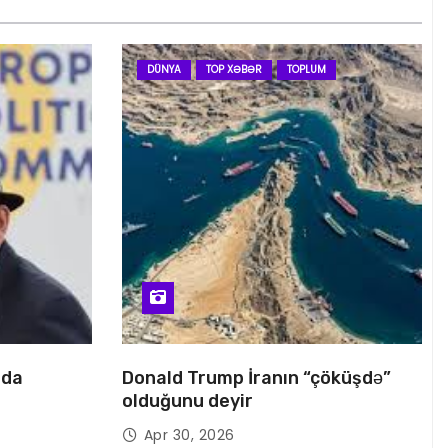
DÜNYA
TOP XƏBƏR
TOPLUM
nda
Donald Trump İranın “çöküşdə”
olduğunu deyir
Apr 30, 2026