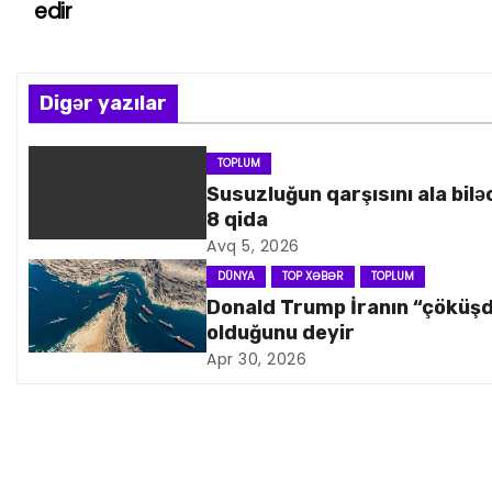
edir
a
z
Digər yazılar
ı
n
TOPLUM
Susuzluğun qarşısını ala bilə
a
8 qida
Avq 5, 2026
v
DÜNYA
TOP XƏBƏR
TOPLUM
i
Donald Trump İranın “çöküş
olduğunu deyir
q
Apr 30, 2026
a
s