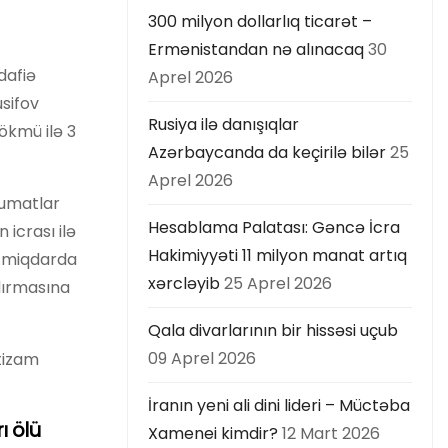
300 milyon dollarlıq ticarət –
Ermənistandan nə alınacaq
30
dafiə
Aprel 2026
usifov
Rusiya ilə danışıqlar
ökmü ilə 3
Azərbaycanda da keçirilə bilər
25
Aprel 2026
lumatlar
Hesablama Palatası: Gəncə İcra
 icrası ilə
Hakimiyyəti 11 milyon manat artıq
i miqdarda
xərcləyib
25 Aprel 2026
dırmasına
Qala divarlarının bir hissəsi uçub
09 Aprel 2026
tizam
İranın yeni ali dini lideri – Müctəba
ı ölü
Xamenei kimdir?
12 Mart 2026