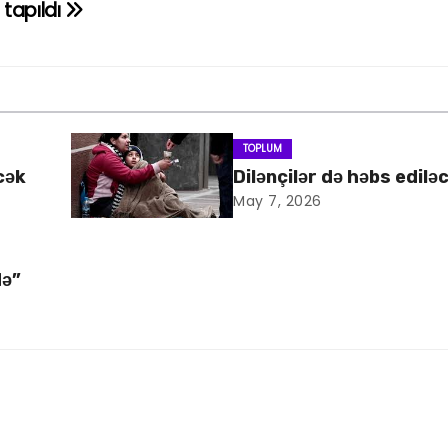
tapıldı
TOPLUM
cək
Dilənçilər də həbs edilə
May 7, 2026
də”