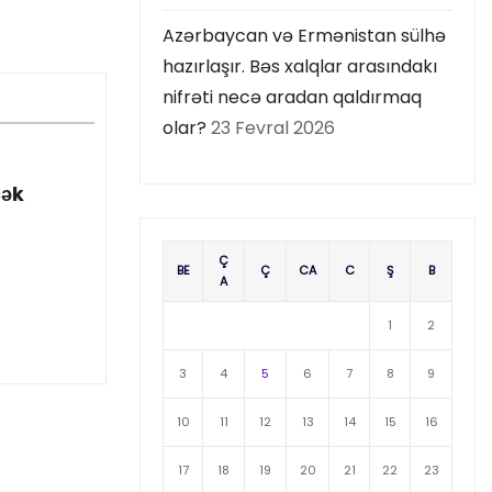
Azərbaycan və Ermənistan sülhə
hazırlaşır. Bəs xalqlar arasındakı
nifrəti necə aradan qaldırmaq
olar?
23 Fevral 2026
cək
Ç
BE
Ç
CA
C
Ş
B
A
1
2
3
4
5
6
7
8
9
10
11
12
13
14
15
16
17
18
19
20
21
22
23