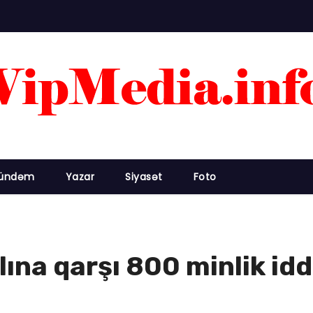
ündəm
Yazar
Siyasət
Foto
na qarşı 800 minlik iddi