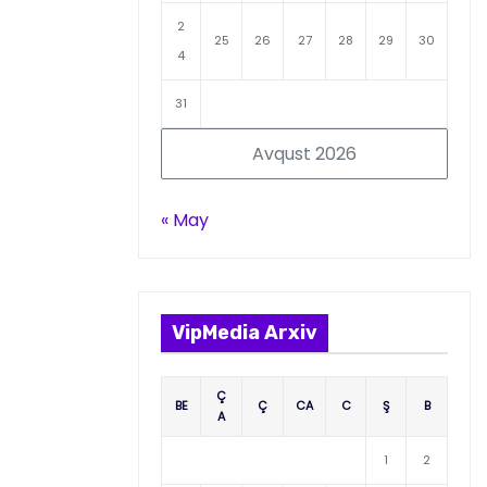
2
25
26
27
28
29
30
4
31
Avqust 2026
« May
VipMedia Arxiv
Ç
BE
Ç
CA
C
Ş
B
A
1
2