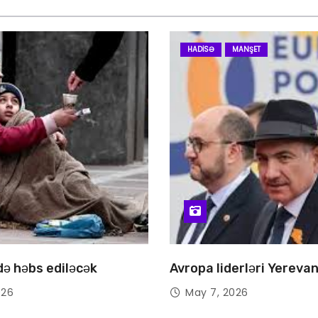
HADISƏ
MANŞET
 də həbs ediləcək
Avropa liderləri Yereva
026
May 7, 2026