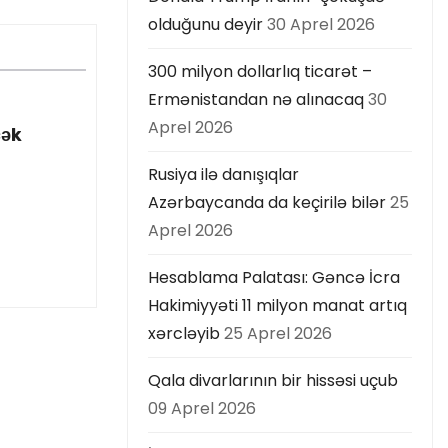
olduğunu deyir
30 Aprel 2026
300 milyon dollarlıq ticarət –
Ermənistandan nə alınacaq
30
Aprel 2026
cək
Rusiya ilə danışıqlar
Azərbaycanda da keçirilə bilər
25
Aprel 2026
Hesablama Palatası: Gəncə İcra
Hakimiyyəti 11 milyon manat artıq
xərcləyib
25 Aprel 2026
Qala divarlarının bir hissəsi uçub
09 Aprel 2026