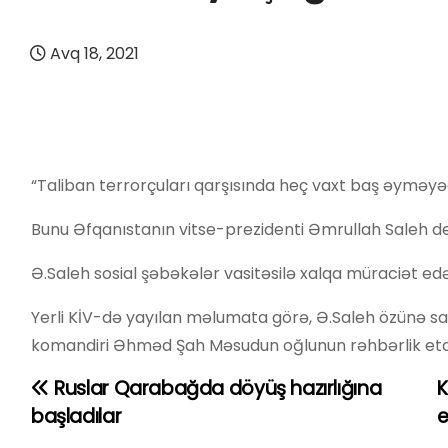
Avq 18, 2021
“Taliban terrorçuları qarşısında heç vaxt baş əyməy
Bunu Əfqanıstanın vitse-prezidenti Əmrullah Saleh de
Ə.Saleh sosial şəbəkələr vasitəsilə xalqa müraciət edə
Yerli KİV-də yayılan məlumata görə, Ə.Saleh özünə sadiq
komandiri Əhməd Şah Məsudun oğlunun rəhbərlik etdiy
Ruslar Qarabağda döyüş hazırlığına
K
Y
başladılar
e
a