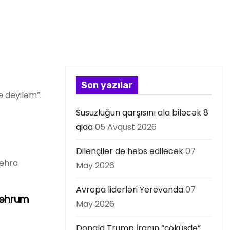
Son yazılar
ə deyiləm”.
Susuzluğun qarşısını ala biləcək 8
qida
05 Avqust 2026
Dilənçilər də həbs ediləcək
07
səhra
May 2026
Avropa liderləri Yerevanda
07
məhrum
May 2026
Donald Trump İranın “çöküşdə”