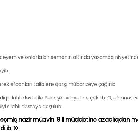
əcəyəm və onlarla bir səmanın altında yaşamaq niyyətind
yib.
rək əfqanları taliblərə qarşı mübarizəyə çağırıb.
 silahlı dəstə ilə Pəncşər vilayətinə çəkilib. O, əfsanəvi 
i silahlı dəstəyə qoşulub.
eçmiş nazir müavini 8 il müddətinə azadlıqdan 
dilib