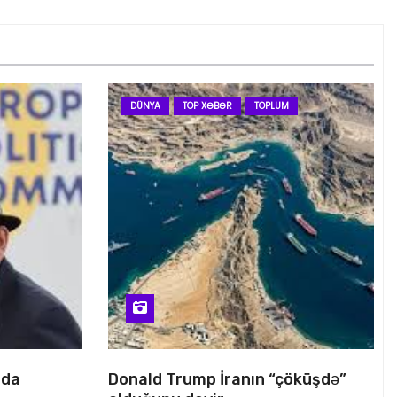
DÜNYA
TOP XƏBƏR
TOPLUM
nda
Donald Trump İranın “çöküşdə”