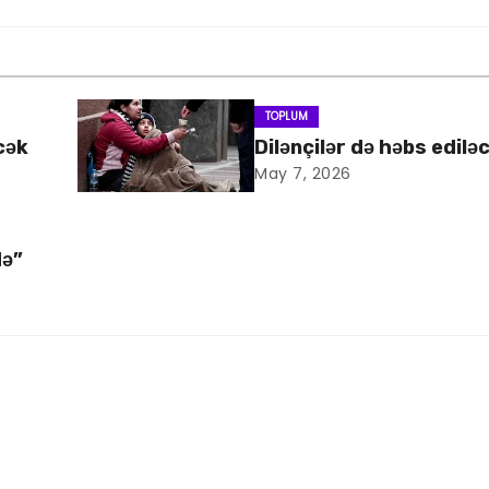
TOPLUM
cək
Dilənçilər də həbs edilə
May 7, 2026
də”