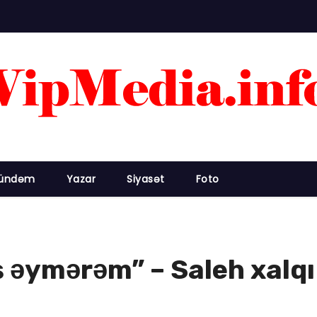
ündəm
Yazar
Siyasət
Foto
 əymərəm” – Saleh xalqı 