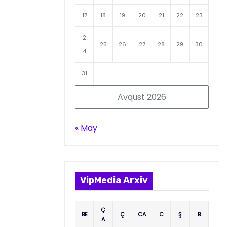
17
18
19
20
21
22
23
2
25
26
27
28
29
30
4
31
Avqust 2026
« May
VipMedia Arxiv
Ç
BE
Ç
CA
C
Ş
B
A