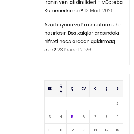
İranın yeni ali dini lideri – Müctəba
Xamenei kimdir?
12 Mart 2026
Azərbaycan və Ermənistan sülhə
hazırlaşır. Bəs xalqlar arasındakı
nifrəti necə aradan qaldırmaq
olar?
23 Fevral 2026
Ç
BE
Ç
CA
C
Ş
B
A
1
2
3
4
5
6
7
8
9
10
11
12
13
14
15
16