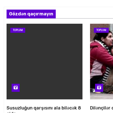
Gözdən qaçırmayın
TOPLUM
TOPLUM
Susuzluğun qarşısını ala biləcək 8
Dilənçilər