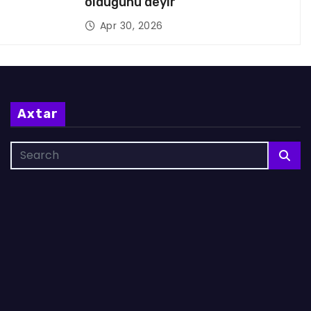
olduğunu deyir
Apr 30, 2026
Axtar