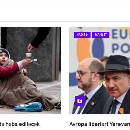
HADISƏ
MANŞET
 də həbs ediləcək
Avropa liderləri Yereva