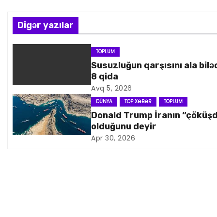
z
Digər yazılar
ı
n
TOPLUM
Susuzluğun qarşısını ala bilə
a
8 qida
Avq 5, 2026
v
DÜNYA
TOP XƏBƏR
TOPLUM
i
Donald Trump İranın “çöküş
olduğunu deyir
q
Apr 30, 2026
a
s
i