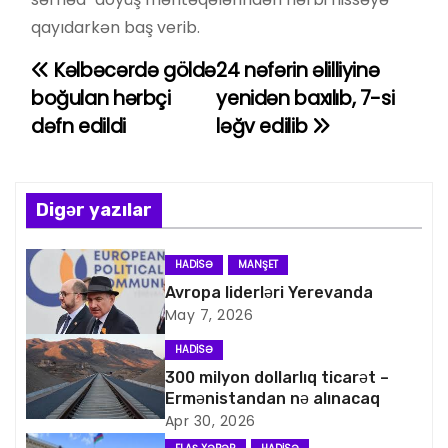
qayıdarkən baş verib.
Kəlbəcərdə göldə
24 nəfərin əlilliyinə
Y
boğulan hərbçi
yenidən baxılıb, 7-si
a
dəfn edildi
ləğv edilib
z
ı
Digər yazılar
n
HADISƏ
MANŞET
a
Avropa liderləri Yerevanda
May 7, 2026
v
HADISƏ
i
300 milyon dollarlıq ticarət –
Ermənistandan nə alınacaq
q
Apr 30, 2026