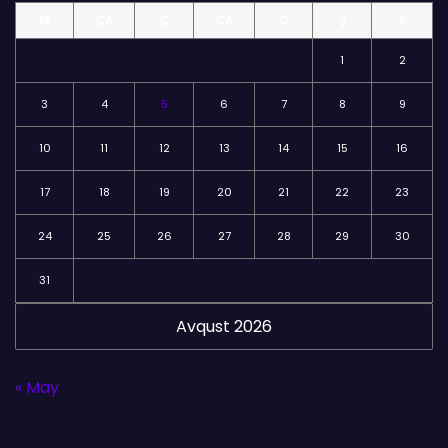
BE
ÇA
Ç
CA
C
Ş
B
ə
r
1
2
3
4
5
6
7
8
9
10
11
12
13
14
15
16
17
18
19
20
21
22
23
24
25
26
27
28
29
30
31
Avqust 2026
« May