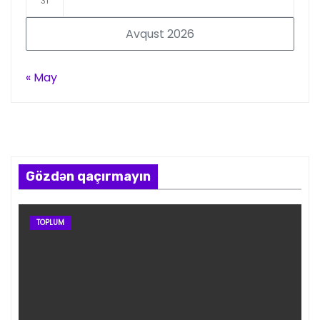
31
Avqust 2026
« May
Gözdən qaçırmayın
TOPLUM