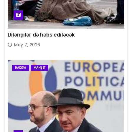
Dilənçilər də həbs ediləcək
May 7, 2026
HADISƏ
MANŞET