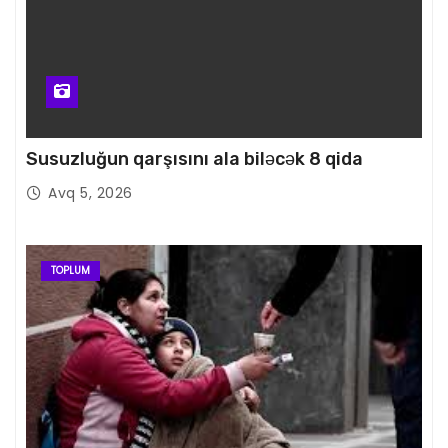
Susuzluğun qarşısını ala biləcək 8 qida
Avq 5, 2026
TOPLUM