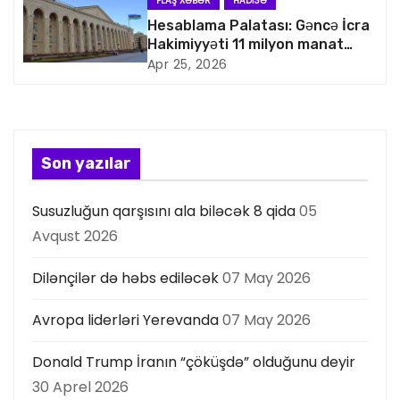
a
FLAŞ XƏBƏR
HADISƏ
Hesablama Palatası: Gəncə İcra
s
Hakimiyyəti 11 milyon manat
artıq xərcləyib
Apr 25, 2026
i
y
a
Son yazılar
s
Susuzluğun qarşısını ala biləcək 8 qida
05
ı
Avqust 2026
Dilənçilər də həbs ediləcək
07 May 2026
Avropa liderləri Yerevanda
07 May 2026
Donald Trump İranın “çöküşdə” olduğunu deyir
30 Aprel 2026