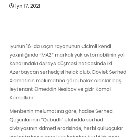
İyn 17, 2021
İyunun 16-da Laçın rayonunun Cicimli kəndi
yaxınlığında “MAZ” markalı yük avtomobilinin yol
kənarındakı dərəyə düşməsi nəticəsində iki
Azərbaycan sərhədçisi həlak olub. Dövlət Sərhəd
Xidmətinin məlumatına görə, həlak olanlar baş
leytenant Elməddin Nəsibov və gizir Kamal
Kamallıdır.
Mənbənin məlumatına görə, hadisə Sərhəd
Qoşunlarının “Qubadlı” əlahiddə sərhəd
diviziyasının xidməti ərazisində, hərbi qulluqçular
sərhəd-döyüş məntəqələrindən hərbi hissəyə