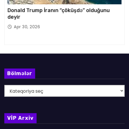
Donald Trump İranın “çöküşdə” olduğunu
deyir
Apr 30, 2026
Bölmələr
B
ö
l
m
VİP Arxiv
ə
l