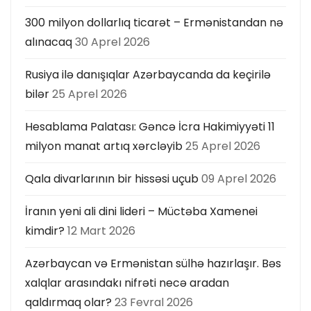
300 milyon dollarlıq ticarət – Ermənistandan nə
alınacaq
30 Aprel 2026
Rusiya ilə danışıqlar Azərbaycanda da keçirilə
bilər
25 Aprel 2026
Hesablama Palatası: Gəncə İcra Hakimiyyəti 11
milyon manat artıq xərcləyib
25 Aprel 2026
Qala divarlarının bir hissəsi uçub
09 Aprel 2026
İranın yeni ali dini lideri – Müctəba Xamenei
kimdir?
12 Mart 2026
Azərbaycan və Ermənistan sülhə hazırlaşır. Bəs
xalqlar arasındakı nifrəti necə aradan
qaldırmaq olar?
23 Fevral 2026