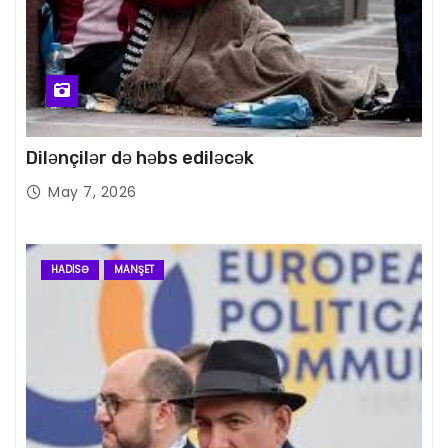
Dilənçilər də həbs ediləcək
May 7, 2026
HADISƏ
MANŞET