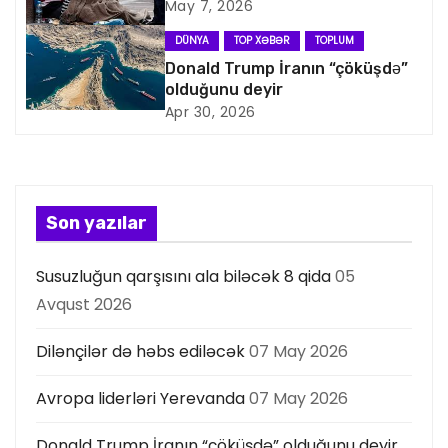
May 7, 2026
a
DÜNYA
TOP XƏBƏR
TOPLUM
s
Donald Trump İranın “çöküşdə”
olduğunu deyir
i
Apr 30, 2026
y
a
s
Son yazılar
ı
Susuzluğun qarşısını ala biləcək 8 qida
05
Avqust 2026
Dilənçilər də həbs ediləcək
07 May 2026
Avropa liderləri Yerevanda
07 May 2026
Donald Trump İranın “çöküşdə” olduğunu deyir