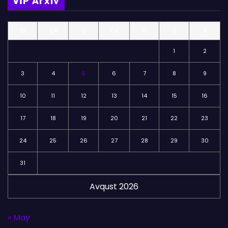
VİP Arxiv
ə
l
BE
ÇA
Ç
CA
C
Ş
B
ə
r
1
2
3
4
5
6
7
8
9
10
11
12
13
14
15
16
17
18
19
20
21
22
23
24
25
26
27
28
29
30
31
Avqust 2026
« May