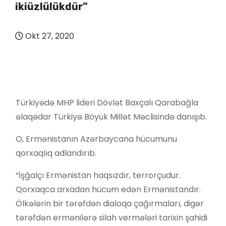
ikiüzlülükdür”
Okt 27, 2020
Türkiyədə MHP lideri Dövlət Baxçalı Qarabağla
əlaqədar Türkiyə Böyük Millət Məclisində danışıb.
O, Ermənistanın Azərbaycana hücumunu
qorxaqlıq adlandırıb.
“İşğalçı Ermənistan haqsızdır, terrorçudur.
Qorxaqca arxadan hücum edən Ermənistandır.
Ölkələrin bir tərəfdən dialoqa çağırmaları, digər
tərəfdən ermənilərə silah vermələri tarixin şahidi