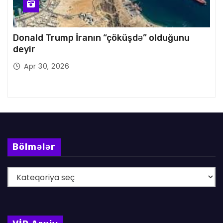
Donald Trump İranın “çöküşdə” olduğunu
deyir
Apr 30, 2026
Bölmələr
B
ö
l
m