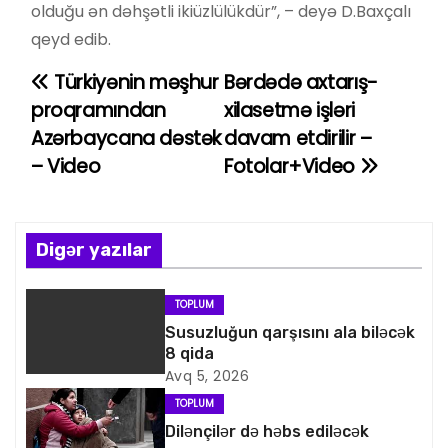
olduğu ən dəhşətli ikiüzlülükdür”, – deyə D.Baxçalı
qeyd edib.
Türkiyənin məşhur
Bərdədə axtarış-
Y
proqramından
xilasetmə işləri
a
Azərbaycana dəstək
davam etdirilir –
– Video
Fotolar+Video
z
ı
n
Digər yazılar
a
TOPLUM
v
Susuzluğun qarşısını ala biləcək
8 qida
i
Avq 5, 2026
TOPLUM
q
Dilənçilər də həbs ediləcək