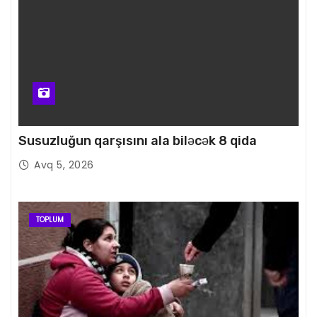
Susuzluğun qarşısını ala biləcək 8 qida
Avq 5, 2026
TOPLUM