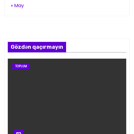
« May
Gözdən qaçırmayın
TOPLUM