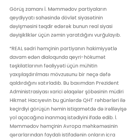
Görüş zamanı İ. Məmmədov partiyaların
qeydiyyatı sahəsində dövlət siyasətinin
dəyişməsini təqdir edərək bunun real siyasi
dəyişikliklər üçün zəmin yaratdığını vurğulayıb.
“REAL sədri həmçinin partiyanın hakimiyyətlə
davam edən dialoqunda qeyri-hökumət
təşkilatlarının fəaliyyəti üçün mühitin
yaxşılaşdırılması mövzusunu bir neçə dəfə
qaldırdığını xatırladıb. Bu baxımdan Prezident
Administrasiyası xarici əlaqələr şöbəsinin müdiri
Hikmət Hacıyevin bu günlərdə QHT rəhbərləri ilə
keçirdiyi görüşün həmin istiqamətdə də irəliləyişə
yol açacağına inanmaq istədiyini ifadə edib. İ.
Məmmədov həmçinin Avropa məhkəməsinin
qərarlarından faydalı istifadənin onların icra