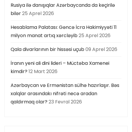
Rusiya ilə danışıqlar Azərbaycanda da keçirilə
bilər
25 Aprel 2026
Hesablama Palatası: Gəncə İcra Hakimiyyəti 11
milyon manat artıq xərcləyib
25 Aprel 2026
Qala divarlarının bir hissəsi uçub
09 Aprel 2026
İranın yeni ali dini lideri – Müctəba Xamenei
kimdir?
12 Mart 2026
Azərbaycan və Ermənistan sülhə hazırlaşır. Bəs
xalqlar arasındakı nifrəti necə aradan
qaldırmaq olar?
23 Fevral 2026