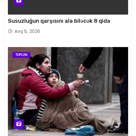
Susuzluğun qarşısını ala biləcək 8 qida
Avq 5, 2026
TOPLUM