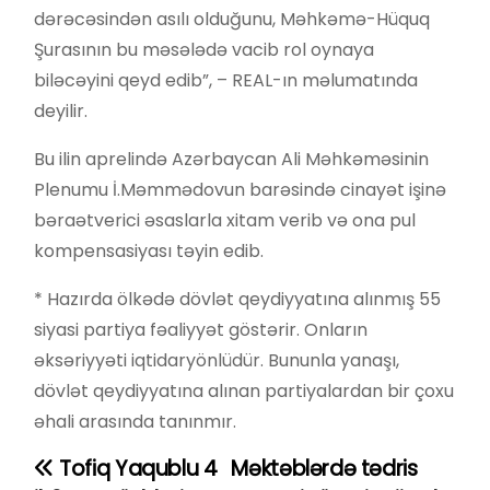
dərəcəsindən asılı olduğunu, Məhkəmə-Hüquq
Şurasının bu məsələdə vacib rol oynaya
biləcəyini qeyd edib”, – REAL-ın məlumatında
deyilir.
Bu ilin aprelində Azərbaycan Ali Məhkəməsinin
Plenumu İ.Məmmədovun barəsində cinayət işinə
bəraətverici əsaslarla xitam verib və ona pul
kompensasiyası təyin edib.
* Hazırda ölkədə dövlət qeydiyyatına alınmış 55
siyasi partiya fəaliyyət göstərir. Onların
əksəriyyəti iqtidaryönlüdür. Bununla yanaşı,
dövlət qeydiyyatına alınan partiyalardan bir çoxu
əhali arasında tanınmır.
Tofiq Yaqublu 4
Məktəblərdə tədris
Y