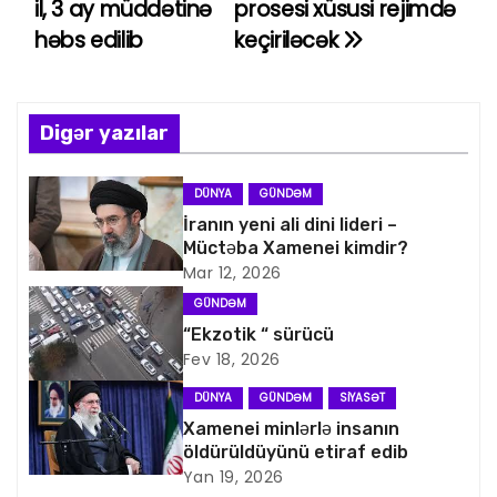
il, 3 ay müddətinə
prosesi xüsusi rejimdə
a
həbs edilib
keçiriləcək
z
ı
Digər yazılar
n
DÜNYA
GÜNDƏM
a
İranın yeni ali dini lideri –
Müctəba Xamenei kimdir?
v
Mar 12, 2026
i
GÜNDƏM
“Ekzotik “ sürücü
q
Fev 18, 2026
a
DÜNYA
GÜNDƏM
SIYASƏT
Xamenei minlərlə insanın
s
öldürüldüyünü etiraf edib
Yan 19, 2026