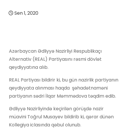
Sen 1, 2020
Azərbaycan Ədliyyə Nazirliyi Respublikaçı
Alternativ (REAL) Partiyasını rəsmi dövlət
qeydiyyatına alıb.
REAL Partiyası bildirir ki, bu gün nazirlik partiyanın
qeydiyyata alınması haqda şəhadətnaməni
partiyanın sədri İlqar Məmmədova təqdim edib.
Ədliyyə Nazirliyində keçirilən görüşdə nazir
müavini Toğrul Musayev bildirib ki, qərar dünən
Kollegiya iclasında qəbul olunub.