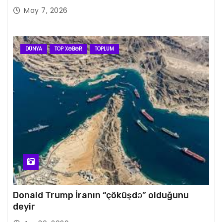
May 7, 2026
DÜNYA
TOP XƏBƏR
TOPLUM
Donald Trump İranın “çöküşdə” olduğunu
deyir