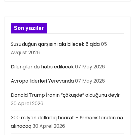
i
y
a
Son yazılar
s
Susuzluğun qarşısını ala biləcək 8 qida
05
ı
Avqust 2026
Dilənçilər də həbs ediləcək
07 May 2026
Avropa liderləri Yerevanda
07 May 2026
Donald Trump İranın “çöküşdə” olduğunu deyir
30 Aprel 2026
300 milyon dollarlıq ticarət – Ermənistandan nə
alınacaq
30 Aprel 2026