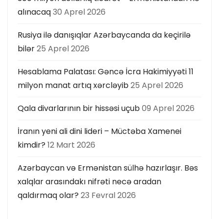
alınacaq
30 Aprel 2026
Rusiya ilə danışıqlar Azərbaycanda da keçirilə
bilər
25 Aprel 2026
Hesablama Palatası: Gəncə İcra Hakimiyyəti 11
milyon manat artıq xərcləyib
25 Aprel 2026
Qala divarlarının bir hissəsi uçub
09 Aprel 2026
İranın yeni ali dini lideri – Müctəba Xamenei
kimdir?
12 Mart 2026
Azərbaycan və Ermənistan sülhə hazırlaşır. Bəs
xalqlar arasındakı nifrəti necə aradan
qaldırmaq olar?
23 Fevral 2026