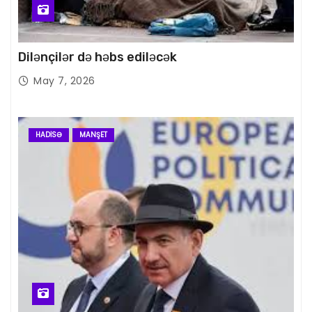
Dilənçilər də həbs ediləcək
May 7, 2026
HADISƏ
MANŞET