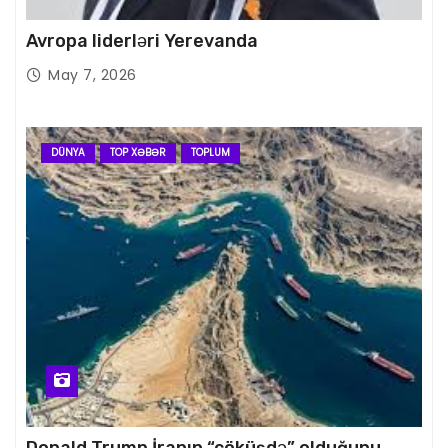
Avropa liderləri Yerevanda
May 7, 2026
DÜNYA
TOP XƏBƏR
TOPLUM
Donald Trump İranın “çöküşdə” olduğunu