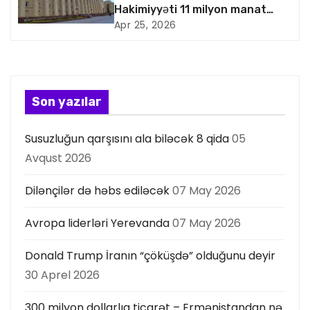
s
Hakimiyyəti 11 milyon manat
artıq xərcləyib
Apr 25, 2026
i
y
a
Son yazılar
s
Susuzluğun qarşısını ala biləcək 8 qida
05
ı
Avqust 2026
Dilənçilər də həbs ediləcək
07 May 2026
Avropa liderləri Yerevanda
07 May 2026
Donald Trump İranın “çöküşdə” olduğunu deyir
30 Aprel 2026
300 milyon dollarlıq ticarət – Ermənistandan nə