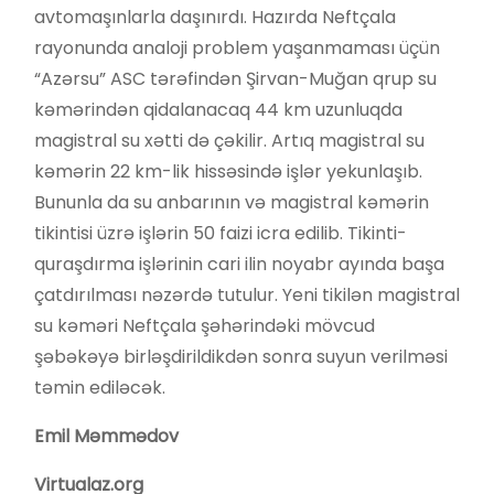
avtomaşınlarla daşınırdı. Hazırda Neftçala
rayonunda analoji problem yaşanmaması üçün
“Azərsu” ASC tərəfindən Şirvan-Muğan qrup su
kəmərindən qidalanacaq 44 km uzunluqda
magistral su xətti də çəkilir. Artıq magistral su
kəmərin 22 km-lik hissəsində işlər yekunlaşıb.
Bununla da su anbarının və magistral kəmərin
tikintisi üzrə işlərin 50 faizi icra edilib. Tikinti-
quraşdırma işlərinin cari ilin noyabr ayında başa
çatdırılması nəzərdə tutulur. Yeni tikilən magistral
su kəməri Neftçala şəhərindəki mövcud
şəbəkəyə birləşdirildikdən sonra suyun verilməsi
təmin ediləcək.
Emil Məmmədov
Virtualaz.org