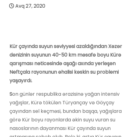
Avq 27, 2020
Kür çayında suyun səviyyəsi azaldığından Xəzər
dənizinin suyunun 40-50 km məsafə boyu Kürə
qarışması nəticəsində aşağı axında yerləşən
Neftçala rayonunun əhalisi kəskin su problemi
yaşayırdı.
S
on günlər respublika ərazisinə yağan intensiv
yağışlar, Kürə tökülən Türyançay və Göyçay
çayından sel keçməsi, bundan başqa, yağışlara
görə Kür boyu rayonlarda əkin suyu vuran su
nasoslarının dayanması Kür çayında suyun
artmasına səbəb olub. Belə ki, artıq Kür çayının