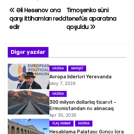
Əli Həsənov ona
Timoşenko süni
Y
qarşı ittihamları rədd
tənəfüs aparatına
a
edir
qoşuldu
z
ı
Digər yazılar
n
HADISƏ
MANŞET
a
Avropa liderləri Yerevanda
May 7, 2026
v
HADISƏ
i
300 milyon dollarlıq ticarət –
Ermənistandan nə alınacaq
q
Apr 30, 2026
a
FLAŞ XƏBƏR
HADISƏ
Hesablama Palatası: Gəncə İcra