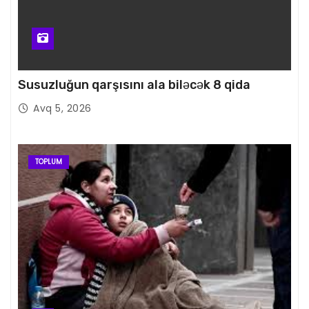
Susuzluğun qarşısını ala biləcək 8 qida
Avq 5, 2026
TOPLUM