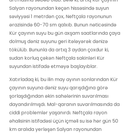
Salyan rayonundan keçən hissəsində suyun
səviyyəsi 1 metrdən çox, Neftçala rayonunun
ərazisində 60-70 sm qalxıb. Bunun nəticəsində
Kür çayının suyu bu gün axşam saatlarında çaya
dolmuş dəniz suyunu geri itələyərək dənizə
tökülüb. Bununla da artıq 3 aydan çoxdur ki,
sudan korluq çəkən Neftçala sakinləri Kür
suyundan istifadə etməyə başlayıblar.
Xatırladaq ki, bu ilin may ayının sonlarından Kür
çayının suyuna dəniz suyu qarışdığına görə
şorlaşdığından əkin sahələrinin suvarılması
dayandırılmışdı. Mal-qaranın suvarılmasında da
ciddi problemlər yaşanırdı. Neftçala rayon
əhalisinin istifadəsi üçün içməli su isə hər gün 50
km aralıda yerləşən Salyan rayonundan