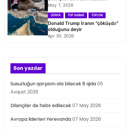
q
May 7, 2026
a
DÜNYA
TOP XƏBƏR
TOPLUM
Donald Trump İranın “çöküşdə”
s
olduğunu deyir
Apr 30, 2026
i
y
a
Son yazılar
s
Susuzluğun qarşısını ala biləcək 8 qida
05
ı
Avqust 2026
Dilənçilər də həbs ediləcək
07 May 2026
Avropa liderləri Yerevanda
07 May 2026