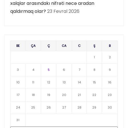
xalqlar arasındakı nifrəti necə aradan
qaldırmaq olar?
23 Fevral 2026
BE
ÇA
Ç
CA
C
Ş
B
1
2
3
4
5
6
7
8
9
10
11
12
13
14
15
16
17
18
19
20
21
22
23
24
25
26
27
28
29
30
31