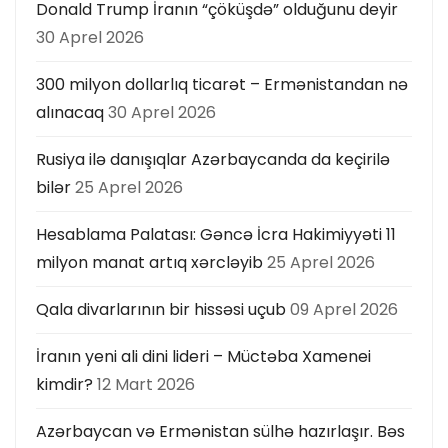
Donald Trump İranın “çöküşdə” olduğunu deyir
30 Aprel 2026
300 milyon dollarlıq ticarət – Ermənistandan nə
alınacaq
30 Aprel 2026
Rusiya ilə danışıqlar Azərbaycanda da keçirilə
bilər
25 Aprel 2026
Hesablama Palatası: Gəncə İcra Hakimiyyəti 11
milyon manat artıq xərcləyib
25 Aprel 2026
Qala divarlarının bir hissəsi uçub
09 Aprel 2026
İranın yeni ali dini lideri – Müctəba Xamenei
kimdir?
12 Mart 2026
Azərbaycan və Ermənistan sülhə hazırlaşır. Bəs