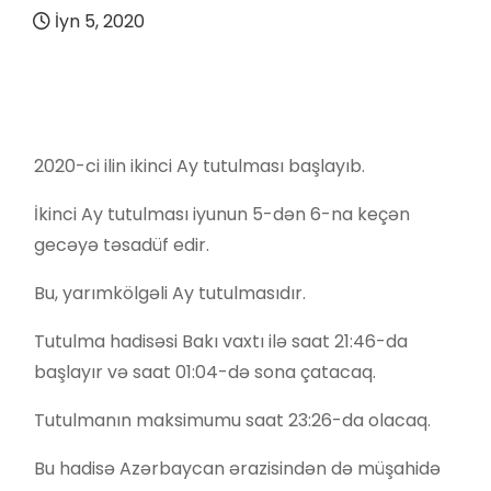
İyn 5, 2020
2020-ci ilin ikinci Ay tutulması başlayıb.
İkinci Ay tutulması iyunun 5-dən 6-na keçən
gecəyə təsadüf edir.
Bu, yarımkölgəli Ay tutulmasıdır.
Tutulma hadisəsi Bakı vaxtı ilə saat 21:46-da
başlayır və saat 01:04-də sona çatacaq.
Tutulmanın maksimumu saat 23:26-da olacaq.
Bu hadisə Azərbaycan ərazisindən də müşahidə