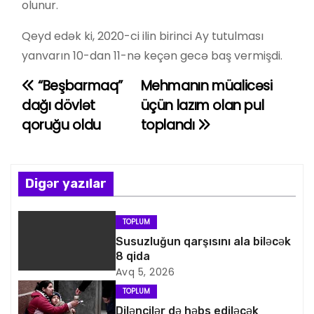
olunur.
Qeyd edək ki, 2020-ci ilin birinci Ay tutulması
yanvarın 10-dan 11-nə keçən gecə baş vermişdi.
“Beşbarmaq”
Mehmanın müalicəsi
Y
dağı dövlət
üçün lazım olan pul
a
qoruğu oldu
toplandı
z
ı
Digər yazılar
n
TOPLUM
a
Susuzluğun qarşısını ala biləcək
8 qida
v
Avq 5, 2026
i
TOPLUM
Dilənçilər də həbs ediləcək