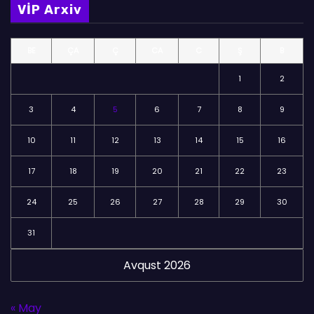
VİP Arxiv
ə
l
BE
ÇA
Ç
CA
C
Ş
B
ə
r
1
2
3
4
5
6
7
8
9
10
11
12
13
14
15
16
17
18
19
20
21
22
23
24
25
26
27
28
29
30
31
Avqust 2026
« May