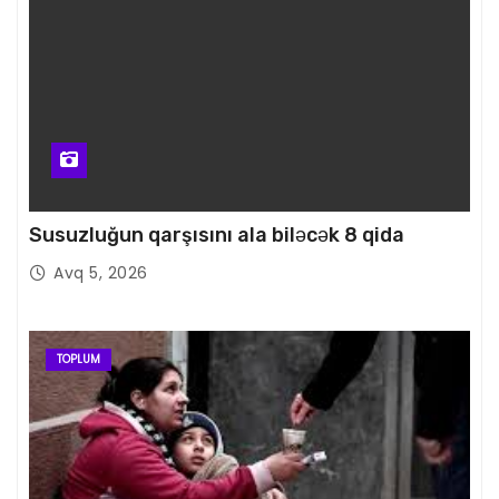
Susuzluğun qarşısını ala biləcək 8 qida
Avq 5, 2026
TOPLUM