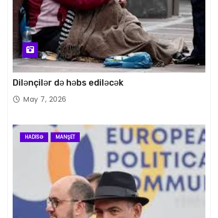
Dilənçilər də həbs ediləcək
May 7, 2026
HADISƏ
MANŞET