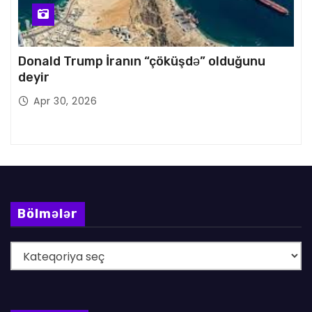
Donald Trump İranın “çöküşdə” olduğunu
deyir
Apr 30, 2026
Bölmələr
B
ö
l
m