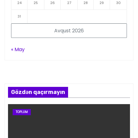
24
25
26
27
28
29
30
31
Avqust 2026
« May
Gözdən qaçırmayın
TOPLUM