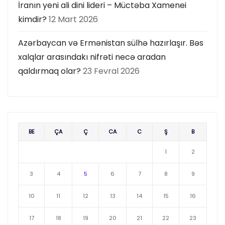
İranın yeni ali dini lideri – Müctəba Xamenei
kimdir?
12 Mart 2026
Azərbaycan və Ermənistan sülhə hazırlaşır. Bəs
xalqlar arasındakı nifrəti necə aradan
qaldırmaq olar?
23 Fevral 2026
BE
ÇA
Ç
CA
C
Ş
B
1
2
3
4
5
6
7
8
9
10
11
12
13
14
15
16
17
18
19
20
21
22
23