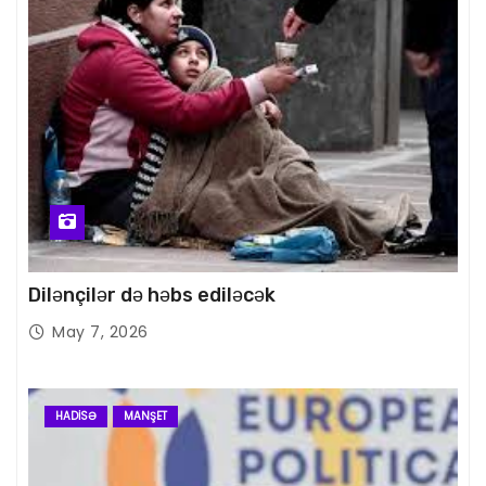
Dilənçilər də həbs ediləcək
May 7, 2026
HADISƏ
MANŞET