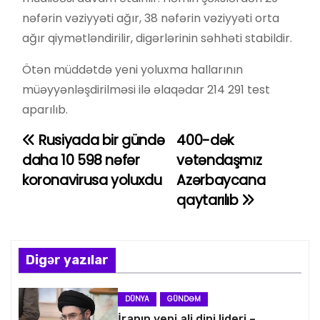
nəfərin vəziyyəti ağır, 38 nəfərin vəziyyəti orta
ağır qiymətləndirilir, digərlərinin səhhəti stabildir.
Ötən müddətdə yeni yoluxma hallarının
müəyyənləşdirilməsi ilə əlaqədar 214 291 test
aparılıb.
Rusiyada bir gündə
400-dək
Y
daha 10 598 nəfər
vətəndaşmız
a
koronavirusa yoluxdu
Azərbaycana
qaytarılıb
z
ı
n
Digər yazılar
a
DÜNYA
GÜNDƏM
İranın yeni ali dini lideri –