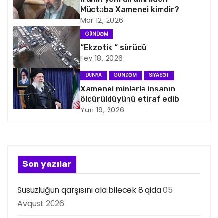
v
Müctəba Xamenei kimdir?
i
Mar 12, 2026
GÜNDƏM
q
“Ekzotik “ sürücü
Fev 18, 2026
a
DÜNYA
GÜNDƏM
SIYASƏT
s
Xamenei minlərlə insanın
öldürüldüyünü etiraf edib
i
Yan 19, 2026
y
a
s
Son yazılar
ı
Susuzluğun qarşısını ala biləcək 8 qida
05
Avqust 2026