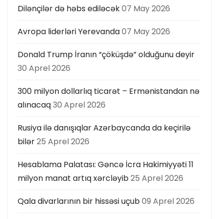
Dilənçilər də həbs ediləcək
07 May 2026
Avropa liderləri Yerevanda
07 May 2026
Donald Trump İranın “çöküşdə” olduğunu deyir
30 Aprel 2026
300 milyon dollarlıq ticarət – Ermənistandan nə
alınacaq
30 Aprel 2026
Rusiya ilə danışıqlar Azərbaycanda da keçirilə
bilər
25 Aprel 2026
Hesablama Palatası: Gəncə İcra Hakimiyyəti 11
milyon manat artıq xərcləyib
25 Aprel 2026
Qala divarlarının bir hissəsi uçub
09 Aprel 2026