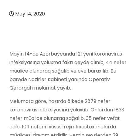
May 14, 2020
Mayın 14-də Azərbaycanda 121 yeni koronavirus
infeksiyasına yoluxma faktı qeydə alınıb, 44 nəfər
müalicə olunaraq sağalıb və evə buraxılıb. Bu
barədə Nazirlər Kabineti yanında Operativ
Qərargah məlumat yayıb.
Məlumata görə, hazırda ölkədə 2879 nəfər
koronavirus infeksiyasına yoluxub. Onlardan 1833
nəfər müalicə olunaraq sağalıb, 35 nəfər vəfat
edib, 1011 nəfərin xüsusi rejimli xəstəxanalarda
müalicəsi davam etdirilir. Həmin şəxslərdən 29