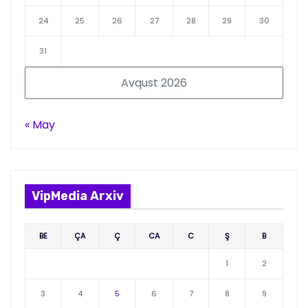
24
25
26
27
28
29
30
31
Avqust 2026
« May
VipMedia Arxiv
BE
ÇA
Ç
CA
C
Ş
B
1
2
3
4
5
6
7
8
9