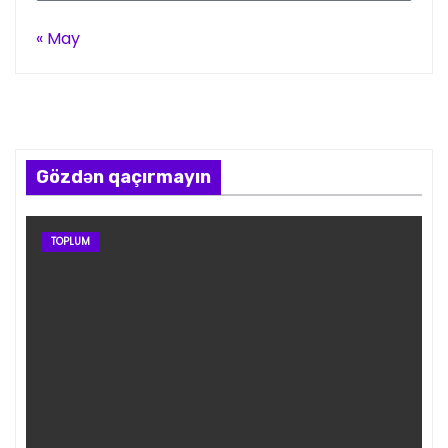
« May
Gözdən qaçırmayın
TOPLUM