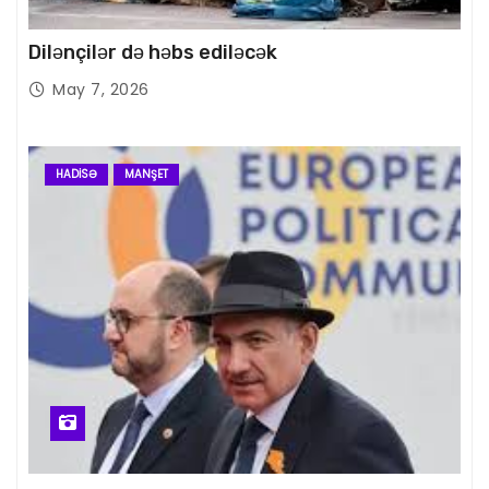
Dilənçilər də həbs ediləcək
May 7, 2026
HADISƏ
MANŞET