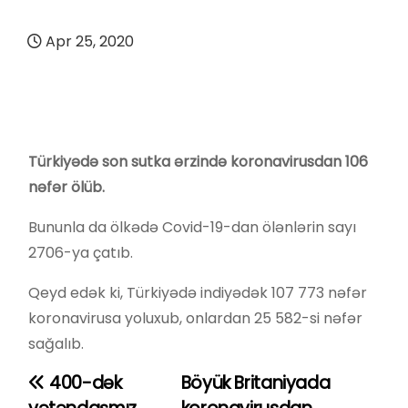
Apr 25, 2020
Türkiyədə son sutka ərzində koronavirusdan 106
nəfər ölüb.
Bununla da ölkədə Covid-19-dan ölənlərin sayı
2706-ya çatıb.
Qeyd edək ki, Türkiyədə indiyədək 107 773 nəfər
koronavirusa yoluxub, onlardan 25 582-si nəfər
sağalıb.
400-dək
Böyük Britaniyada
Y