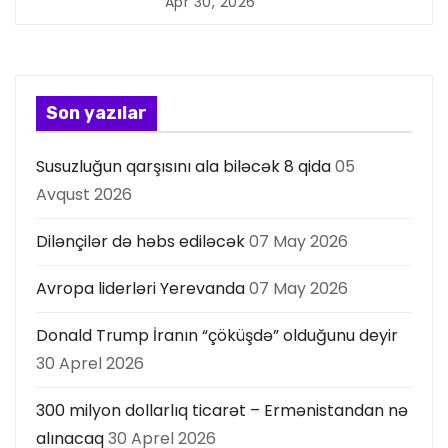
Apr 30, 2026
y
a
s
Son yazılar
ı
Susuzluğun qarşısını ala biləcək 8 qida
05
Avqust 2026
Dilənçilər də həbs ediləcək
07 May 2026
Avropa liderləri Yerevanda
07 May 2026
Donald Trump İranın “çöküşdə” olduğunu deyir
30 Aprel 2026
300 milyon dollarlıq ticarət – Ermənistandan nə
alınacaq
30 Aprel 2026