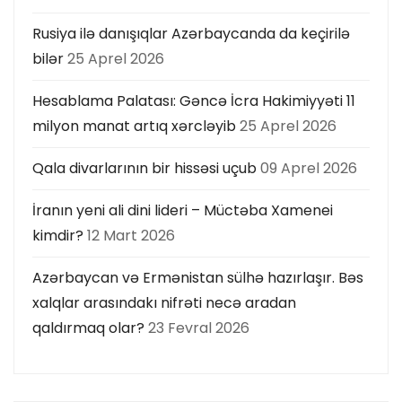
Rusiya ilə danışıqlar Azərbaycanda da keçirilə
bilər
25 Aprel 2026
Hesablama Palatası: Gəncə İcra Hakimiyyəti 11
milyon manat artıq xərcləyib
25 Aprel 2026
Qala divarlarının bir hissəsi uçub
09 Aprel 2026
İranın yeni ali dini lideri – Müctəba Xamenei
kimdir?
12 Mart 2026
Azərbaycan və Ermənistan sülhə hazırlaşır. Bəs
xalqlar arasındakı nifrəti necə aradan
qaldırmaq olar?
23 Fevral 2026