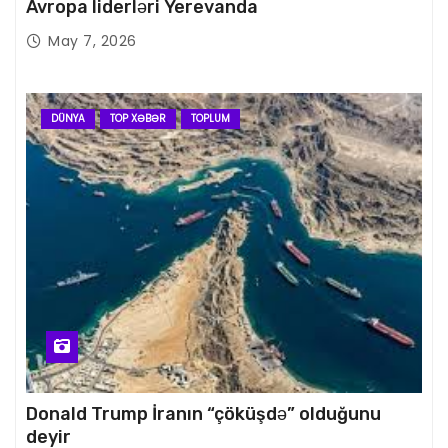
Avropa liderləri Yerevanda
May 7, 2026
DÜNYA
TOP XƏBƏR
TOPLUM
Donald Trump İranın “çöküşdə” olduğunu
deyir