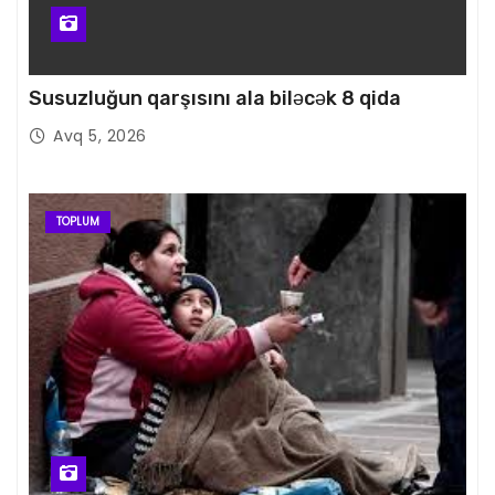
Susuzluğun qarşısını ala biləcək 8 qida
Avq 5, 2026
TOPLUM