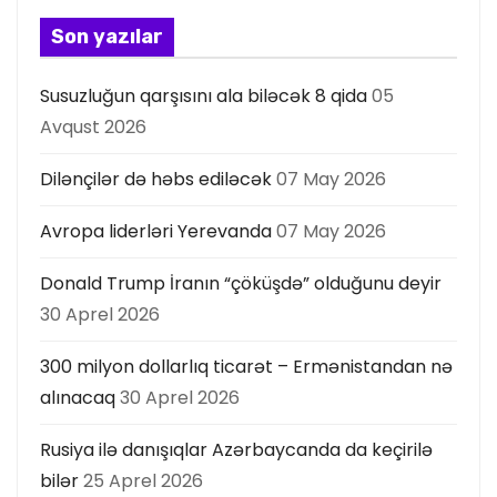
s
Son yazılar
ı
Susuzluğun qarşısını ala biləcək 8 qida
05
Avqust 2026
Dilənçilər də həbs ediləcək
07 May 2026
Avropa liderləri Yerevanda
07 May 2026
Donald Trump İranın “çöküşdə” olduğunu deyir
30 Aprel 2026
300 milyon dollarlıq ticarət – Ermənistandan nə
alınacaq
30 Aprel 2026
Rusiya ilə danışıqlar Azərbaycanda da keçirilə
bilər
25 Aprel 2026