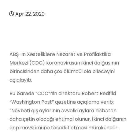
Apr 22, 2020
ABŞ-ın Xəstəliklərə Nəzarət və Profilaktika
Mərkəzi (CDC) koronavirusun ikinci dalğasının
birincisindən daha çox ölümcül ola biləcəyini
açıqlayıb.
Bu barədə “CDC”nin direktoru Robert Redfild
“Washington Post” qəzetinə açıqlama verib:
“Növbəti qış aylarının əvvəlki aylara nisbətən
daha çətin olacağı ehtimal olunur. İkinci dalğanın
qrip mövsümünə təsadüf etməsi mümkündür.