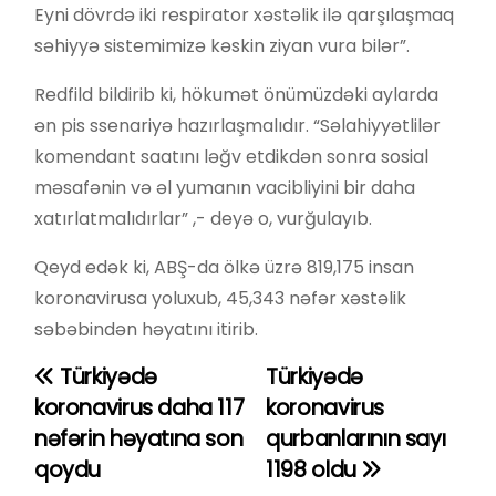
Eyni dövrdə iki respirator xəstəlik ilə qarşılaşmaq
səhiyyə sistemimizə kəskin ziyan vura bilər”.
Redfild bildirib ki, hökumət önümüzdəki aylarda
ən pis ssenariyə hazırlaşmalıdır. “Səlahiyyətlilər
komendant saatını ləğv etdikdən sonra sosial
məsafənin və əl yumanın vacibliyini bir daha
xatırlatmalıdırlar” ,- deyə o, vurğulayıb.
Qeyd edək ki, ABŞ-da ölkə üzrə 819,175 insan
koronavirusa yoluxub, 45,343 nəfər xəstəlik
səbəbindən həyatını itirib.
Türkiyədə
Türkiyədə
Y
koronavirus daha 117
koronavirus
a
nəfərin həyatına son
qurbanlarının sayı
qoydu
1198 oldu
z