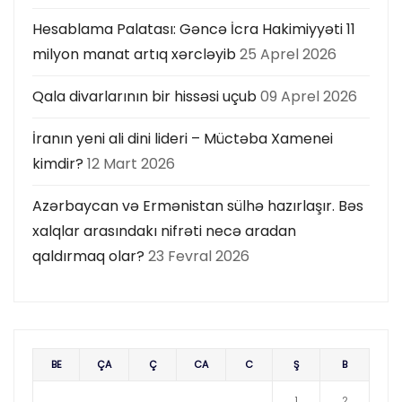
Hesablama Palatası: Gəncə İcra Hakimiyyəti 11
milyon manat artıq xərcləyib
25 Aprel 2026
Qala divarlarının bir hissəsi uçub
09 Aprel 2026
İranın yeni ali dini lideri – Müctəba Xamenei
kimdir?
12 Mart 2026
Azərbaycan və Ermənistan sülhə hazırlaşır. Bəs
xalqlar arasındakı nifrəti necə aradan
qaldırmaq olar?
23 Fevral 2026
BE
ÇA
Ç
CA
C
Ş
B
1
2