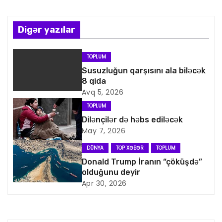
ı
n
Digər yazılar
a
TOPLUM
v
Susuzluğun qarşısını ala biləcək
8 qida
i
Avq 5, 2026
TOPLUM
q
Dilənçilər də həbs ediləcək
May 7, 2026
a
DÜNYA
TOP XƏBƏR
TOPLUM
s
Donald Trump İranın “çöküşdə”
olduğunu deyir
i
Apr 30, 2026
y
a