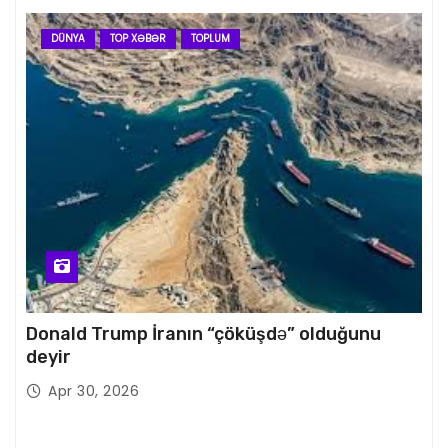
DÜNYA
TOP XƏBƏR
TOPLUM
Donald Trump İranın “çöküşdə” olduğunu
deyir
Apr 30, 2026