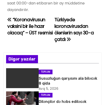
saat 00:00-dan etibarən bir ay müddətinə
dayandırılır.
“Koronavirusun
Türkiyədə
Y
vaksini bir ilə hazır
koronavirusdan
a
olacaq” – ÜST rəsmisi
ölənlərin sayı 30-a
çatdı
z
ı
n
Digər yazılar
a
TOPLUM
v
Susuzluğun qarşısını ala biləcək
8 qida
i
Avq 5, 2026
TOPLUM
q
Dilənçilər də həbs ediləcək