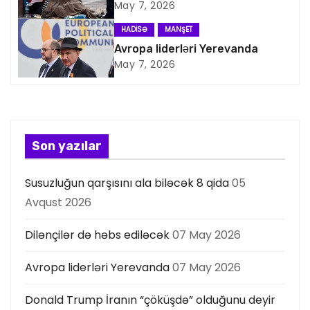
May 7, 2026
a
HADISƏ
MANŞET
s
Avropa liderləri Yerevanda
May 7, 2026
i
y
a
Son yazılar
s
Susuzluğun qarşısını ala biləcək 8 qida
05
ı
Avqust 2026
Dilənçilər də həbs ediləcək
07 May 2026
Avropa liderləri Yerevanda
07 May 2026
Donald Trump İranın “çöküşdə” olduğunu deyir