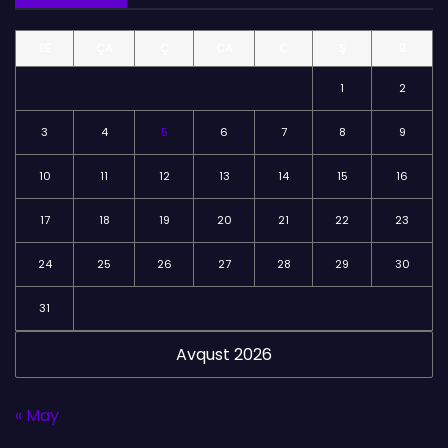
l
BE
ÇA
Ç
CA
C
Ş
B
ə
r
1
2
3
4
5
6
7
8
9
10
11
12
13
14
15
16
17
18
19
20
21
22
23
24
25
26
27
28
29
30
31
Avqust 2026
« May