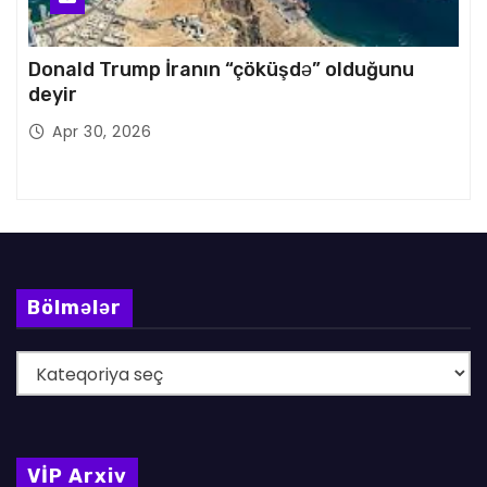
Donald Trump İranın “çöküşdə” olduğunu
deyir
Apr 30, 2026
Bölmələr
B
ö
l
m
VİP Arxiv
ə