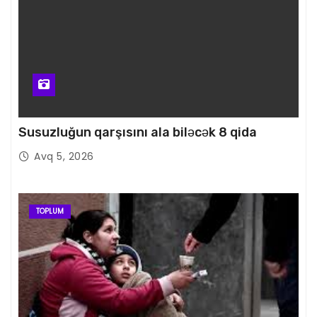
Susuzluğun qarşısını ala biləcək 8 qida
Avq 5, 2026
TOPLUM