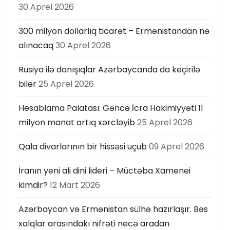
30 Aprel 2026
300 milyon dollarlıq ticarət – Ermənistandan nə
alınacaq
30 Aprel 2026
Rusiya ilə danışıqlar Azərbaycanda da keçirilə
bilər
25 Aprel 2026
Hesablama Palatası: Gəncə İcra Hakimiyyəti 11
milyon manat artıq xərcləyib
25 Aprel 2026
Qala divarlarının bir hissəsi uçub
09 Aprel 2026
İranın yeni ali dini lideri – Müctəba Xamenei
kimdir?
12 Mart 2026
Azərbaycan və Ermənistan sülhə hazırlaşır. Bəs
xalqlar arasındakı nifrəti necə aradan