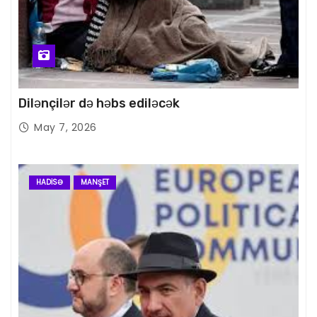
Dilənçilər də həbs ediləcək
May 7, 2026
HADISƏ
MANŞET