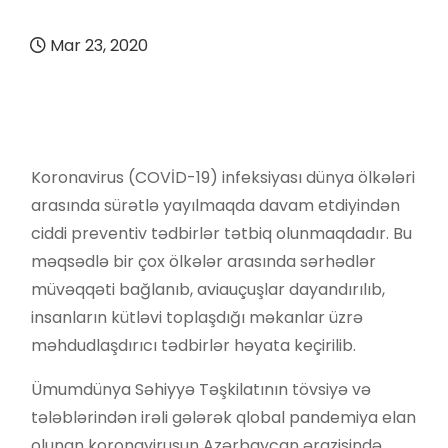
Mar 23, 2020
Koronavirus (COVİD-19) infeksiyası dünya ölkələri
arasında sürətlə yayılmaqda davam etdiyindən
ciddi preventiv tədbirlər tətbiq olunmaqdadır. Bu
məqsədlə bir çox ölkələr arasında sərhədlər
müvəqqəti bağlanıb, aviauçuşlar dayandırılıb,
insanların kütləvi toplaşdığı məkanlar üzrə
məhdudlaşdırıcı tədbirlər həyata keçirilib.
Ümumdünya Səhiyyə Təşkilatının tövsiyə və
tələblərindən irəli gələrək qlobal pandemiya elan
olunan koronavirusun Azərbaycan ərazisində