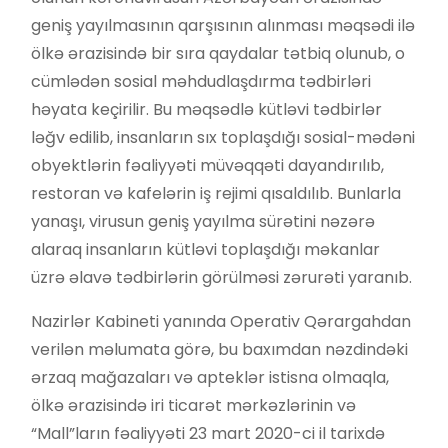
geniş yayılmasının qarşısının alınması məqsədi ilə
ölkə ərazisində bir sıra qaydalar tətbiq olunub, o
cümlədən sosial məhdudlaşdırma tədbirləri
həyata keçirilir. Bu məqsədlə kütləvi tədbirlər
ləğv edilib, insanların sıx toplaşdığı sosial-mədəni
obyektlərin fəaliyyəti müvəqqəti dayandırılıb,
restoran və kafelərin iş rejimi qısaldılıb. Bunlarla
yanaşı, virusun geniş yayılma sürətini nəzərə
alaraq insanların kütləvi toplaşdığı məkanlar
üzrə əlavə tədbirlərin görülməsi zərurəti yaranıb.
Nazirlər Kabineti yanında Operativ Qərargahdan
verilən məlumata görə, bu baxımdan nəzdindəki
ərzaq mağazaları və apteklər istisna olmaqla,
ölkə ərazisində iri ticarət mərkəzlərinin və
“Mall”ların fəaliyyəti 23 mart 2020-ci il tarixdə